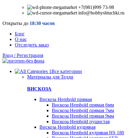
+7(981)999 73-98
info@hobbyshtuchki.ru
Открыты до
18:30 часов
Блог
О нас
Отследить заказ
Вход / Регистрация
Все категории
Материалы для Тедди
ВИСКОЗА
Вискоза Hembold прямая
Вискоза Hembold прямая 6мм
Вискоза Hembold прямая 7мм
Вискоза Hembold прямая 9мм
Вискоза Hembold пушистая
Вискоза Hembold кудрявая
Вискоза Hembold кудрявая HS 180