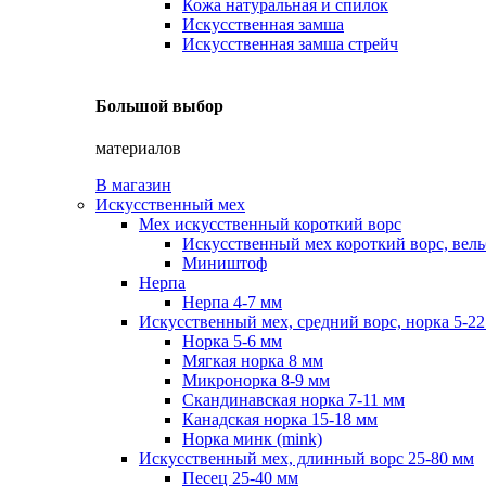
Кожа натуральная и спилок
Искусственная замша
Искусственная замша стрейч
Большой выбор
материалов
В магазин
Искусственный мех
Мех искусственный короткий ворс
Искусственный мех короткий ворс, вель
Миништоф
Нерпа
Нерпа 4-7 мм
Искусственный мех, средний ворс, норка 5-2
Норка 5-6 мм
Мягкая норка 8 мм
Микронорка 8-9 мм
Скандинавская норка 7-11 мм
Канадская норка 15-18 мм
Норка минк (mink)
Искусственный мех, длинный ворс 25-80 мм
Песец 25-40 мм