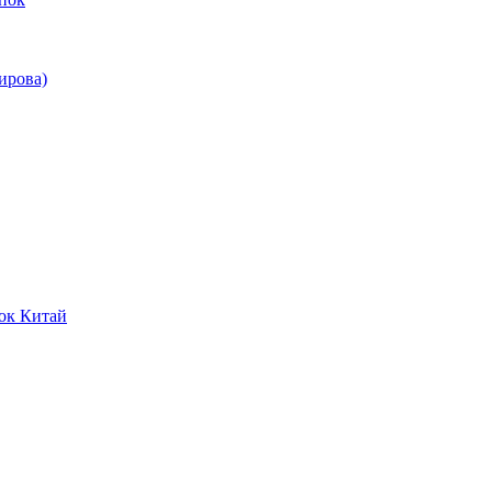
ирова)
ок Китай