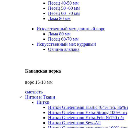
Песец 40-50 мм
Песец 50 -60 мм
Песец 60 -70 мм
Лама 80 мм
Искусственный мех длинный ворс
Лама 80 мм
Песец 60-70 мм
Искусственный мех кудрявый
Овчина-альпака
Канадская норка
ворс 15-18 мм
смотреть
Нитки и Ткани
Нитки
Нитки Guetermann Elastic (64% п/э, 36% 
Нитки Guetermann Extra-Strong 100% п/э
Нитки Guetermann Extra-Fein №150 п/э
Нитки Guetermann Sew-All
Нитки Guetermann джинсовые 100% хло