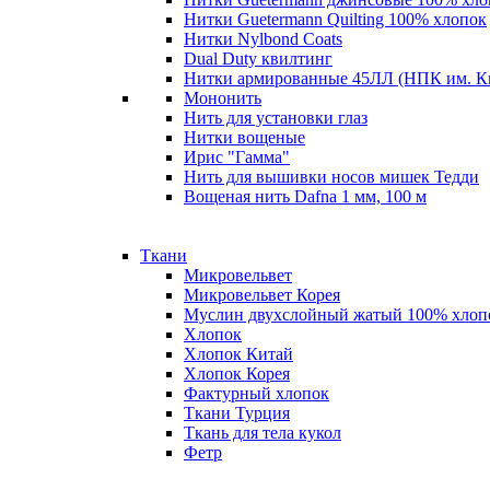
Нитки Guetermann Quilting 100% хлопок
Нитки Nylbond Coats
Dual Duty квилтинг
Нитки армированные 45ЛЛ (НПК им. К
Мононить
Нить для установки глаз
Нитки вощеные
Ирис "Гамма"
Нить для вышивки носов мишек Тедди
Вощеная нить Dafna 1 мм, 100 м
Ткани
Микровельвет
Микровельвет Корея
Муслин двухслойный жатый 100% хлоп
Хлопок
Хлопок Китай
Хлопок Корея
Фактурный хлопок
Ткани Турция
Ткань для тела кукол
Фетр