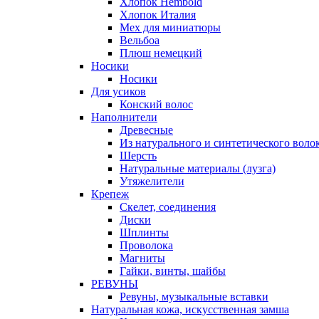
Хлопок Hembold
Хлопок Италия
Мех для миниатюры
Вельбоа
Плюш немецкий
Носики
Носики
Для усиков
Конский волос
Наполнители
Древесные
Из натурального и синтетического воло
Шерсть
Натуральные материалы (лузга)
Утяжелители
Крепеж
Скелет, соединения
Диски
Шплинты
Проволока
Магниты
Гайки, винты, шайбы
РЕВУНЫ
Ревуны, музыкальные вставки
Натуральная кожа, искусственная замша