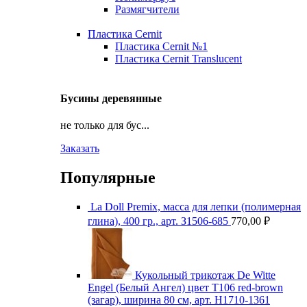
Размягчители
Пластика Cernit
Пластика Cernit №1
Пластика Cernit Translucent
Бусины деревянные
не только для бус...
Заказать
Популярные
La Doll Premix, масса для лепки (полимерная
глина), 400 гр., арт. З1506-685
770,00
₽
Кукольный трикотаж De Witte
Engel (Белый Ангел) цвет Т106 red-brown
(загар), ширина 80 см, арт. Н1710-1361