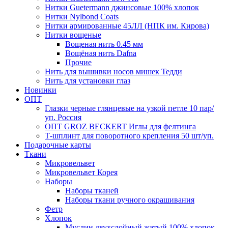
Нитки Guetermann джинсовые 100% хлопок
Нитки Nylbond Coats
Нитки армированные 45ЛЛ (НПК им. Кирова)
Нитки вощеные
Вощеная нить 0.45 мм
Вощёная нить Dafna
Прочие
Нить для вышивки носов мишек Тедди
Нить для установки глаз
Новинки
ОПТ
Глазки черные глянцевые на узкой петле 10 пар/
уп. Россия
ОПТ GROZ BECKERT Иглы для фелтинга
Т-шплинт для поворотного крепления 50 шт/уп.
Подарочные карты
Ткани
Микровельвет
Микровельвет Корея
Наборы
Наборы тканей
Наборы ткани ручного окрашивания
Фетр
Хлопок
Муслин двухслойный жатый 100% хлопок