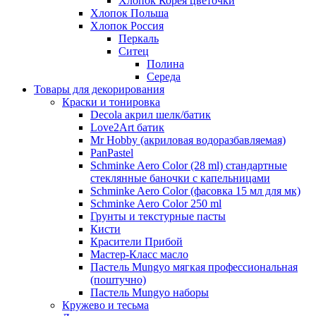
Хлопок Корея цветочки
Хлопок Польша
Хлопок Россия
Перкаль
Ситец
Полина
Середа
Товары для декорирования
Краски и тонировка
Decola акрил шелк/батик
Love2Art батик
Mr Hobby (акриловая водоразбавляемая)
PanPastel
Schminke Aero Color (28 ml) стандартные
стеклянные баночки с капельницами
Schminke Aero Color (фасовка 15 мл для мк)
Schminke Aero Color 250 ml
Грунты и текстурные пасты
Кисти
Красители Прибой
Мастер-Класс масло
Пастель Mungyo мягкая профессиональная
(поштучно)
Пастель Mungyo наборы
Кружево и тесьма