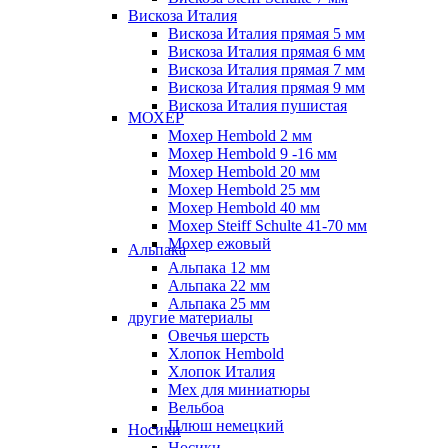
Вискоза Италия
Вискоза Италия прямая 5 мм
Вискоза Италия прямая 6 мм
Вискоза Италия прямая 7 мм
Вискоза Италия прямая 9 мм
Вискоза Италия пушистая
МОХЕР
Мохер Hembold 2 мм
Мохер Hembold 9 -16 мм
Мохер Hembold 20 мм
Мохер Hembold 25 мм
Мохер Hembold 40 мм
Мохер Steiff Schulte 41-70 мм
Мохер ежовый
Альпака
Альпака 12 мм
Альпака 22 мм
Альпака 25 мм
другие материалы
Овечья шерсть
Хлопок Hembold
Хлопок Италия
Мех для миниатюры
Вельбоа
Плюш немецкий
Носики
Носики