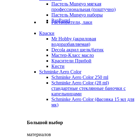
Пастель Mungyo мягкая
профессиональная (поштучно)
Пастель Mungyo наборы
PanPastel
Растворители, лаки
Краски
Mr Hobby (акриловая
водоразбавляемая)
Decola акрил шелк/батик
Мастер-Класс масло
Красители Прибой
Кисти
Schminke Aero Color
Schminke Aero Color 250 ml
Schminke Aero Color (28 ml)
стандартные стеклянные баночки с
капельницами
Schminke Aero Color (фасовка 15 мл для
мк)
Большой выбор
материалов