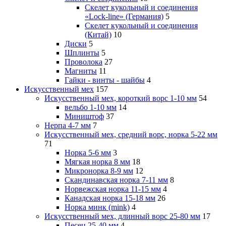
Скелет кукольный и соединения
«Lock-line» (Германия)
5
Скелет кукольный и соединения
(Китай)
10
Диски
5
Шплинты
5
Проволока
27
Магниты
11
Гайки - винты - шайбы
4
Искусственный мех
157
Искусственный мех, короткий ворс 1-10 мм
54
вельбо 1-10 мм
14
Миништоф
37
Нерпа 4-7 мм
7
Искусственный мех, средний ворс, норка 5-22 мм
71
Норка 5-6 мм
3
Мягкая норка 8 мм
18
Микронорка 8-9 мм
12
Скандинавская норка 7-11 мм
8
Норвежская норка 11-15 мм
4
Канадская норка 15-18 мм
26
Норка минк (mink)
4
Искусственный мех, длинный ворс 25-80 мм
17
Песец 25-40 мм
4