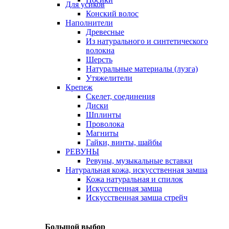
Для усиков
Конский волос
Наполнители
Древесные
Из натурального и синтетического
волокна
Шерсть
Натуральные материалы (лузга)
Утяжелители
Крепеж
Скелет, соединения
Диски
Шплинты
Проволока
Магниты
Гайки, винты, шайбы
РЕВУНЫ
Ревуны, музыкальные вставки
Натуральная кожа, искусственная замша
Кожа натуральная и спилок
Искусственная замша
Искусственная замша стрейч
Большой выбор