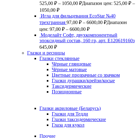
525,00
₽
–
1050,00
₽
Диапазон цен: 525,00 ₽ –
1050,00 ₽
Игла для фильцевания EcoStar №40
трехгранная
97,00
₽
–
6600,00
₽
Диапазон
цен: 97,00 ₽ – 6600,00 ₽
Моделайт Софт, двухкомпонентный
эпоксидный состав, 160 гр, арт. Е120619160з
645,00
₽
Глазки и ресницы
Глазки стеклянные
Чёрные глянцевые
Чёрные матовые
Цветные прозрачные со зрачком
Глазки дурашки/крейзи/косые
Таксидермические
Позиционные
Глазки акриловые (Беларусь)
Глазки для Тедди
Глазки таксидермические
Глаза для кукол
Прочие