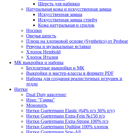
Шерсть для набивки
Натуральная кожа и искусственная замша
Искусственная замша
Искусственная замша стрейч
Кожа натуральная и спилок
Носики
Овечья шерсть
Плюш на хлопковой основе (Synthetics) от Probear
Ревуны и музыкальные вставки
Хлопок Hembold
Хлопок Италия
МК выкройки и наборы
Бесплатные выкройки и МК
Выкройки и мастер-классы в формате PDF
Наборы для создания реалистичных игрушек и
тедди
Нитки
Dual Duty квилтинг
Ирис "Гамма"
Мононить
Нитки Guetermann Elastic (64% п/э 36% п/у)
Нитки Guetermann Extra-Fein №150 п/э
Нитки Guetermann Extra-Strong 100% п/э
Нитки Guetermann Quilting 100% хлопок
Нитки Guetermann Sew-All