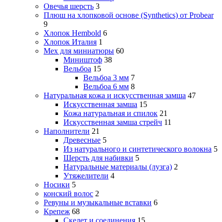
Овечья шерсть
3
Плюш на хлопковой основе (Synthetics) от Probear
9
Хлопок Hembold
6
Хлопок Италия
1
Мех для миниатюры
60
Миништоф
38
Вельбоа
15
Вельбоа 3 мм
7
Вельбоа 6 мм
8
Натуральная кожа и искусственная замша
47
Искусственная замша
15
Кожа натуральная и спилок
21
Искусственная замша стрейч
11
Наполнители
21
Древесные
5
Из натурального и синтетического волокна
5
Шерсть для набивки
5
Натуральные материалы (лузга)
2
Утяжелители
4
Носики
5
конский волос
2
Ревуны и музыкальные вставки
6
Крепеж
68
Скелет и соединения
15