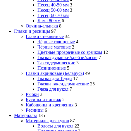
Песец 40-50 мм
3
Песец 50-60 мм
3
Песец 60-70 мм
1
Лама 80 мм
6
Овчина-альпака
8
Глазки и ресницы
97
Глазки стеклянные
34
Чёрные глянцевые
4
Чёрные матовые
2
Цветные прозрачные со зрачком
12
Глазки дурашки/крейзи/косые
7
Таксидермические
3
Позиционные
5
Глазки акриловые (Беларусь)
49
Глазки для Тедди
17
Глазки таксидермические
25
Глаза для кукол
7
Рыбки
3
Бусины и винтаж
2
Кабошоны и крепления
3
Ресницы
6
Материалы
185
Материалы для кукол
87
Волосы для кукол
22