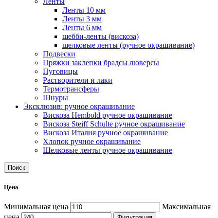
Ленты
Ленты 10 мм
Ленты 3 мм
Ленты 6 мм
шебби-ленты (вискоза)
шелковые ленты (ручное окрашивание)
Подвески
Пряжки заклепки брадсы люверсы
Пуговицы
Растворители и лаки
Термотрансферы
Шнуры
Эксклюзив: ручное окрашивание
Вискоза Hembold ручное окрашивание
Вискоза Steiff Schulte ручное окрашивание
Вискоза Италия ручное окрашивание
Хлопок ручное окрашивание
Шелковые ленты ручное окрашивание
Поиск
Цена
Минимальная цена
Максимальная
цена
Фильтрация