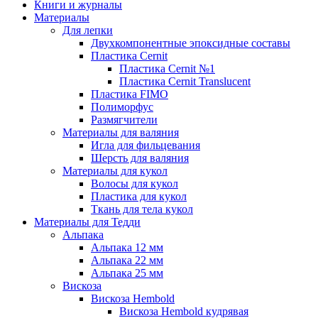
Книги и журналы
Материалы
Для лепки
Двухкомпонентные эпоксидные составы
Пластика Cernit
Пластика Cernit №1
Пластика Cernit Translucent
Пластика FIMO
Полиморфус
Размягчители
Материалы для валяния
Игла для фильцевания
Шерсть для валяния
Материалы для кукол
Волосы для кукол
Пластика для кукол
Ткань для тела кукол
Материалы для Тедди
Альпака
Альпака 12 мм
Альпака 22 мм
Альпака 25 мм
Вискоза
Вискоза Hembold
Вискоза Hembold кудрявая