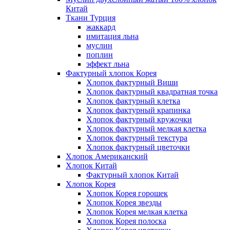
Китай
Ткани Турция
жаккард
имитация льна
муслин
поплин
эффект льна
Фактурный хлопок Корея
Хлопок фактурный Виши
Хлопок фактурный квадратная точка
Хлопок фактурный клетка
Хлопок фактурный крапинка
Хлопок фактурный кружочки
Хлопок фактурный мелкая клетка
Хлопок фактурный текстура
Хлопок фактурный цветочки
Хлопок Американский
Хлопок Китай
Фактурный хлопок Китай
Хлопок Корея
Хлопок Корея горошек
Хлопок Корея звезды
Хлопок Корея мелкая клетка
Хлопок Корея полоска