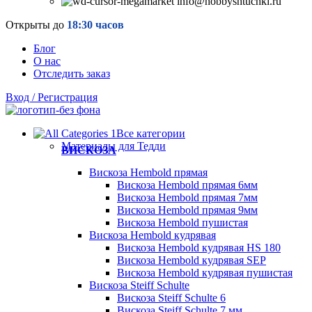
info@hobbyshtuchki.ru
Открыты до
18:30 часов
Блог
О нас
Отследить заказ
Вход / Регистрация
Все категории
Материалы для Тедди
ВИСКОЗА
Вискоза Hembold прямая
Вискоза Hembold прямая 6мм
Вискоза Hembold прямая 7мм
Вискоза Hembold прямая 9мм
Вискоза Hembold пушистая
Вискоза Hembold кудрявая
Вискоза Hembold кудрявая HS 180
Вискоза Hembold кудрявая SEP
Вискоза Hembold кудрявая пушистая
Вискоза Steiff Schulte
Вискоза Steiff Schulte 6
Вискоза Steiff Schulte 7 мм