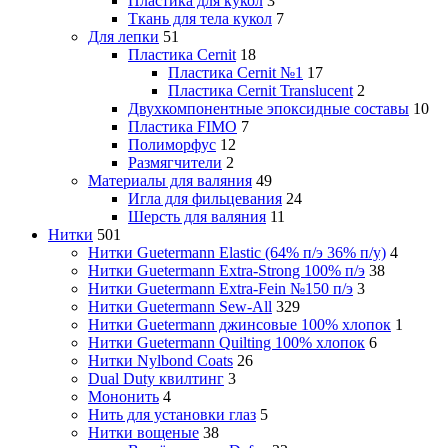
Пластика для кукол
3
Ткань для тела кукол
7
Для лепки
51
Пластика Cernit
18
Пластика Cernit №1
17
Пластика Cernit Translucent
2
Двухкомпонентные эпоксидные составы
10
Пластика FIMO
7
Полиморфус
12
Размягчители
2
Материалы для валяния
49
Игла для фильцевания
24
Шерсть для валяния
11
Нитки
501
Нитки Guetermann Elastic (64% п/э 36% п/у)
4
Нитки Guetermann Extra-Strong 100% п/э
38
Нитки Guetermann Extra-Fein №150 п/э
3
Нитки Guetermann Sew-All
329
Нитки Guetermann джинсовые 100% хлопок
1
Нитки Guetermann Quilting 100% хлопок
6
Нитки Nylbond Coats
26
Dual Duty квилтинг
3
Мононить
4
Нить для установки глаз
5
Нитки вощеные
38