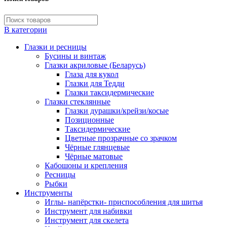
В категории
Глазки и ресницы
Бусины и винтаж
Глазки акриловые (Беларусь)
Глаза для кукол
Глазки для Тедди
Глазки таксидермические
Глазки стеклянные
Глазки дурашки/крейзи/косые
Позиционные
Таксидермические
Цветные прозрачные со зрачком
Чёрные глянцевые
Чёрные матовые
Кабошоны и крепления
Ресницы
Рыбки
Инструменты
Иглы- напёрстки- приспособления для шитья
Инструмент для набивки
Инструмент для скелета