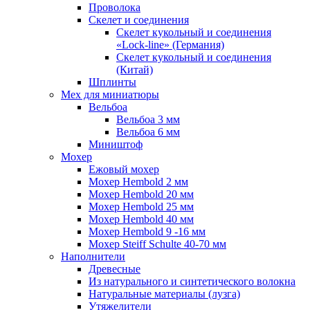
Проволока
Скелет и соединения
Скелет кукольный и соединения
«Lock-line» (Германия)
Скелет кукольный и соединения
(Китай)
Шплинты
Мех для миниатюры
Вельбоа
Вельбоа 3 мм
Вельбоа 6 мм
Миништоф
Мохер
Ежовый мохер
Мохер Hembold 2 мм
Мохер Hembold 20 мм
Мохер Hembold 25 мм
Мохер Hembold 40 мм
Мохер Hembold 9 -16 мм
Мохер Steiff Schulte 40-70 мм
Наполнители
Древесные
Из натурального и синтетического волокна
Натуральные материалы (лузга)
Утяжелители