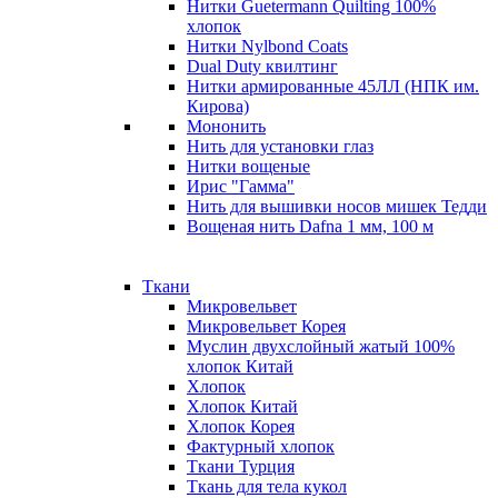
Нитки Guetermann Quilting 100%
хлопок
Нитки Nylbond Coats
Dual Duty квилтинг
Нитки армированные 45ЛЛ (НПК им.
Кирова)
Мононить
Нить для установки глаз
Нитки вощеные
Ирис "Гамма"
Нить для вышивки носов мишек Тедди
Вощеная нить Dafna 1 мм, 100 м
Ткани
Микровельвет
Микровельвет Корея
Муслин двухслойный жатый 100%
хлопок Китай
Хлопок
Хлопок Китай
Хлопок Корея
Фактурный хлопок
Ткани Турция
Ткань для тела кукол