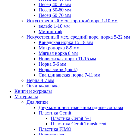
Песец 40-50 мм
Песец 50-60 мм
Песец 60-70 мм
Искусственный мех, короткий ворс 1-10 мм
вельбо 1-10 мм
Миништоф
Искусственный мех, средний ворс, норка 5-22 мм
Канадская норка 15-18 мм
Микронорка 8-9 мм
Мягкая норка 8 мм
Норвежская норка 11-15 мм
Норка 5-6 мм
Норка минк (mink)
Скандинавская норка 7-11 мм
Нерпа 4-7 мм
Овчина-альпака
Книги и журналы
Материалы
Для лепки
Двухкомпонентные эпоксидные составы
Пластика Cernit
Пластика Cernit №1
Пластика Cernit Translucent
Пластика FIMO
Полиморфус