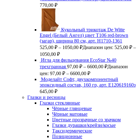
770,00
₽
Кукольный трикотаж De Witte
Engel (Белый Ангел) цвет Т106 red-brown
(загар), ширина 80 см, арт. Н1710-1361
525,00
₽
–
1050,00
₽
Диапазон цен: 525,00 ₽ –
1050,00 ₽
Игла для фильцевания EcoStar №40
трехгранная
97,00
₽
–
6600,00
₽
Диапазон
цен: 97,00 ₽ – 6600,00 ₽
Моделайт Софт, двухкомпонентный
эпоксидный состав, 160 гр, арт. Е120619160з
645,00
₽
Глазки и ресницы
Глазки стеклянные
Чёрные глянцевые
Чёрные матовые
Цветные прозрачные со зрачком
Глазки дурашки/крейзи/косые
Таксидермические
Позиционные