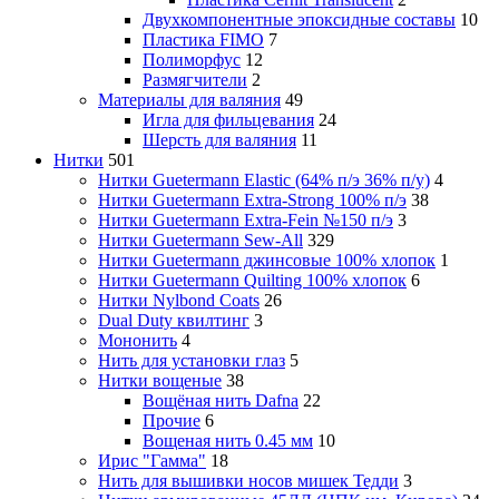
Двухкомпонентные эпоксидные составы
10
Пластика FIMO
7
Полиморфус
12
Размягчители
2
Материалы для валяния
49
Игла для фильцевания
24
Шерсть для валяния
11
Нитки
501
Нитки Guetermann Elastic (64% п/э 36% п/у)
4
Нитки Guetermann Extra-Strong 100% п/э
38
Нитки Guetermann Extra-Fein №150 п/э
3
Нитки Guetermann Sew-All
329
Нитки Guetermann джинсовые 100% хлопок
1
Нитки Guetermann Quilting 100% хлопок
6
Нитки Nylbond Coats
26
Dual Duty квилтинг
3
Мононить
4
Нить для установки глаз
5
Нитки вощеные
38
Вощёная нить Dafna
22
Прочие
6
Вощеная нить 0.45 мм
10
Ирис "Гамма"
18
Нить для вышивки носов мишек Тедди
3