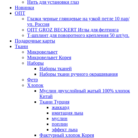
Нить для установки глаз
Новинки
ОПТ
Глазки черные глянцевые на узкой петле 10 пар/
уп. Россия
ОПТ GROZ BECKERT Иглы для фелтинга
Т-шплинт для поворотного крепления 50 шт/уп.
Подарочные карты
Ткани
Микровельвет
Микровельвет Корея
Наборы
Наборы тканей
Наборы ткани ручного окрашивания
Фетр
Хлопок
Муслин двухслойный жатый 100% хлопок
Китай
Ткани Турция
жаккард
имитация льна
муслин
поплин
эффект льна
Фактурный хлопок Корея