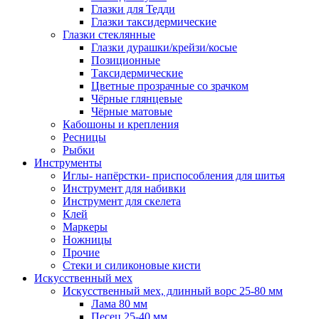
Глазки для Тедди
Глазки таксидермические
Глазки стеклянные
Глазки дурашки/крейзи/косые
Позиционные
Таксидермические
Цветные прозрачные со зрачком
Чёрные глянцевые
Чёрные матовые
Кабошоны и крепления
Ресницы
Рыбки
Инструменты
Иглы- напёрстки- приспособления для шитья
Инструмент для набивки
Инструмент для скелета
Клей
Маркеры
Ножницы
Прочие
Стеки и силиконовые кисти
Искусственный мех
Искусственный мех, длинный ворс 25-80 мм
Лама 80 мм
Песец 25-40 мм