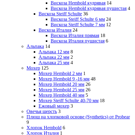
Вискоза Hembold кудрявая
14
Вискоза Hembold кудрявая пушистая
4
Вискоза Steiff Schulte
36
Вискоза Steiff Schulte 6 мм
24
Вискоза Steiff Schulte 7 мм
12
Вискоза Италия
24
Вискоза Италия прямая
18
Вискоза Италия пушистая
6
Альпака
14
Альпака 12 мм
8
Альпака 22 мм
2
Альпака 25 мм
4
Мохер
125
Мохер Hembold 2 мм
1
Мохер Hembold 9 -16 мм
48
Мохер Hembold 20 мм
26
Мохер Hembold 25 мм
26
Мохер Hembold 40 мм
5
Мохер Steiff Schulte 40-70 мм
18
Ежовый мохер
3
Овечья шерсть
3
Плюш на хлопковой основе (Synthetics) от Probear
9
Хлопок Hembold
6
Хлопок Италия
1