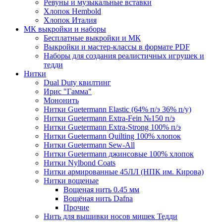
Ревуны и музыкальные вставки
Хлопок Hembold
Хлопок Италия
МК выкройки и наборы
Бесплатные выкройки и МК
Выкройки и мастер-классы в формате PDF
Наборы для создания реалистичных игрушек и
тедди
Нитки
Dual Duty квилтинг
Ирис "Гамма"
Мононить
Нитки Guetermann Elastic (64% п/э 36% п/у)
Нитки Guetermann Extra-Fein №150 п/э
Нитки Guetermann Extra-Strong 100% п/э
Нитки Guetermann Quilting 100% хлопок
Нитки Guetermann Sew-All
Нитки Guetermann джинсовые 100% хлопок
Нитки Nylbond Coats
Нитки армированные 45ЛЛ (НПК им. Кирова)
Нитки вощеные
Вощеная нить 0.45 мм
Вощёная нить Dafna
Прочие
Нить для вышивки носов мишек Тедди