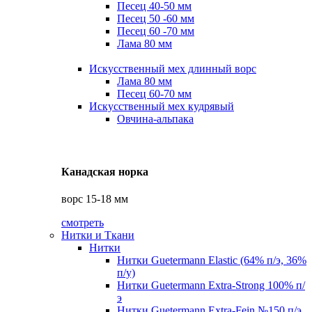
Песец 40-50 мм
Песец 50 -60 мм
Песец 60 -70 мм
Лама 80 мм
Искусственный мех длинный ворс
Лама 80 мм
Песец 60-70 мм
Искусственный мех кудрявый
Овчина-альпака
Канадская норка
ворс 15-18 мм
смотреть
Нитки и Ткани
Нитки
Нитки Guetermann Elastic (64% п/э, 36%
п/у)
Нитки Guetermann Extra-Strong 100% п/
э
Нитки Guetermann Extra-Fein №150 п/э