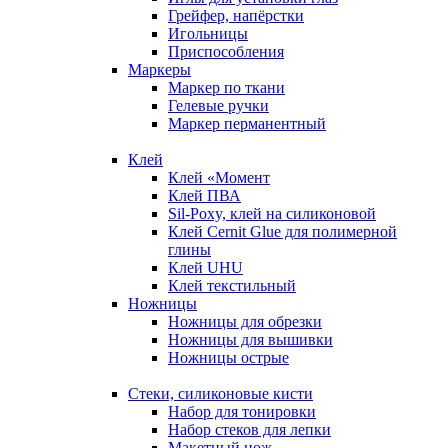
Грейфер, напёрстки
Игольницы
Приспособления
Маркеры
Маркер по ткани
Гелевые ручки
Маркер перманентный
Клей
Клей «Момент
Клей ПВА
Sil-Poxy, клей на силиконовой
Клей Cernit Glue для полимерной
глины
Клей UHU
Клей текстильный
Ножницы
Ножницы для обрезки
Ножницы для вышивки
Ножницы острые
Стеки, силиконовые кисти
Набор для тонировки
Набор стеков для лепки
Макетный нож,