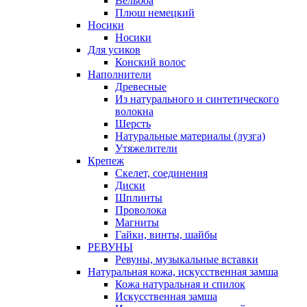
Вельбоа
Плюш немецкий
Носики
Носики
Для усиков
Конский волос
Наполнители
Древесные
Из натурального и синтетического
волокна
Шерсть
Натуральные материалы (лузга)
Утяжелители
Крепеж
Скелет, соединения
Диски
Шплинты
Проволока
Магниты
Гайки, винты, шайбы
РЕВУНЫ
Ревуны, музыкальные вставки
Натуральная кожа, искусственная замша
Кожа натуральная и спилок
Искусственная замша