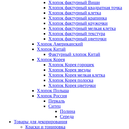
Хлопок фактурный Виши
Хлопок фактурный квадратная точка
Хлопок фактурный клетка
Хлопок фактурный крапинка
Хлопок фактурный кружочки
Хлопок фактурный мелкая клетка
Хлопок фактурный текстура
Хлопок фактурный цветочки
Хлопок Американский
Хлопок Китай
Фактурный хлопок Китай
Хлопок Корея
Хлопок Корея горошек
Хлопок Корея звезды
Хлопок Корея мелкая клетка
Хлопок Корея полоска
Хлопок Корея цветочки
Хлопок Польша
Хлопок Россия
Перкаль
Ситец
Полина
Середа
Товары для декорирования
Краски и тонировка