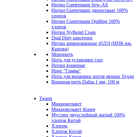
Нитки Guetermann Sew-All
Нитки Guetermann джинсовые 100%
хлопок
Нитки Guetermann Quilting 100%
хлопок
Нитки Nylbond Coats
Dual Duty квилтинг
Нитки армированные 45ЛЛ (НПК им.
Кирова)
Мононить
Нить для установки глаз
Нитки вощеные
Ирис "Гамма"
Нить для вышивки носов мишек Тедди
Вощеная нить Dafna 1 мм, 100 м
Ткани
Микровельвет
Микровельвет Корея
Муслин двухслойный жатый 100%
хлопок Китай
Хлопок
Хлопок Китай
Хлопок Корея