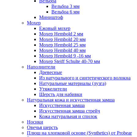
Вельбоа
Вельбоа 3 мм
Вельбоа 6 мм
Миништоф
Мохер
Ежовый мохер
Мохер Hembold 2 мм
Мохер Hembold 20 мм
Мохер Hembold 25 мм
Мохер Hembold 40 мм
Мохер Hembold 9 -16 мм
Мохер Steiff Schulte 40-70 мм
Наполнители
Древесные
Из натурального и синтетического волокна
Натуральные материалы (лузга)
Утяжелители
Шерсть для набивки
Натуральная кожа и искусственная замша
Искусственная замша
Искусственная замша стрейч
Кожа натуральная и спилок
Носики
Овечья шерсть
Плюш на хлопковой основе (Synthetics) от Probear