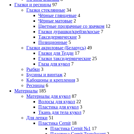
Глазки и ресницы
97
Глазки стеклянные
34
Чёрные глянцевые
4
Чёрные матовые
2
Цветные прозрачные со зрачком
12
Глазки дурашки/крейзи/косые
7
Таксидермические
3
Позиционные
5
Глазки акриловые (Беларусь)
49
Глазки для Тедди
17
Глазки таксидермические
25
Глаза для кукол
7
Рыбки
3
Бусины и винтаж
2
Кабошоны и крепления
3
Ресницы
6
Материалы
185
Материалы для кукол
87
Волосы для кукол
22
Пластика для кукол
3
Ткань для тела кукол
7
Для лепки
51
Пластика Cernit
18
Пластика Cernit №1
17
Пластика Cernit Translucent
2