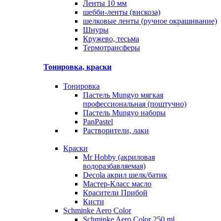
Ленты 10 мм
шебби-ленты (вискоза)
шелковые ленты (ручное окрашивание)
Шнуры
Кружево, тесьма
Термотрансферы
Тонировка, краски
Тонировка
Пастель Mungyo мягкая
профессиональная (поштучно)
Пастель Mungyo наборы
PanPastel
Растворители, лаки
Краски
Mr Hobby (акриловая
водоразбавляемая)
Decola акрил шелк/батик
Мастер-Класс масло
Красители Прибой
Кисти
Schminke Aero Color
Schminke Aero Color 250 ml