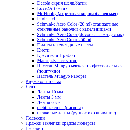
Decola акрил шелк/батик
Love2Art батик
Mr Hobby (акриловая водоразбавляемая)
PanPastel
Schminke Aero Color (28 ml) стандартные
стеклянные баночки с капельницами
Schminke Aero Color (фасовка 15 мл для мк)
Schminke Aero Color 250 ml
Грунты и текстурные пасты
Кисти
Красители Прибой
Мастер-Класс масло
Пастель Mungyo мягкая профессиональная
(поштучно)
Пастель Mungyo наборы
Кружево и тесьма
Ленты
Ленты 10 мм
Ленты 3 мм
Ленты 6 мм
шебби-ленты (вискоза)
шелковые ленты (ручное окрашивание)
Подвески
Пряжки заклепки брадсы люверсы
Пуговицы