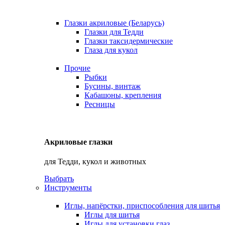
Глазки акриловые (Беларусь)
Глазки для Тедди
Глазки таксидермические
Глаза для кукол
Прочие
Рыбки
Бусины, винтаж
Кабашоны, крепления
Ресницы
Акриловые глазки
для Тедди, кукол и животных
Выбрать
Инструменты
Иглы, напёрстки, приспособления для шитья
Иглы для шитья
Иглы для установки глаз