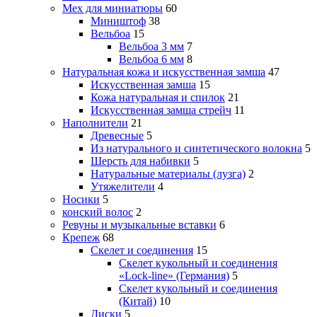
Мех для миниатюры
60
Миништоф
38
Вельбоа
15
Вельбоа 3 мм
7
Вельбоа 6 мм
8
Натуральная кожа и искусственная замша
47
Искусственная замша
15
Кожа натуральная и спилок
21
Искусственная замша стрейч
11
Наполнители
21
Древесные
5
Из натурального и синтетического волокна
5
Шерсть для набивки
5
Натуральные материалы (лузга)
2
Утяжелители
4
Носики
5
конский волос
2
Ревуны и музыкальные вставки
6
Крепеж
68
Скелет и соединения
15
Скелет кукольный и соединения
«Lock-line» (Германия)
5
Скелет кукольный и соединения
(Китай)
10
Диски
5