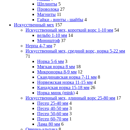
Шплинты
5
Проволока
27
Магниты
11
Гайки - винты - шайбы
4
Искусственный мех
157
Искусственный мех, короткий ворс 1-10 мм
54
вельбо 1-10 мм
14
Миништоф
37
Нерпа 4-7 мм
7
Искусственный мех, средний ворс, норка 5-22 мм
71
Норка 5-6 мм
3
Мягкая норка 8 мм
18
Микронорка 8-9 мм
12
Скандинавская норка 7-11 мм
8
Норвежская норка 11-15 мм
4
Канадская норка 15-18 мм
26
Норка минк (mink)
4
Искусственный мех, длинный ворс 25-80 мм
17
Песец 25-40 мм
4
Песец 40-50 мм
3
Песец 50-60 мм
3
Песец 60-70 мм
1
Лама 80 мм
6
Овчина-альпака
8