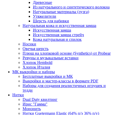
Древесные
Из натурального и синтетического волокна
Натуральные материалы (лузга)
Утяжелители
Шерсть для набивки
Натуральная кожа и искусственная замша
Искусственная замша
Искусственная замша стрейч
Кожа натуральная и спилок
Носики
Овечья шерсть
Плюш на хлопковой основе (Synthetics) от Probear
Ревуны и музыкальные вставки
Хлопок Hembold
Хлопок Италия
МК выкройки и наборы
Бесплатные выкройки и МК
Выкройки и мастер-классы в формате PDF
Наборы для создания реалистичных игрушек и
тедди
Нитки
Dual Duty квилтинг
Ирис "Гамма"
Мононить
Нитки Guetermann Elastic (64% п/э 36% п/у)