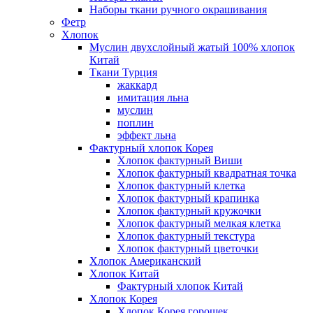
Наборы ткани ручного окрашивания
Фетр
Хлопок
Муслин двухслойный жатый 100% хлопок
Китай
Ткани Турция
жаккард
имитация льна
муслин
поплин
эффект льна
Фактурный хлопок Корея
Хлопок фактурный Виши
Хлопок фактурный квадратная точка
Хлопок фактурный клетка
Хлопок фактурный крапинка
Хлопок фактурный кружочки
Хлопок фактурный мелкая клетка
Хлопок фактурный текстура
Хлопок фактурный цветочки
Хлопок Американский
Хлопок Китай
Фактурный хлопок Китай
Хлопок Корея
Хлопок Корея горошек