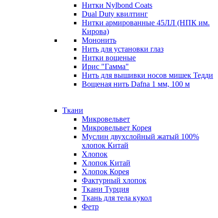
Нитки Nylbond Coats
Dual Duty квилтинг
Нитки армированные 45ЛЛ (НПК им.
Кирова)
Мононить
Нить для установки глаз
Нитки вощеные
Ирис "Гамма"
Нить для вышивки носов мишек Тедди
Вощеная нить Dafna 1 мм, 100 м
Ткани
Микровельвет
Микровельвет Корея
Муслин двухслойный жатый 100%
хлопок Китай
Хлопок
Хлопок Китай
Хлопок Корея
Фактурный хлопок
Ткани Турция
Ткань для тела кукол
Фетр