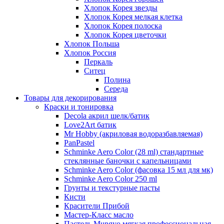
Хлопок Корея звезды
Хлопок Корея мелкая клетка
Хлопок Корея полоска
Хлопок Корея цветочки
Хлопок Польша
Хлопок Россия
Перкаль
Ситец
Полина
Середа
Товары для декорирования
Краски и тонировка
Decola акрил шелк/батик
Love2Art батик
Mr Hobby (акриловая водоразбавляемая)
PanPastel
Schminke Aero Color (28 ml) стандартные
стеклянные баночки с капельницами
Schminke Aero Color (фасовка 15 мл для мк)
Schminke Aero Color 250 ml
Грунты и текстурные пасты
Кисти
Красители Прибой
Мастер-Класс масло
Пастель Mungyo мягкая профессиональная