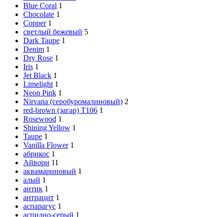
Blue Coral
1
Chocolate
1
Copper
1
cветлый бежевый
5
Dark Taupe
1
Denim
1
Dry Rose
1
Iris
1
Jet Black
1
Limelight
1
Neon Pink
1
Nirvana (серобуромалиновый)
2
red-brown (загар) Т106
1
Rosewood
1
Shining Yellow
1
Taupe
1
Vanilla Flower
1
абрикос
1
Айвори
11
аквамариновый
1
алый
1
антик
1
антрацит
1
аспарагус
1
аспидно-серый
1