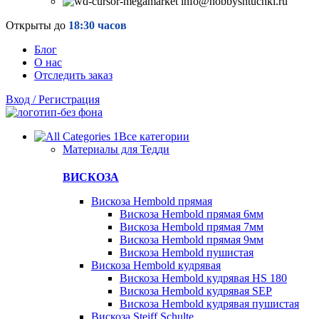
info@hobbyshtuchki.ru
Открыты до
18:30 часов
Блог
О нас
Отследить заказ
Вход / Регистрация
Все категории
Материалы для Тедди
ВИСКОЗА
Вискоза Hembold прямая
Вискоза Hembold прямая 6мм
Вискоза Hembold прямая 7мм
Вискоза Hembold прямая 9мм
Вискоза Hembold пушистая
Вискоза Hembold кудрявая
Вискоза Hembold кудрявая HS 180
Вискоза Hembold кудрявая SEP
Вискоза Hembold кудрявая пушистая
Вискоза Steiff Schulte