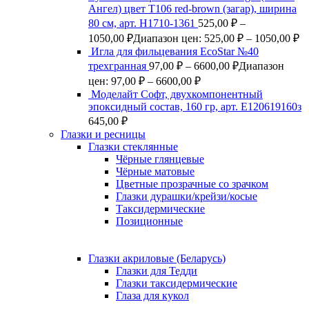
Ангел) цвет Т106 red-brown (загар), ширина
80 см, арт. Н1710-1361
525,00
₽
–
1050,00
₽
Диапазон цен: 525,00 ₽ – 1050,00 ₽
Игла для фильцевания EcoStar №40
трехгранная
97,00
₽
–
6600,00
₽
Диапазон
цен: 97,00 ₽ – 6600,00 ₽
Моделайт Софт, двухкомпонентный
эпоксидный состав, 160 гр, арт. Е120619160з
645,00
₽
Глазки и ресницы
Глазки стеклянные
Чёрные глянцевые
Чёрные матовые
Цветные прозрачные со зрачком
Глазки дурашки/крейзи/косые
Таксидермические
Позиционные
Глазки акриловые (Беларусь)
Глазки для Тедди
Глазки таксидермические
Глаза для кукол