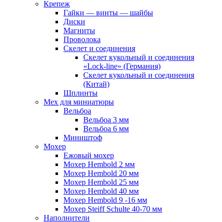
Крепеж
Гайки — винты — шайбы
Диски
Магниты
Проволока
Скелет и соединения
Скелет кукольный и соединения
«Lock-line» (Германия)
Скелет кукольный и соединения
(Китай)
Шплинты
Мех для миниатюры
Вельбоа
Вельбоа 3 мм
Вельбоа 6 мм
Миништоф
Мохер
Ежовый мохер
Мохер Hembold 2 мм
Мохер Hembold 20 мм
Мохер Hembold 25 мм
Мохер Hembold 40 мм
Мохер Hembold 9 -16 мм
Мохер Steiff Schulte 40-70 мм
Наполнители