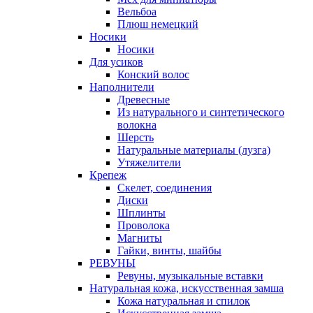
Вельбоа
Плюш немецкий
Носики
Носики
Для усиков
Конский волос
Наполнители
Древесные
Из натурального и синтетического
волокна
Шерсть
Натуральные материалы (лузга)
Утяжелители
Крепеж
Скелет, соединения
Диски
Шплинты
Проволока
Магниты
Гайки, винты, шайбы
РЕВУНЫ
Ревуны, музыкальные вставки
Натуральная кожа, искусственная замша
Кожа натуральная и спилок