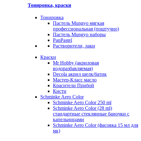
Тонировка, краски
Тонировка
Пастель Mungyo мягкая
профессиональная (поштучно)
Пастель Mungyo наборы
PanPastel
Растворители, лаки
Краски
Mr Hobby (акриловая
водоразбавляемая)
Decola акрил шелк/батик
Мастер-Класс масло
Красители Прибой
Кисти
Schminke Aero Color
Schminke Aero Color 250 ml
Schminke Aero Color (28 ml)
стандартные стеклянные баночки с
капельницами
Schminke Aero Color (фасовка 15 мл для
мк)