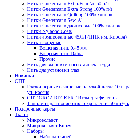
Нитки Guetermann Extra-Fein №150 п/э
Нитки Guetermann Extra-Strong 100% п/э
Нитки Guetermann Quilting 100% хлопок
Нитки Guetermann Sew-All
Нитки Guetermann джинсовые 100% хлопок
Нитки Nylbond Coats
Нитки армированные 45ЛЛ (НПК им. Кирова)
Нитки вощеные
Вощеная нить 0.45 мм
Вощёная нить Dafna
Прочие
Нить для вышивки носов мишек Тедди
Нить для установки глаз
Новинки
ОПТ
Глазки черные глянцевые на узкой петле 10 пар/
уп. Россия
ОПТ GROZ BECKERT Иглы для фелтинга
Т-шплинт для поворотного крепления 50 шт/уп.
Подарочные карты
Ткани
Микровельвет
Микровельвет Корея
Наборы
Наборы тканей