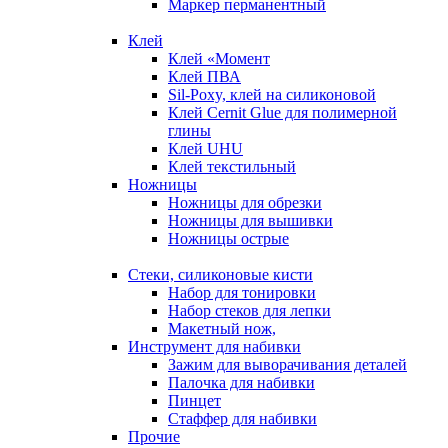
Маркер перманентный
Клей
Клей «Момент
Клей ПВА
Sil-Poxy, клей на силиконовой
Клей Cernit Glue для полимерной
глины
Клей UHU
Клей текстильный
Ножницы
Ножницы для обрезки
Ножницы для вышивки
Ножницы острые
Стеки, силиконовые кисти
Набор для тонировки
Набор стеков для лепки
Макетный нож,
Инструмент для набивки
Зажим для выворачивания деталей
Палочка для набивки
Пинцет
Стаффер для набивки
Прочие