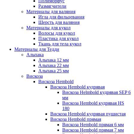
Полиморфус
Размягчители
Материалы для валяния
Игла для фильцевания
Шерсть для валяния
Материалы для кукол
Волосы для кукол
Пластика для кукол
Ткань для тела кукол
Материалы для Тедди
Альпака
Альпака 12 мм
Альпака 22 мм
Альпака 25 мм
Вискоза
Вискоза Hembold
Вискоза Hembold кудрявая
Вискоза Helmbold кудрявая SEP 6
мм
Вискоза Hembold кудрявая HS
180
Вискоза Hembold кудрявая пушистая
Вискоза Hembold прямая
Вискоза Hembold прямая 6 мм
Вискоза Hembold прямая 7 мм