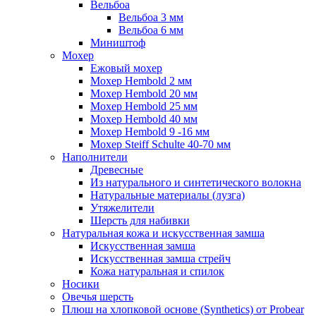
Вельбоа
Вельбоа 3 мм
Вельбоа 6 мм
Миништоф
Мохер
Ежовый мохер
Мохер Hembold 2 мм
Мохер Hembold 20 мм
Мохер Hembold 25 мм
Мохер Hembold 40 мм
Мохер Hembold 9 -16 мм
Мохер Steiff Schulte 40-70 мм
Наполнители
Древесные
Из натурального и синтетического волокна
Натуральные материалы (лузга)
Утяжелители
Шерсть для набивки
Натуральная кожа и искусственная замша
Искусственная замша
Искусственная замша стрейч
Кожа натуральная и спилок
Носики
Овечья шерсть
Плюш на хлопковой основе (Synthetics) от Probear