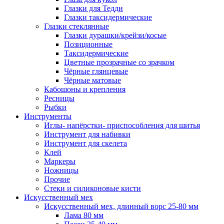
Глазки для Тедди
Глазки таксидермические
Глазки стеклянные
Глазки дурашки/крейзи/косые
Позиционные
Таксидермические
Цветные прозрачные со зрачком
Чёрные глянцевые
Чёрные матовые
Кабошоны и крепления
Ресницы
Рыбки
Инструменты
Иглы- напёрстки- приспособления для шитья
Инструмент для набивки
Инструмент для скелета
Клей
Маркеры
Ножницы
Прочие
Стеки и силиконовые кисти
Искусственный мех
Искусственный мех, длинный ворс 25-80 мм
Лама 80 мм