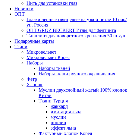
Нить для установки глаз
Новинки
ОПТ
Глазки черные глянцевые на узкой петле 10 пар/
уп. Россия
ОПТ GROZ BECKERT Иглы для фелтинга
Т-шплинт для поворотного крепления 50 шт/уп.
Подарочные карты
Ткани
Микровельвет
Микровельвет Корея
Наборы
Наборы тканей
Наборы ткани ручного окрашивания
Фетр
Хлопок
Муслин двухслойный жатый 100% хлопок
Китай
Ткани Турция
жаккард
имитация льна
муслин
поплин
эффект льна
Фактурный хлопок Корея