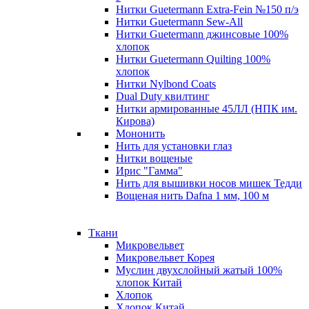
Нитки Guetermann Extra-Fein №150 п/э
Нитки Guetermann Sew-All
Нитки Guetermann джинсовые 100%
хлопок
Нитки Guetermann Quilting 100%
хлопок
Нитки Nylbond Coats
Dual Duty квилтинг
Нитки армированные 45ЛЛ (НПК им.
Кирова)
Мононить
Нить для установки глаз
Нитки вощеные
Ирис "Гамма"
Нить для вышивки носов мишек Тедди
Вощеная нить Dafna 1 мм, 100 м
Ткани
Микровельвет
Микровельвет Корея
Муслин двухслойный жатый 100%
хлопок Китай
Хлопок
Хлопок Китай