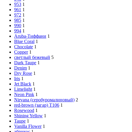
953
1
961
1
972
1
985
1
990
1
994
1
Aruba-Тиффани
1
Blue Coral
1
Chocolate
1
Copper
1
cветлый бежевый
5
Dark Taupe
1
Denim
1
Dry Rose
1
Iris
1
Jet Black
1
Limelight
1
Neon Pink
1
Nirvana (серобуромалиновый)
2
red-brown (загар) Т106
1
Rosewood
1
Shining Yellow
1
Taupe
1
Vanilla Flower
1
абрикос
1