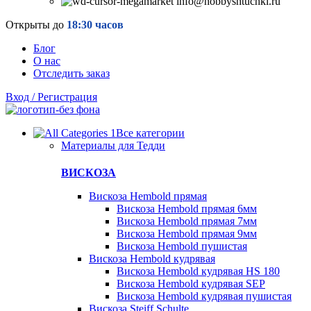
info@hobbyshtuchki.ru
Открыты до
18:30 часов
Блог
О нас
Отследить заказ
Вход / Регистрация
Все категории
Материалы для Тедди
ВИСКОЗА
Вискоза Hembold прямая
Вискоза Hembold прямая 6мм
Вискоза Hembold прямая 7мм
Вискоза Hembold прямая 9мм
Вискоза Hembold пушистая
Вискоза Hembold кудрявая
Вискоза Hembold кудрявая HS 180
Вискоза Hembold кудрявая SEP
Вискоза Hembold кудрявая пушистая
Вискоза Steiff Schulte