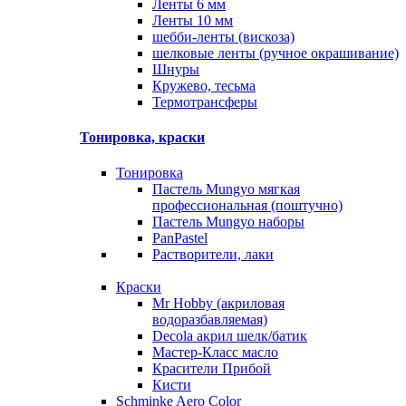
Ленты 6 мм
Ленты 10 мм
шебби-ленты (вискоза)
шелковые ленты (ручное окрашивание)
Шнуры
Кружево, тесьма
Термотрансферы
Тонировка, краски
Тонировка
Пастель Mungyo мягкая
профессиональная (поштучно)
Пастель Mungyo наборы
PanPastel
Растворители, лаки
Краски
Mr Hobby (акриловая
водоразбавляемая)
Decola акрил шелк/батик
Мастер-Класс масло
Красители Прибой
Кисти
Schminke Aero Color