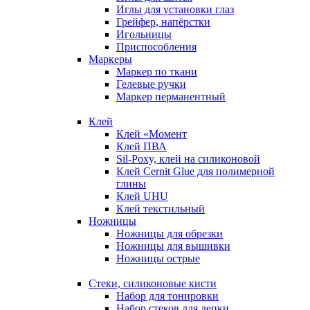
Иглы для установки глаз
Грейфер, напёрстки
Игольницы
Приспособления
Маркеры
Маркер по ткани
Гелевые ручки
Маркер перманентный
Клей
Клей «Момент
Клей ПВА
Sil-Poxy, клей на силиконовой
Клей Cernit Glue для полимерной
глины
Клей UHU
Клей текстильный
Ножницы
Ножницы для обрезки
Ножницы для вышивки
Ножницы острые
Стеки, силиконовые кисти
Набор для тонировки
Набор стеков для лепки