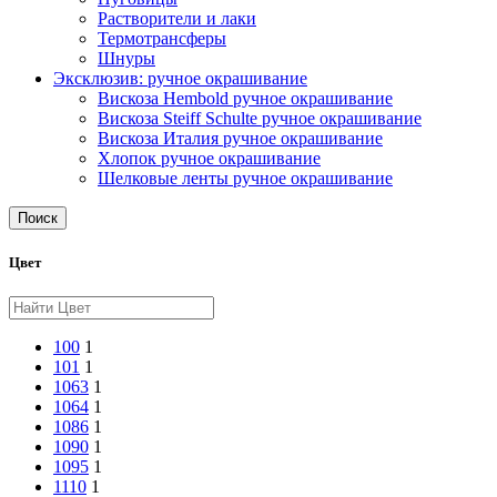
Растворители и лаки
Термотрансферы
Шнуры
Эксклюзив: ручное окрашивание
Вискоза Hembold ручное окрашивание
Вискоза Steiff Schulte ручное окрашивание
Вискоза Италия ручное окрашивание
Хлопок ручное окрашивание
Шелковые ленты ручное окрашивание
Поиск
Цвет
100
1
101
1
1063
1
1064
1
1086
1
1090
1
1095
1
1110
1