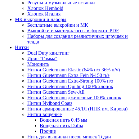
Ревуны и музыкальные вставки
Хлопок Hembold
Хлопок Италия
МК выкройки и наборы
Бесплатные выкройки и МК
Выкройки и мастер-классы в формате PDF
Наборы для создания реалистичных игрушек и
тедди
Нитки
Dual Duty квилтинг
Ирис "Гамма"
Мононить
Нитки Guetermann Elastic (64% п/э 36% п/у)
Нитки Guetermann Extra-Fein №150 п/э
Нитки Guetermann Extra-Strong 100% п/э
Нитки Guetermann Quilting 100% хлопок
Нитки Guetermann Sew-All
Нитки Guetermann джинсовые 100% хлопок
Нитки Nylbond Coats
Нитки армированные 45ЛЛ (НПК им. Кирова)
Нитки вощеные
Вощеная нить 0.45 мм
Вощёная нить Dafna
Прочие
Нить для вышивки носов мишек Тедди