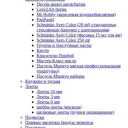
Decola акрил шелк/батик
Love2Art батик
Mr Hobby (акриловая водоразбавляемая)
PanPastel
Schminke Aero Color (28 ml) стандартные
стеклянные баночки с капельницами
Schminke Aero Color (фасовка 15 мл для мк)
Schminke Aero Color 250 ml
Грунты и текстурные пасты
Кисти
Красители Прибой
Мастер-Класс масло
Пастель Mungyo мягкая профессиональная
(поштучно)
Пастель Mungyo наборы
Кружево и тесьма
Ленты
Ленты 10 мм
Ленты 3 мм
Ленты 6 мм
шебби-ленты (вискоза)
шелковые ленты (ручное окрашивание)
Подвески
Пряжки заклепки брадсы люверсы
Пуговицы