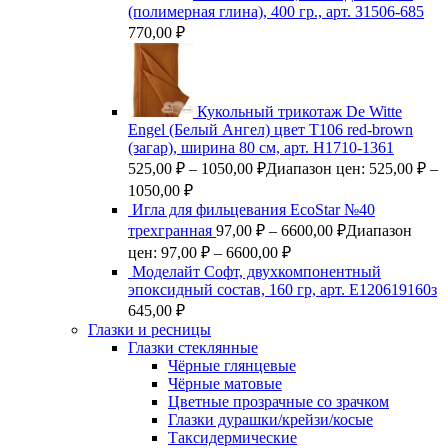
(полимерная глина), 400 гр., арт. З1506-685
770,00
₽
Кукольный трикотаж De Witte
Engel (Белый Ангел) цвет Т106 red-brown
(загар), ширина 80 см, арт. Н1710-1361
525,00
₽
–
1050,00
₽
Диапазон цен: 525,00 ₽ –
1050,00 ₽
Игла для фильцевания EcoStar №40
трехгранная
97,00
₽
–
6600,00
₽
Диапазон
цен: 97,00 ₽ – 6600,00 ₽
Моделайт Софт, двухкомпонентный
эпоксидный состав, 160 гр, арт. Е120619160з
645,00
₽
Глазки и ресницы
Глазки стеклянные
Чёрные глянцевые
Чёрные матовые
Цветные прозрачные со зрачком
Глазки дурашки/крейзи/косые
Таксидермические