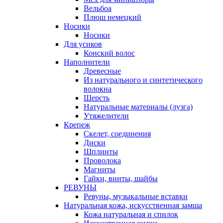
Вельбоа
Плюш немецкий
Носики
Носики
Для усиков
Конский волос
Наполнители
Древесные
Из натурального и синтетического
волокна
Шерсть
Натуральные материалы (лузга)
Утяжелители
Крепеж
Скелет, соединения
Диски
Шплинты
Проволока
Магниты
Гайки, винты, шайбы
РЕВУНЫ
Ревуны, музыкальные вставки
Натуральная кожа, искусственная замша
Кожа натуральная и спилок