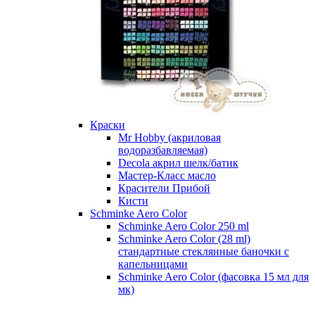
Краски
Mr Hobby (акриловая
водоразбавляемая)
Decola акрил шелк/батик
Мастер-Класс масло
Красители Прибой
Кисти
Schminke Aero Color
Schminke Aero Color 250 ml
Schminke Aero Color (28 ml)
стандартные стеклянные баночки с
капельницами
Schminke Aero Color (фасовка 15 мл для
мк)