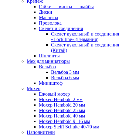
Крепеж
Гайки — винты — шайбы
Диски
Магниты
Проволока
Скелет и соединения
Скелет кукольный и соединения
«Lock-line» (Германия)
Скелет кукольный и соединения
(Китай)
Шплинты
Мех для миниатюры
Вельбоа
Вельбоа 3 мм
Вельбоа 6 мм
Миништоф
Мохер
Ежовый мохер
Мохер Hembold 2 мм
Мохер Hembold 20 мм
Мохер Hembold 25 мм
Мохер Hembold 40 мм
Мохер Hembold 9 -16 мм
Мохер Steiff Schulte 40-70 мм
Наполнители