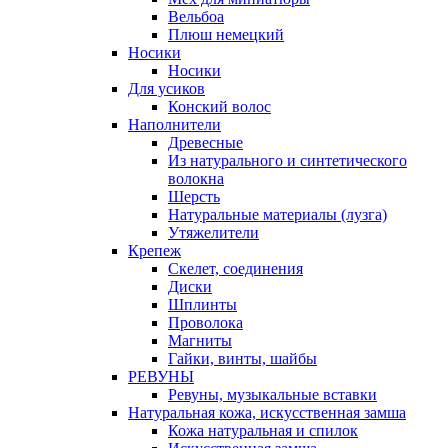
Вельбоа
Плюш немецкий
Носики
Носики
Для усиков
Конский волос
Наполнители
Древесные
Из натурального и синтетического
волокна
Шерсть
Натуральные материалы (лузга)
Утяжелители
Крепеж
Скелет, соединения
Диски
Шплинты
Проволока
Магниты
Гайки, винты, шайбы
РЕВУНЫ
Ревуны, музыкальные вставки
Натуральная кожа, искусственная замша
Кожа натуральная и спилок