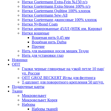
Нитки Guetermann Extra-Fein №150 п/э
Нитки Guetermann Extra-Strong 100% п/э
Нитки Guetermann Quilting 100% хлопок
Нитки Guetermann Sew-All
Нитки Guetermann джинсовые 100% хлопок
Нитки Nylbond Coats
Нитки армированные 45ЛЛ (НПК им. Кирова)
Нитки вощеные
Вощеная нить 0.45 мм
Вощёная нить Dafna
Прочие
Нить для вышивки носов мишек Тедди
Нить для установки глаз
Новинки
ОПТ
Глазки черные глянцевые на узкой петле 10 пар/
уп. Россия
ОПТ GROZ BECKERT Иглы для фелтинга
Т-шплинт для поворотного крепления 50 шт/уп.
Подарочные карты
Ткани
Микровельвет
Микровельвет Корея
Наборы
Наборы тканей