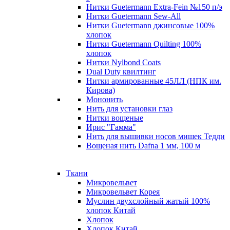
Нитки Guetermann Extra-Fein №150 п/э
Нитки Guetermann Sew-All
Нитки Guetermann джинсовые 100%
хлопок
Нитки Guetermann Quilting 100%
хлопок
Нитки Nylbond Coats
Dual Duty квилтинг
Нитки армированные 45ЛЛ (НПК им.
Кирова)
Мононить
Нить для установки глаз
Нитки вощеные
Ирис "Гамма"
Нить для вышивки носов мишек Тедди
Вощеная нить Dafna 1 мм, 100 м
Ткани
Микровельвет
Микровельвет Корея
Муслин двухслойный жатый 100%
хлопок Китай
Хлопок
Хлопок Китай