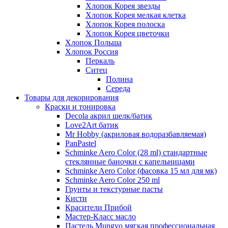
Хлопок Корея звезды
Хлопок Корея мелкая клетка
Хлопок Корея полоска
Хлопок Корея цветочки
Хлопок Польша
Хлопок Россия
Перкаль
Ситец
Полина
Середа
Товары для декорирования
Краски и тонировка
Decola акрил шелк/батик
Love2Art батик
Mr Hobby (акриловая водоразбавляемая)
PanPastel
Schminke Aero Color (28 ml) стандартные
стеклянные баночки с капельницами
Schminke Aero Color (фасовка 15 мл для мк)
Schminke Aero Color 250 ml
Грунты и текстурные пасты
Кисти
Красители Прибой
Мастер-Класс масло
Пастель Mungyo мягкая профессиональная