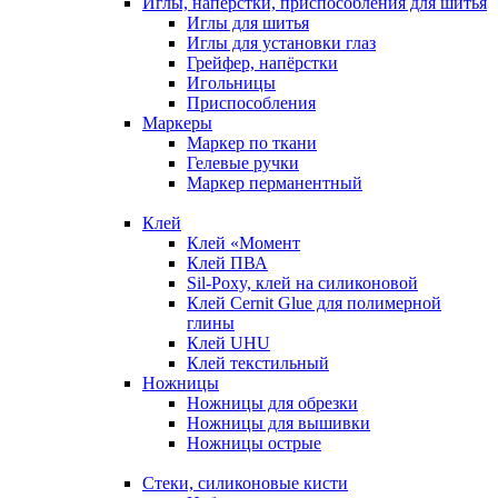
Иглы, напёрстки, приспособления для шитья
Иглы для шитья
Иглы для установки глаз
Грейфер, напёрстки
Игольницы
Приспособления
Маркеры
Маркер по ткани
Гелевые ручки
Маркер перманентный
Клей
Клей «Момент
Клей ПВА
Sil-Poxy, клей на силиконовой
Клей Cernit Glue для полимерной
глины
Клей UHU
Клей текстильный
Ножницы
Ножницы для обрезки
Ножницы для вышивки
Ножницы острые
Стеки, силиконовые кисти