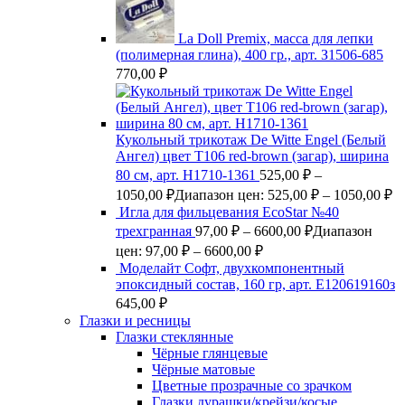
La Doll Premix, масса для лепки
(полимерная глина), 400 гр., арт. З1506-685
770,00
₽
Кукольный трикотаж De Witte Engel (Белый
Ангел) цвет Т106 red-brown (загар), ширина
80 см, арт. Н1710-1361
525,00
₽
–
1050,00
₽
Диапазон цен: 525,00 ₽ – 1050,00 ₽
Игла для фильцевания EcoStar №40
трехгранная
97,00
₽
–
6600,00
₽
Диапазон
цен: 97,00 ₽ – 6600,00 ₽
Моделайт Софт, двухкомпонентный
эпоксидный состав, 160 гр, арт. Е120619160з
645,00
₽
Глазки и ресницы
Глазки стеклянные
Чёрные глянцевые
Чёрные матовые
Цветные прозрачные со зрачком
Глазки дурашки/крейзи/косые