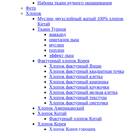
Наборы ткани ручного окрашивания
Фетр
Хлопок
Муслин двухслойный жатый 100% хлопок
Китай
Ткани Турция
жаккард
имитация льна
муслин
поплин
эффект льна
Фактурный хлопок Корея
Хлопок фактурный Виши
Хлопок фактурный квадратная точка
Хлопок фактурный клетка
Хлопок фактурный крапинка
Хлопок фактурный кружочки
Хлопок фактурный мелкая клетка
Хлопок фактурный текстура
Хлопок фактурный цветочки
Хлопок Американский
Хлопок Китай
Фактурный хлопок Китай
Хлопок Корея
Хлопок Корея горошек