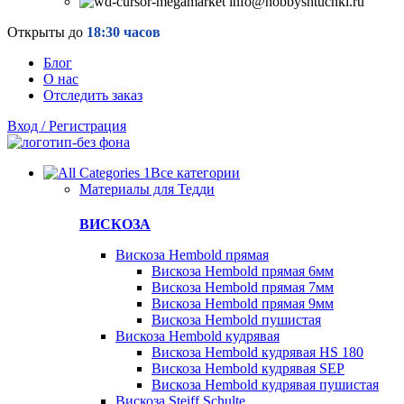
info@hobbyshtuchki.ru
Открыты до
18:30 часов
Блог
О нас
Отследить заказ
Вход / Регистрация
Все категории
Материалы для Тедди
ВИСКОЗА
Вискоза Hembold прямая
Вискоза Hembold прямая 6мм
Вискоза Hembold прямая 7мм
Вискоза Hembold прямая 9мм
Вискоза Hembold пушистая
Вискоза Hembold кудрявая
Вискоза Hembold кудрявая HS 180
Вискоза Hembold кудрявая SEP
Вискоза Hembold кудрявая пушистая
Вискоза Steiff Schulte