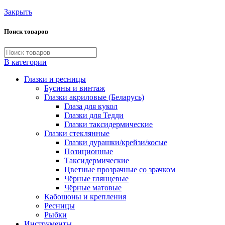
Закрыть
Поиск товаров
В категории
Глазки и ресницы
Бусины и винтаж
Глазки акриловые (Беларусь)
Глаза для кукол
Глазки для Тедди
Глазки таксидермические
Глазки стеклянные
Глазки дурашки/крейзи/косые
Позиционные
Таксидермические
Цветные прозрачные со зрачком
Чёрные глянцевые
Чёрные матовые
Кабошоны и крепления
Ресницы
Рыбки
Инструменты