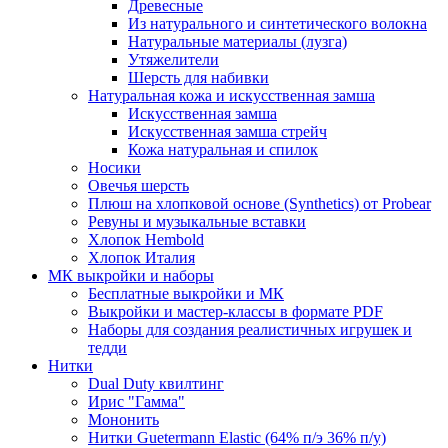
Древесные
Из натурального и синтетического волокна
Натуральные материалы (лузга)
Утяжелители
Шерсть для набивки
Натуральная кожа и искусственная замша
Искусственная замша
Искусственная замша стрейч
Кожа натуральная и спилок
Носики
Овечья шерсть
Плюш на хлопковой основе (Synthetics) от Probear
Ревуны и музыкальные вставки
Хлопок Hembold
Хлопок Италия
МК выкройки и наборы
Бесплатные выкройки и МК
Выкройки и мастер-классы в формате PDF
Наборы для создания реалистичных игрушек и
тедди
Нитки
Dual Duty квилтинг
Ирис "Гамма"
Мононить
Нитки Guetermann Elastic (64% п/э 36% п/у)