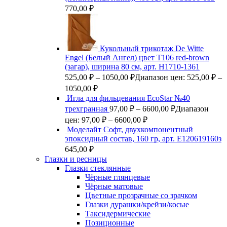
770,00
₽
Кукольный трикотаж De Witte
Engel (Белый Ангел) цвет Т106 red-brown
(загар), ширина 80 см, арт. Н1710-1361
525,00
₽
–
1050,00
₽
Диапазон цен: 525,00 ₽ –
1050,00 ₽
Игла для фильцевания EcoStar №40
трехгранная
97,00
₽
–
6600,00
₽
Диапазон
цен: 97,00 ₽ – 6600,00 ₽
Моделайт Софт, двухкомпонентный
эпоксидный состав, 160 гр, арт. Е120619160з
645,00
₽
Глазки и ресницы
Глазки стеклянные
Чёрные глянцевые
Чёрные матовые
Цветные прозрачные со зрачком
Глазки дурашки/крейзи/косые
Таксидермические
Позиционные