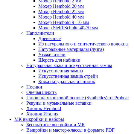
Мохер Hembold 2 мм
Мохер Hembold 20 мм
Мохер Hembold 25 мм
Мохер Hembold 40 мм
Мохер Hembold 9 -16 мм
Мохер Steiff Schulte 40-70 мм
Наполнители
Древесные
Из натурального и синтетического волокна
Натуральные материалы (лузга)
Утяжелители
Шерсть для набивки
Натуральная кожа и искусственная замша
Искусственная замша
Искусственная замша стрейч
Кожа натуральная и спилок
Носики
Овечья шерсть
Плюш на хлопковой основе (Synthetics) от Probear
Ревуны и музыкальные вставки
Хлопок Hembold
Хлопок Италия
МК выкройки и наборы
Бесплатные выкройки и МК
Выкройки и мастер-классы в формате PDF