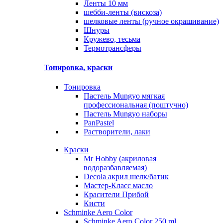
Ленты 10 мм
шебби-ленты (вискоза)
шелковые ленты (ручное окрашивание)
Шнуры
Кружево, тесьма
Термотрансферы
Тонировка, краски
Тонировка
Пастель Mungyo мягкая
профессиональная (поштучно)
Пастель Mungyo наборы
PanPastel
Растворители, лаки
Краски
Mr Hobby (акриловая
водоразбавляемая)
Decola акрил шелк/батик
Мастер-Класс масло
Красители Прибой
Кисти
Schminke Aero Color
Schminke Aero Color 250 ml