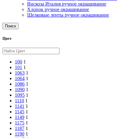
Вискоза Италия ручное окрашивание
Хлопок ручное окрашивание
Шелковые ленты ручное окрашивание
Поиск
Цвет
100
1
101
1
1063
1
1064
1
1086
1
1090
1
1095
1
1110
1
1141
1
1145
1
1149
1
1175
1
1187
1
1190
1