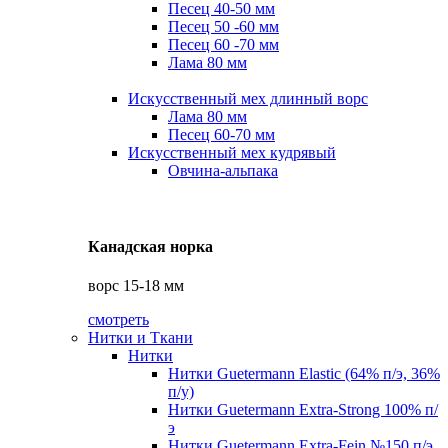
Песец 40-50 мм
Песец 50 -60 мм
Песец 60 -70 мм
Лама 80 мм
Искусственный мех длинный ворс
Лама 80 мм
Песец 60-70 мм
Искусственный мех кудрявый
Овчина-альпака
Канадская норка
ворс 15-18 мм
смотреть
Нитки и Ткани
Нитки
Нитки Guetermann Elastic (64% п/э, 36%
п/у)
Нитки Guetermann Extra-Strong 100% п/
э
Нитки Guetermann Extra-Fein №150 п/э