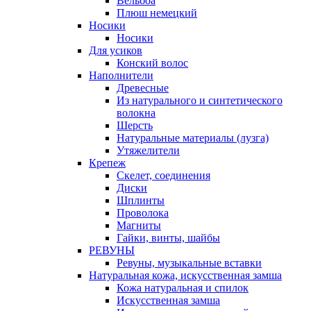
Вельбоа
Плюш немецкий
Носики
Носики
Для усиков
Конский волос
Наполнители
Древесные
Из натурального и синтетического
волокна
Шерсть
Натуральные материалы (лузга)
Утяжелители
Крепеж
Скелет, соединения
Диски
Шплинты
Проволока
Магниты
Гайки, винты, шайбы
РЕВУНЫ
Ревуны, музыкальные вставки
Натуральная кожа, искусственная замша
Кожа натуральная и спилок
Искусственная замша