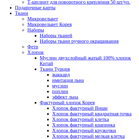
Т-шплинт для поворотного крепления 50 шт/уп.
Подарочные карты
Ткани
Микровельвет
Микровельвет Корея
Наборы
Наборы тканей
Наборы ткани ручного окрашивания
Фетр
Хлопок
Муслин двухслойный жатый 100% хлопок
Китай
Ткани Турция
жаккард
имитация льна
муслин
поплин
эффект льна
Фактурный хлопок Корея
Хлопок фактурный Виши
Хлопок фактурный квадратная точка
Хлопок фактурный клетка
Хлопок фактурный крапинка
Хлопок фактурный кружочки
Хлопок фактурный мелкая клетка