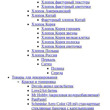
Хлопок фактурный текстура
Хлопок фактурный цветочки
Хлопок Американский
Хлопок Китай
Фактурный хлопок Китай
Хлопок Корея
Хлопок Корея горошек
Хлопок Корея звезды
Хлопок Корея мелкая клетка
Хлопок Корея полоска
Хлопок Корея цветочки
Хлопок Польша
Хлопок Россия
Перкаль
Ситец
Полина
Середа
Товары для декорирования
Краски и тонировка
Decola акрил шелк/батик
Love2Art батик
Mr Hobby (акриловая водоразбавляемая)
PanPastel
Schminke Aero Color (28 ml) стандартные
стеклянные баночки с капельницами