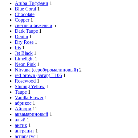
Aruba-Тиффани
1
Blue Coral
1
Chocolate
1
Copper
1
cветлый бежевый
5
Dark Taupe
1
Denim
1
Dry Rose
1
Iris
1
Jet Black
1
Limelight
1
Neon Pink
1
Nirvana (серобуромалиновый)
2
red-brown (загар) Т106
1
Rosewood
1
Shining Yellow
1
Taupe
1
Vanilla Flower
1
абрикос
1
Айвори
11
аквамариновый
1
алый
1
антик
1
антрацит
1
аспарагус
1