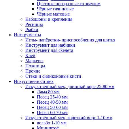
Цветные прозрачные со зрачком
Чёрные глянцевые
Чёрные матовые
Кабошоны и крепления
Ресницы
Рыбки
Инструменты
Иглы- напёрстки- приспособления для шитья
Инструмент для набивки
Инструмент для скелета
Клей
Маркеры
Ножницы
Прочие
Стеки и силиконовые кисти
Искусственный мех
Искусственный мех, длинный ворс 25-80 мм
Лама 80 мм
Песец 25-40 мм
Песец 40-50 мм
Песец 50-60 мм
Песец 60-70 мм
Искусственный мех, короткий ворс 1-10 мм
вельбо 1-10 мм
Миништоф