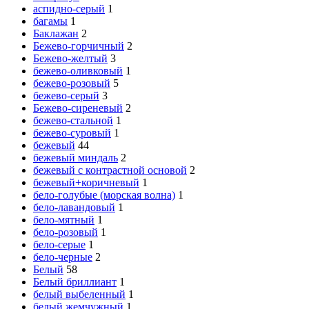
аспидно-серый
1
багамы
1
Баклажан
2
Бежево-горчичный
2
Бежево-желтый
3
бежево-оливковый
1
бежево-розовый
5
бежево-серый
3
Бежево-сиреневый
2
бежево-стальной
1
бежево-суровый
1
бежевый
44
бежевый миндаль
2
бежевый с контрастной основой
2
бежевый+коричневый
1
бело-голубые (морская волна)
1
бело-лавандовый
1
бело-мятный
1
бело-розовый
1
бело-серые
1
бело-черные
2
Белый
58
Белый бриллиант
1
белый выбеленный
1
белый жемчужный
1