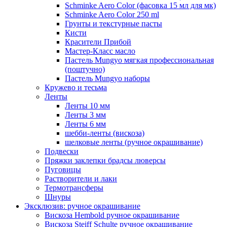
Schminke Aero Color (фасовка 15 мл для мк)
Schminke Aero Color 250 ml
Грунты и текстурные пасты
Кисти
Красители Прибой
Мастер-Класс масло
Пастель Mungyo мягкая профессиональная
(поштучно)
Пастель Mungyo наборы
Кружево и тесьма
Ленты
Ленты 10 мм
Ленты 3 мм
Ленты 6 мм
шебби-ленты (вискоза)
шелковые ленты (ручное окрашивание)
Подвески
Пряжки заклепки брадсы люверсы
Пуговицы
Растворители и лаки
Термотрансферы
Шнуры
Эксклюзив: ручное окрашивание
Вискоза Hembold ручное окрашивание
Вискоза Steiff Schulte ручное окрашивание