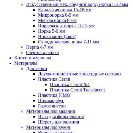
Искусственный мех, средний ворс, норка 5-22 мм
Канадская норка 15-18 мм
Микронорка 8-9 мм
Мягкая норка 8 мм
Норвежская норка 11-15 мм
Норка 5-6 мм
Норка минк (mink)
Скандинавская норка 7-11 мм
Нерпа 4-7 мм
Овчина-альпака
Книги и журналы
Материалы
Для лепки
Двухкомпонентные эпоксидные составы
Пластика Cernit
Пластика Cernit №1
Пластика Cernit Translucent
Пластика FIMO
Полиморфус
Размягчители
Материалы для валяния
Игла для фильцевания
Шерсть для валяния
Материалы для кукол
Волосы для кукол