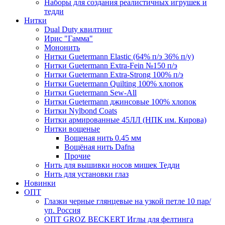
Наборы для создания реалистичных игрушек и
тедди
Нитки
Dual Duty квилтинг
Ирис "Гамма"
Мононить
Нитки Guetermann Elastic (64% п/э 36% п/у)
Нитки Guetermann Extra-Fein №150 п/э
Нитки Guetermann Extra-Strong 100% п/э
Нитки Guetermann Quilting 100% хлопок
Нитки Guetermann Sew-All
Нитки Guetermann джинсовые 100% хлопок
Нитки Nylbond Coats
Нитки армированные 45ЛЛ (НПК им. Кирова)
Нитки вощеные
Вощеная нить 0.45 мм
Вощёная нить Dafna
Прочие
Нить для вышивки носов мишек Тедди
Нить для установки глаз
Новинки
ОПТ
Глазки черные глянцевые на узкой петле 10 пар/
уп. Россия
ОПТ GROZ BECKERT Иглы для фелтинга