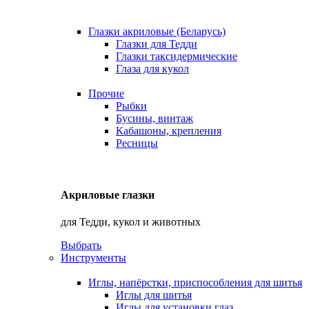
Глазки акриловые (Беларусь)
Глазки для Тедди
Глазки таксидермические
Глаза для кукол
Прочие
Рыбки
Бусины, винтаж
Кабашоны, крепления
Ресницы
Акриловые глазки
для Тедди, кукол и животных
Выбрать
Инструменты
Иглы, напёрстки, приспособления для шитья
Иглы для шитья
Иглы для установки глаз