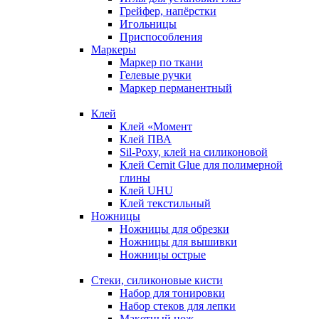
Грейфер, напёрстки
Игольницы
Приспособления
Маркеры
Маркер по ткани
Гелевые ручки
Маркер перманентный
Клей
Клей «Момент
Клей ПВА
Sil-Poxy, клей на силиконовой
Клей Cernit Glue для полимерной
глины
Клей UHU
Клей текстильный
Ножницы
Ножницы для обрезки
Ножницы для вышивки
Ножницы острые
Стеки, силиконовые кисти
Набор для тонировки
Набор стеков для лепки
Макетный нож,