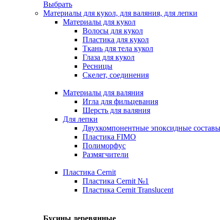
Выбрать
Материалы для кукол, для валяния, для лепки
Материалы для кукол
Волосы для кукол
Пластика для кукол
Ткань для тела кукол
Глаза для кукол
Ресницы
Скелет, соединения
Материалы для валяния
Игла для фильцевания
Шерсть для валяния
Для лепки
Двухкомпонентные эпоксидные состав
Пластика FIMO
Полиморфус
Размягчители
Пластика Cernit
Пластика Cernit №1
Пластика Cernit Translucent
Бусины деревянные