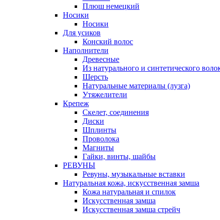
Плюш немецкий
Носики
Носики
Для усиков
Конский волос
Наполнители
Древесные
Из натурального и синтетического воло
Шерсть
Натуральные материалы (лузга)
Утяжелители
Крепеж
Скелет, соединения
Диски
Шплинты
Проволока
Магниты
Гайки, винты, шайбы
РЕВУНЫ
Ревуны, музыкальные вставки
Натуральная кожа, искусственная замша
Кожа натуральная и спилок
Искусственная замша
Искусственная замша стрейч