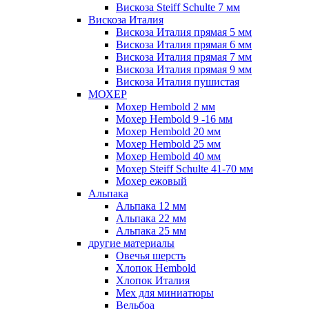
Вискоза Steiff Schulte 7 мм
Вискоза Италия
Вискоза Италия прямая 5 мм
Вискоза Италия прямая 6 мм
Вискоза Италия прямая 7 мм
Вискоза Италия прямая 9 мм
Вискоза Италия пушистая
МОХЕР
Мохер Hembold 2 мм
Мохер Hembold 9 -16 мм
Мохер Hembold 20 мм
Мохер Hembold 25 мм
Мохер Hembold 40 мм
Мохер Steiff Schulte 41-70 мм
Мохер ежовый
Альпака
Альпака 12 мм
Альпака 22 мм
Альпака 25 мм
другие материалы
Овечья шерсть
Хлопок Hembold
Хлопок Италия
Мех для миниатюры
Вельбоа