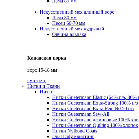
Лама 80 мм
Искусственный мех длинный ворс
Лама 80 мм
Песец 60-70 мм
Искусственный мех кудрявый
Овчина-альпака
Канадская норка
ворс 15-18 мм
смотреть
Нитки и Ткани
Нитки
Нитки Guetermann Elastic (64% п/э, 36% 
Нитки Guetermann Extra-Strong 100% п/э
Нитки Guetermann Extra-Fein №150 п/э
Нитки Guetermann Sew-All
Нитки Guetermann джинсовые 100% хло
Нитки Guetermann Quilting 100% хлопок
Нитки Nylbond Coats
Dual Duty квилтинг