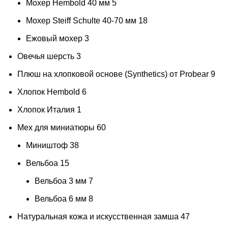
дымчато серо-зеленый
1
Мохер Hembold 40 мм
5
дымчатые
2
Мохер Steiff Schulte 40-70 мм
18
дымящиеся угли
1
Ежовый мохер
3
ёжик
3
Овечья шерсть
3
Естественный бежевый
1
Плюш на хлопковой основе (Synthetics) от Probear
9
Желтая охра
1
Хлопок Hembold
6
желто-зелёные
1
Хлопок Италия
1
Желто-зеленый
2
Мех для миниатюры
60
Миништоф
38
Вельбоа
15
Вельбоа 3 мм
7
Вельбоа 6 мм
8
Натуральная кожа и искусственная замша
47
желто-