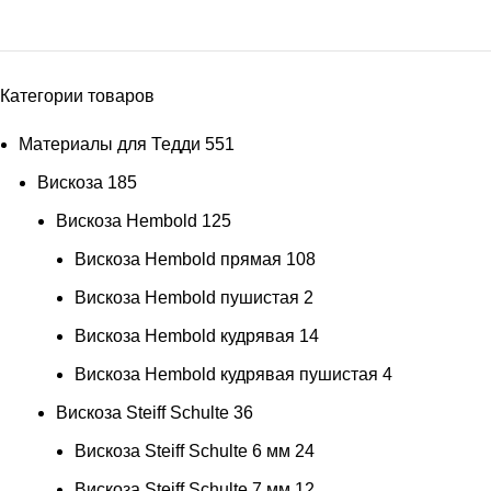
Категории товаров
Материалы для Тедди
551
голубые
Вискоза
185
Вискоза Hembold
125
Вискоза Hembold прямая
108
Вискоза Hembold пушистая
2
КК36
голубые КК36
1
Вискоза Hembold кудрявая
14
горный луг
1
Вискоза Hembold кудрявая пушистая
4
горошек
15
Вискоза Steiff Schulte
36
горчица
1
Вискоза Steiff Schulte 6 мм
24
Горчичный
2
Вискоза Steiff Schulte 7 мм
12