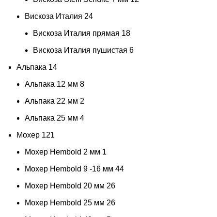
Горький шоколад
6
Вискоза Италия
24
гофре
1
Вискоза Италия прямая
18
графит
1
Вискоза Италия пушистая
6
грейпфрутовый
1
Альпака
14
гроза
1
Альпака 12 мм
8
грозовая туча
1
Альпака 22 мм
2
грушево-зеленый
1
Альпака 25 мм
4
Грушевый
2
Мохер
121
Двухцветный коричневый
2
Мохер Hembold 2 мм
1
джинсовый
1
Мохер Hembold 9 -16 мм
44
дижонская горчица
1
Мохер Hembold 20 мм
26
дымчато серо-голубой
1
Мохер Hembold 25 мм
26