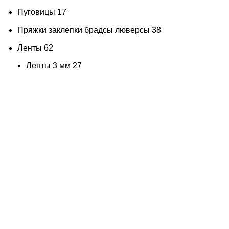
Пуговицы
17
кремовый
2
Пряжки заклепки брадсы люверсы
38
кроваво-красный 3 мл
1
Ленты
62
кружочки
1
Ленты 3 мм
27
кэмел
1
Ленты 6 мм
7
кэмел розовый
1
Ленты 10 мм
2
Лаванда
2
шебби-ленты (вискоза)
15
лазурно-бирюзовый
1
шелковые ленты (ручное окрашивание)
11
Лазурно-голубой
2
Шнуры
14
лазурно-зеленый
1
Кружево и тесьма
23
лаймовый
1
Термотрансферы
133
лесная фиалка
1
Растворители и лаки
11
лилово-сиреневый
2
Краски и тонировка
271