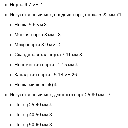
Нерпа 4-7 мм
7
зеленая бирюза
1
Искусственный мех, средний ворс, норка 5-22 мм
71
Зелёная горчица
1
Норка 5-6 мм
3
Зеленая груша
1
Мягкая норка 8 мм
18
зелено-синий
1
Микронорка 8-9 мм
12
зеленовато-бежевый
1
Скандинавская норка 7-11 мм
8
Зеленое яблоко
3
Норвежская норка 11-15 мм
4
зелёные
8
Канадская норка 15-18 мм
26
Зелёный
8
Норка минк (mink)
4
зеленый камуфляж
1
Искусственный мех, длинный ворс 25-80 мм
17
зеленый лайм
1
Песец 25-40 мм
4
зеленый трилистник
2
Песец 40-50 мм
3
зеленый чай
2
Песец 50-60 мм
3
зефирно-розовый
1