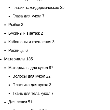
индиго
3
Глазки таксидермические
25
иней
1
Глаза для кукол
7
какао
4
Рыбки
3
какао с молоком
1
Бусины и винтаж
2
каменно-серый
1
Кабошоны и крепления
3
капучино
3
Ресницы
6
Карамель
2
Материалы
185
карамельно-абрикосовый
1
Материалы для кукол
87
карие
13
Волосы для кукол
22
квадратик
5
Пластика для кукол
3
квадратные точки
13
Ткань для тела кукол
7
Кварцевый песок
2
Для лепки
51
кирпичный
2