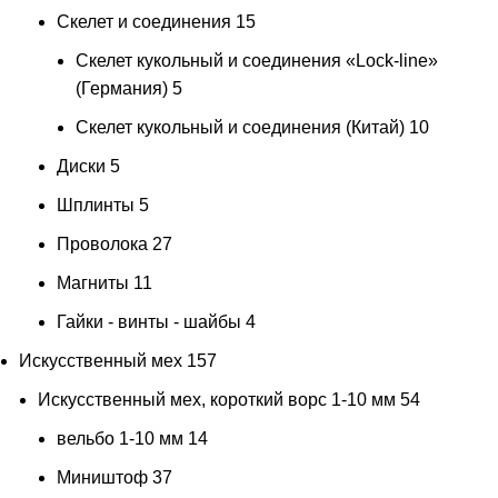
Скелет и соединения
15
Скелет кукольный и соединения «Lock-line»
(Германия)
5
желтые
желтые
1
Скелет кукольный и соединения (Китай)
10
Диски
5
Шплинты
5
Проволока
27
Магниты
11
Желтый
13
Гайки - винты - шайбы
4
желтый с голубым
1
Искусственный мех
157
жемчужно-персиковый
2
Искусственный мех, короткий ворс 1-10 мм
54
жемчужный
1
вельбо 1-10 мм
14
защитно- оливковый
1
Миништоф
37
защитный хаки
1