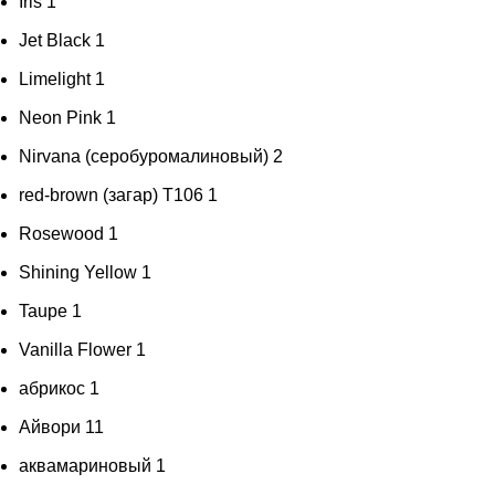
Iris
1
Jet Black
1
Limelight
1
Neon Pink
1
Nirvana (серобуромалиновый)
2
red-brown (загар) Т106
1
Rosewood
1
Shining Yellow
1
Taupe
1
Vanilla Flower
1
абрикос
1
Айвори
11
аквамариновый
1