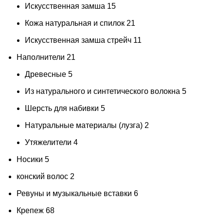
Искусственная замша
15
Кожа натуральная и спилок
21
Искусственная замша стрейч
11
Наполнители
21
карие
Древесные
желто-карие
5
2
желто-коричневый
Из натурального и синтетического волокна
2
5
желтовато коричневый с рыжевато-коричневой основой
Шерсть для набивки
5
2
Натуральные материалы (лузга)
2
желтовато-коричневый
2
Утяжелители
4
желтовато-коричневый с персиковым оттенком
1
Носики
5
Желтовато-рыжий
2
конский волос
2
желтовато-серый
1
Ревуны и музыкальные вставки
6
Крепеж
68