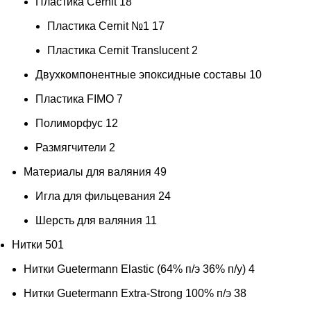
Пластика Cernit
18
клевер
1
Пластика Cernit №1
17
клетка
8
Пластика Cernit Translucent
2
клетка Виши
3
Двухкомпонентные эпоксидные составы
10
кобальт
1
Пластика FIMO
7
коньячно-коричневый
1
Полиморфус
12
коралл
2
Размягчители
2
Коралловый
2
Материалы для валяния
49
корица
4
Игла для фильцевания
24
коричневая горчица
1
Шерсть для валяния
11
коричнево-кирпичный
1
Нитки
501
Коричнево-рыжий
3
Нитки Guetermann Elastic (64% п/э 36% п/у)
4
коричнево-терракотовый
1
Нитки Guetermann Extra-Strong 100% п/э
38
Коричневый
59