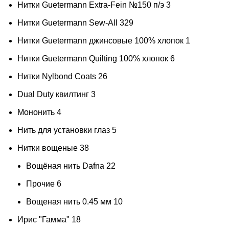
Нитки Guetermann Extra-Fein №150 п/э
3
коричневый (умбра жженая)
1
Нитки Guetermann Sew-All
329
коричневый 3 мл
1
Нитки Guetermann джинсовые 100% хлопок
1
Коричневый светлый
2
Нитки Guetermann Quilting 100% хлопок
6
Королевский синий
1
Нитки Nylbond Coats
26
кофейно-бежевый
1
Dual Duty квилтинг
3
кофейный
1
Мононить
4
крапинка
18
Нить для установки глаз
5
Краплак
2
Нитки вощеные
38
красная слива
1
Вощёная нить Dafna
22
Красно-буро-коричневый
1
Прочие
6
красно-коричневый
1
Вощеная нить 0.45 мм
10
красно-лососевый
1
Ирис "Гамма"
18
красно-малиновый
1