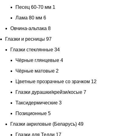
Песец 60-70 мм
1
золотая дымка
1
Лама 80 мм
6
золотистая охра
4
Овчина-альпака
8
золотисто бежево-розовый
1
Глазки и ресницы
97
Золотисто-каштановый
2
Глазки стеклянные
34
золотисто-коричневый
1
Чёрные глянцевые
4
золотисто-оливковый
2
Чёрные матовые
2
золотисто-персиковый
1
Цветные прозрачные со зрачком
12
золотистый коричневый
10
Глазки дурашки/крейзи/косые
7
Золото
20
Таксидермические
3
Золотой
2
Позиционные
5
изумрудно-зеленый
2
Глазки акриловые (Беларусь)
49
Изумрудный
2
Глазки для Тедди
17