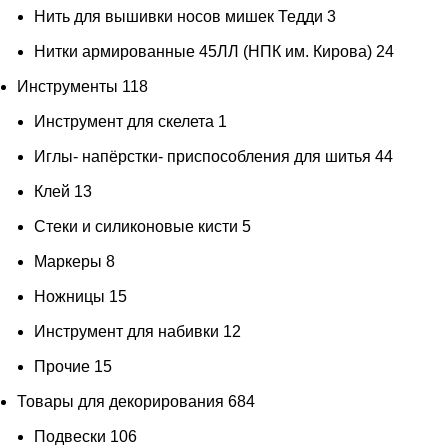
Нить для вышивки носов мишек Тедди
3
красно-терракотовый
1
Нитки армированные 45ЛЛ (НПК им. Кирова)
24
красно-фиолетовый
1
Инструменты
118
краснобуро-оранжевый
1
Инструмент для скелета
1
красное дерево
1
Иглы- напёрстки- приспособления для шитья
44
Красный
9
Клей
13
красный блестящий
1
Стеки и силиконовые кисти
5
красный коралл
1
Маркеры
8
красный простой
1
Ножницы
15
крем
4
Инструмент для набивки
12
крем-брюле
2
Прочие
15
Кремово-бежевый
3
Товары для декорирования
684
кремово-белый
3
Подвески
106
Кремово-желтый
2