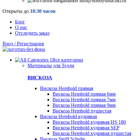
info@hobbyshtuchki.ru
Открыты до
18:30 часов
Блог
О нас
Отследить заказ
Вход / Регистрация
Все категории
Материалы для Тедди
ВИСКОЗА
Вискоза Hembold прямая
Вискоза Hembold прямая 6мм
Вискоза Hembold прямая 7мм
Вискоза Hembold прямая 9мм
Вискоза Hembold пушистая
Вискоза Hembold кудрявая
Вискоза Hembold кудрявая HS 180
Вискоза Hembold кудрявая SEP
Вискоза Hembold кудрявая пушистая
Вискоза Steiff Schulte