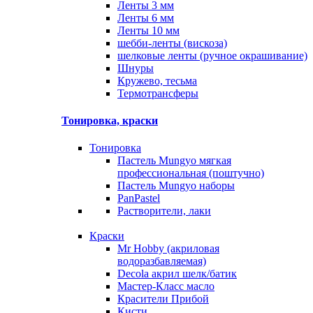
Ленты 3 мм
Ленты 6 мм
Ленты 10 мм
шебби-ленты (вискоза)
шелковые ленты (ручное окрашивание)
Шнуры
Кружево, тесьма
Термотрансферы
Тонировка, краски
Тонировка
Пастель Mungyo мягкая
профессиональная (поштучно)
Пастель Mungyo наборы
PanPastel
Растворители, лаки
Краски
Mr Hobby (акриловая
водоразбавляемая)
Decola акрил шелк/батик
Мастер-Класс масло
Красители Прибой
Кисти