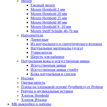
Мохер
Ежовый мохер
Мохер Hembold 2 мм
Мохер Hembold 20 мм
Мохер Hembold 25 мм
Мохер Hembold 40 мм
Мохер Hembold 9 -16 мм
Мохер Steiff Schulte 40-70 мм
Наполнители
Древесные
Из натурального и синтетического волокна
Натуральные материалы (лузга)
Утяжелители
Шерсть для набивки
Натуральная кожа и искусственная замша
Искусственная замша
Искусственная замша стрейч
Кожа натуральная и спилок
Носики
Овечья шерсть
Плюш на хлопковой основе (Synthetics) от Probear
Ревуны и музыкальные вставки
Хлопок Hembold
Хлопок Италия
МК выкройки и наборы