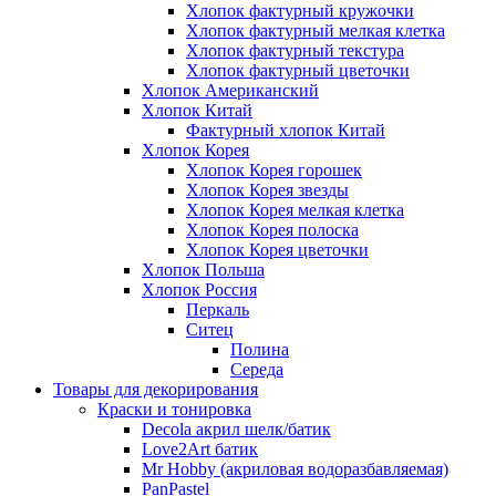
Хлопок фактурный кружочки
Хлопок фактурный мелкая клетка
Хлопок фактурный текстура
Хлопок фактурный цветочки
Хлопок Американский
Хлопок Китай
Фактурный хлопок Китай
Хлопок Корея
Хлопок Корея горошек
Хлопок Корея звезды
Хлопок Корея мелкая клетка
Хлопок Корея полоска
Хлопок Корея цветочки
Хлопок Польша
Хлопок Россия
Перкаль
Ситец
Полина
Середа
Товары для декорирования
Краски и тонировка
Decola акрил шелк/батик
Love2Art батик
Mr Hobby (акриловая водоразбавляемая)
PanPastel