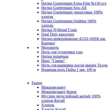
Нитки Guetermann Extra-Fein №150 п/э
Нитки Guetermann Sew-All
Нитки Guetermann джинсовые 100%
хлопок
Нитки Guetermann Quilting 100%
хлопок
Нитки Nylbond Coats
Dual Duty квилтинг
Нитки армированные 45ЛЛ (НПК им.
Кирова)
Мононить
Нить для установки глаз
Нитки вощеные
Ирис "Гамма"
Нить для вышивки носов мишек Тедди
Вощеная нить Dafna 1 мм, 100 м
Ткани
Микровельвет
Микровельвет Корея
Муслин двухслойный жатый 100%
хлопок Китай
Хлопок
Хлопок Китай