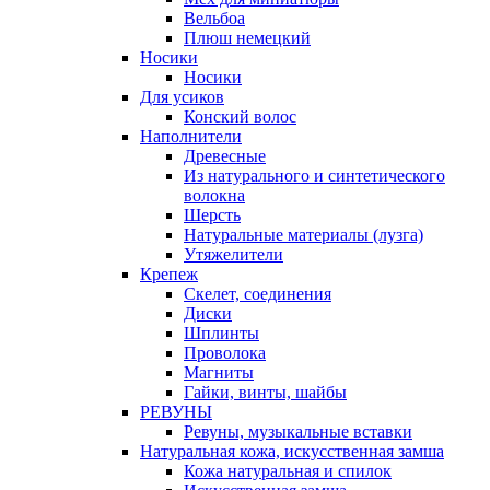
Вельбоа
Плюш немецкий
Носики
Носики
Для усиков
Конский волос
Наполнители
Древесные
Из натурального и синтетического
волокна
Шерсть
Натуральные материалы (лузга)
Утяжелители
Крепеж
Скелет, соединения
Диски
Шплинты
Проволока
Магниты
Гайки, винты, шайбы
РЕВУНЫ
Ревуны, музыкальные вставки
Натуральная кожа, искусственная замша
Кожа натуральная и спилок