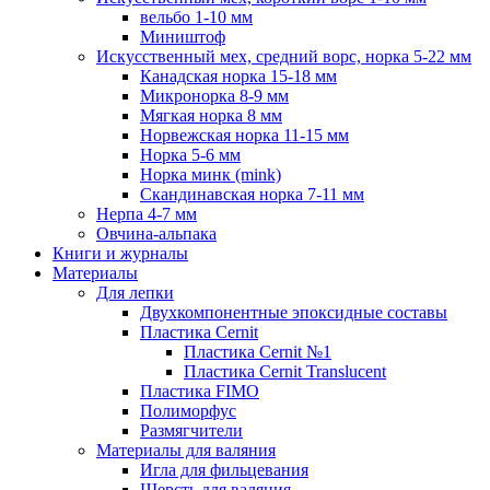
вельбо 1-10 мм
Миништоф
Искусственный мех, средний ворс, норка 5-22 мм
Канадская норка 15-18 мм
Микронорка 8-9 мм
Мягкая норка 8 мм
Норвежская норка 11-15 мм
Норка 5-6 мм
Норка минк (mink)
Скандинавская норка 7-11 мм
Нерпа 4-7 мм
Овчина-альпака
Книги и журналы
Материалы
Для лепки
Двухкомпонентные эпоксидные составы
Пластика Cernit
Пластика Cernit №1
Пластика Cernit Translucent
Пластика FIMO
Полиморфус
Размягчители
Материалы для валяния
Игла для фильцевания
Шерсть для валяния