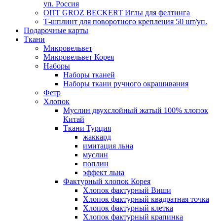
уп. Россия
ОПТ GROZ BECKERT Иглы для фелтинга
Т-шплинт для поворотного крепления 50 шт/уп.
Подарочные карты
Ткани
Микровельвет
Микровельвет Корея
Наборы
Наборы тканей
Наборы ткани ручного окрашивания
Фетр
Хлопок
Муслин двухслойный жатый 100% хлопок
Китай
Ткани Турция
жаккард
имитация льна
муслин
поплин
эффект льна
Фактурный хлопок Корея
Хлопок фактурный Виши
Хлопок фактурный квадратная точка
Хлопок фактурный клетка
Хлопок фактурный крапинка