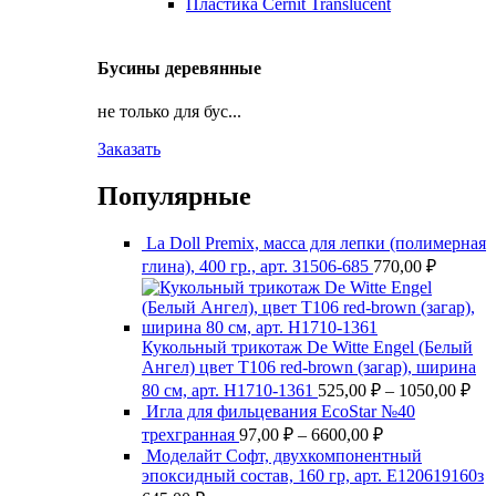
Пластика Cernit Translucent
Бусины деревянные
не только для бус...
Заказать
Популярные
La Doll Premix, масса для лепки (полимерная
глина), 400 гр., арт. З1506-685
770,00
₽
Кукольный трикотаж De Witte Engel (Белый
Ангел) цвет Т106 red-brown (загар), ширина
Ди
80 см, арт. Н1710-1361
525,00
₽
–
1050,00
₽
цен
Игла для фильцевания EcoStar №40
525
Диапазон
трехгранная
97,00
₽
–
6600,00
₽
цен:
–
Моделайт Софт, двухкомпонентный
97,00 ₽
105
эпоксидный состав, 160 гр, арт. Е120619160з
–