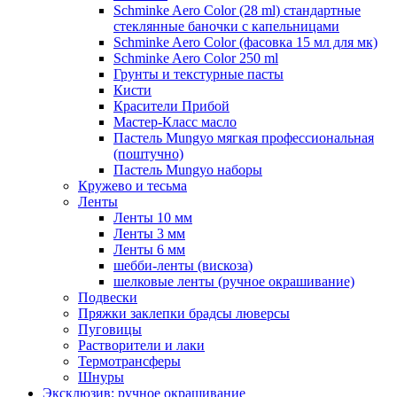
Schminke Aero Color (28 ml) стандартные
стеклянные баночки с капельницами
Schminke Aero Color (фасовка 15 мл для мк)
Schminke Aero Color 250 ml
Грунты и текстурные пасты
Кисти
Красители Прибой
Мастер-Класс масло
Пастель Mungyo мягкая профессиональная
(поштучно)
Пастель Mungyo наборы
Кружево и тесьма
Ленты
Ленты 10 мм
Ленты 3 мм
Ленты 6 мм
шебби-ленты (вискоза)
шелковые ленты (ручное окрашивание)
Подвески
Пряжки заклепки брадсы люверсы
Пуговицы
Растворители и лаки
Термотрансферы
Шнуры
Эксклюзив: ручное окрашивание