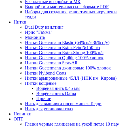
Бесплатные выкройки и МК
Выкройки и мастер-классы в формате PDF
Наборы для создания реалистичных игрушек и
тедди
Нитки
Dual Duty квилтинг
Ирис "Гамма"
Мононить
Нитки Guetermann Elastic (64% п/э 36% п/у)
Нитки Guetermann Extra-Fein №150 п/э
Нитки Guetermann Extra-Strong 100% п/э
Нитки Guetermann Quilting 100% хлопок
Нитки Guetermann Sew-All
Нитки Guetermann джинсовые 100% хлопок
Нитки Nylbond Coats
Нитки армированные 45ЛЛ (НПК им. Кирова)
Нитки вощеные
Вощеная нить 0.45 мм
Вощёная нить Dafna
Прочие
Нить для вышивки носов мишек Тедди
Нить для установки глаз
Новинки
ОПТ
Глазки черные глянцевые на узкой петле 10 пар/