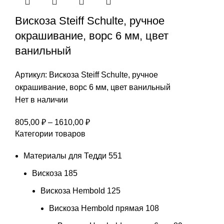
–
Вискоза Steiff Schulte, ручное
1610,00 ₽
окрашивание, ворс 6 мм, цвет
ванильный
Артикул:
Вискоза Steiff Schulte, ручное
окрашивание, ворс 6 мм, цвет ванильный
Нет в наличии
Диапазон
805,00
₽
–
1610,00
₽
Категории товаров
цен:
805,00 ₽
Материалы для Тедди
551
–
1610,00 ₽
Вискоза
185
Вискоза Hembold
125
Вискоза Hembold прямая
108