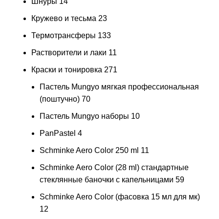
Шнуры
14
Кружево и тесьма
23
Термотрансферы
133
Растворители и лаки
11
Краски и тонировка
271
Пастель Mungyo мягкая профессиональная
(поштучно)
70
Пастель Mungyo наборы
10
PanPastel
4
Schminke Aero Color 250 ml
11
Schminke Aero Color (28 ml) стандартные
стеклянные баночки с капельницами
59
Schminke Aero Color (фасовка 15 мл для мк)
12