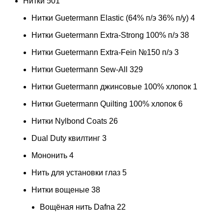
Нитки
501
Нитки Guetermann Elastic (64% п/э 36% п/у)
4
Нитки Guetermann Extra-Strong 100% п/э
38
Нитки Guetermann Extra-Fein №150 п/э
3
Нитки Guetermann Sew-All
329
Нитки Guetermann джинсовые 100% хлопок
1
Нитки Guetermann Quilting 100% хлопок
6
Нитки Nylbond Coats
26
Dual Duty квилтинг
3
Мононить
4
Нить для установки глаз
5
Нитки вощеные
38
Вощёная нить Dafna
22