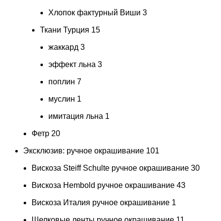
Хлопок фактурный Виши
3
Ткани Турция
15
жаккард
3
эффект льна
3
поплин
7
муслин
1
имитация льна
1
Фетр
20
Эксклюзив: ручное окрашивание
101
Вискоза Steiff Schulte ручное окрашивание
30
Вискоза Hembold ручное окрашивание
43
Вискоза Италия ручное окрашивание
1
Шелковые ленты ручное окрашивание
11