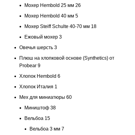
Мохер Hembold 25 мм
26
Мохер Hembold 40 мм
5
Мохер Steiff Schulte 40-70 мм
18
Ежовый мохер
3
Овечья шерсть
3
Плюш на хлопковой основе (Synthetics) от
Probear
9
Хлопок Hembold
6
Хлопок Италия
1
Мех для миниатюры
60
Миништоф
38
Вельбоа
15
Вельбоа 3 мм
7