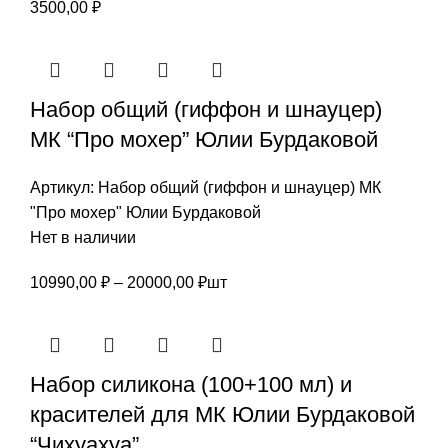
3500,00
₽
Набор общий (гиффон и шнауцер)
МК “Про мохер” Юлии Бурдаковой
Артикул:
Набор общий (гиффон и шнауцер) МК
"Про мохер" Юлии Бурдаковой
Нет в наличии
Диапазон
10990,00
₽
–
20000,00
₽
шт
цен:
10990,00 ₽
–
Набор силикона (100+100 мл) и
20000,00 ₽
красителей для МК Юлии Бурдаковой
“Чихуахуа”