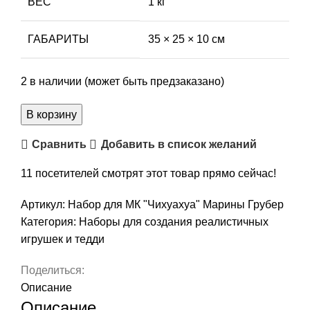
ВЕС
1 кг
ГАБАРИТЫ
35 × 25 × 10 см
2 в наличии (может быть предзаказано)
Количество
В корзину
товара
Сравнить
Добавить в список желаний
Набор
для
11
посетителей смотрят этот товар прямо сейчас!
МК
"Чихуахуа"
Артикул:
Набор для МК "Чихуахуа" Марины Грубер
Марины
Категория:
Наборы для создания реалистичных
Грубер
игрушек и тедди
Поделиться:
Описание
Описание