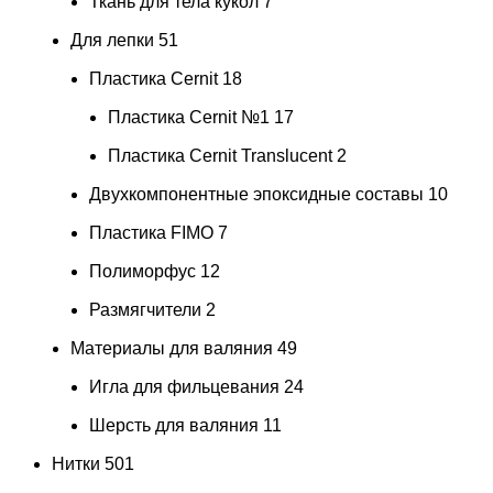
Ткань для тела кукол
7
Для лепки
51
Пластика Cernit
18
Пластика Cernit №1
17
Пластика Cernit Translucent
2
Двухкомпонентные эпоксидные составы
10
Пластика FIMO
7
Полиморфус
12
Размягчители
2
Материалы для валяния
49
Игла для фильцевания
24
Шерсть для валяния
11
Нитки
501