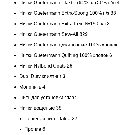
Нитки Guetermann Elastic (64% п/э 36% п/у)
4
Нитки Guetermann Extra-Strong 100% п/э
38
Нитки Guetermann Extra-Fein №150 п/э
3
Нитки Guetermann Sew-All
329
Нитки Guetermann джинсовые 100% хлопок
1
Нитки Guetermann Quilting 100% хлопок
6
Нитки Nylbond Coats
26
Dual Duty квилтинг
3
Мононить
4
Нить для установки глаз
5
Нитки вощеные
38
Вощёная нить Dafna
22
Прочие
6