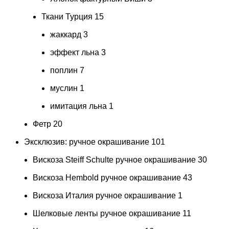
Ткани Турция
15
жаккард
3
эффект льна
3
поплин
7
муслин
1
имитация льна
1
Фетр
20
Эксклюзив: ручное окрашивание
101
Вискоза Steiff Schulte ручное окрашивание
30
Вискоза Hembold ручное окрашивание
43
Вискоза Италия ручное окрашивание
1
Шелковые ленты ручное окрашивание
11