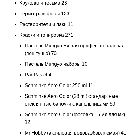
Кружево и тесьма
23
Термотрансферы
133
Растворители и лаки
11
Краски и тонировка
271
Пастель Mungyo мягкая профессиональная
(поштучно)
70
Пастель Mungyo наборы
10
PanPastel
4
Schminke Aero Color 250 ml
11
Schminke Aero Color (28 ml) стандартные
стеклянные баночки с капельницами
59
Schminke Aero Color (фасовка 15 мл для мк)
12
Mr Hobby (акриловая водоразбавляемая)
41