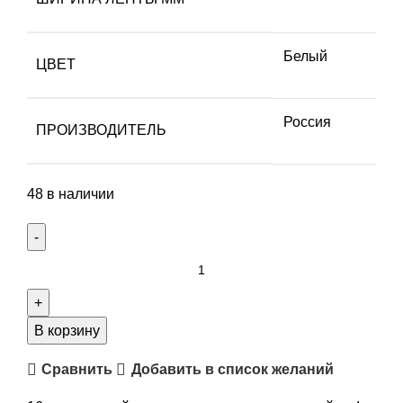
Белый
ЦВЕТ
Россия
ПРОИЗВОДИТЕЛЬ
48 в наличии
Количество
товара
Кружево
х/
В корзину
б,
Сравнить
Добавить в список желаний
цвет
белый,