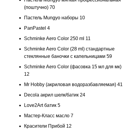
(поштучно)
70
Пастель Mungyo наборы
10
PanPastel
4
Schminke Aero Color 250 ml
11
Schminke Aero Color (28 ml) стандартные
стеклянные баночки с капельницами
59
Schminke Aero Color (фасовка 15 мл для мк)
12
Mr Hobby (акриловая водоразбавляемая)
41
Decola акрил шелк/батик
24
Love2Art батик
5
Мастер-Класс масло
7
Красители Прибой
12