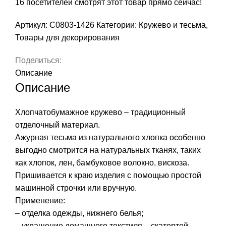
16
посетителей смотрят этот товар прямо сейчас!
ширина
10
Артикул:
С0803-1426
Категории:
Кружево и тесьма
,
мм,
Товары для декорирования
арт.
С0803-
Поделиться:
1426
Описание
Описание
Хлопчатобумажное кружево – традиционный
отделочный материал.
Ажурная тесьма из натурального хлопка особенно
выгодно смотрится на натуральных тканях, таких
как хлопок, лен, бамбуковое волокно, вискоза.
Пришивается к краю изделия с помощью простой
машинной строчки или вручную.
Применение:
– отделка одежды, нижнего белья;
– украшение домашнего текстиля – скатертей,