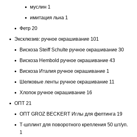
муслин
1
имитация льна
1
Фетр
20
Эксклюзив: ручное окрашивание
101
Вискоза Steiff Schulte ручное окрашивание
30
Вискоза Hembold ручное окрашивание
43
Вискоза Италия ручное окрашивание
1
Шелковые ленты ручное окрашивание
11
Хлопок ручное окрашивание
16
ОПТ
21
ОПТ GROZ BECKERT Иглы для фелтинга
19
Т-шплинт для поворотного крепления 50 шт/уп.
1