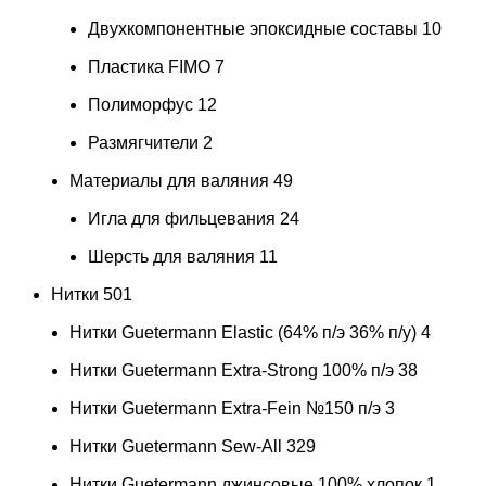
Двухкомпонентные эпоксидные составы
10
Пластика FIMO
7
Полиморфус
12
Размягчители
2
Материалы для валяния
49
Игла для фильцевания
24
Шерсть для валяния
11
Нитки
501
Нитки Guetermann Elastic (64% п/э 36% п/у)
4
Нитки Guetermann Extra-Strong 100% п/э
38
Нитки Guetermann Extra-Fein №150 п/э
3
Нитки Guetermann Sew-All
329
Нитки Guetermann джинсовые 100% хлопок
1