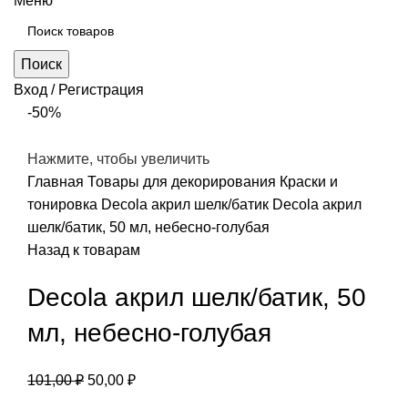
Меню
Поиск
Вход / Регистрация
-50%
Нажмите, чтобы увеличить
Главная
Товары для декорирования
Краски и
тонировка
Decola акрил шелк/батик
Decola акрил
шелк/батик, 50 мл, небесно-голубая
Назад к товарам
Decola акрил шелк/батик, 50
мл, небесно-голубая
Первоначальная
Текущая
101,00
₽
50,00
₽
цена
цена: