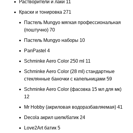
Растворители и лаки
11
Краски и тонировка
271
Пастель Mungyo мягкая профессиональная
(поштучно)
70
Пастель Mungyo наборы
10
PanPastel
4
Schminke Aero Color 250 ml
11
Schminke Aero Color (28 ml) стандартные
стеклянные баночки с капельницами
59
Schminke Aero Color (фасовка 15 мл для мк)
12
Mr Hobby (акриловая водоразбавляемая)
41
Decola акрил шелк/батик
24
Love2Art батик
5