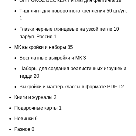
ОПТ GROZ BECKERT Иглы для фелтинга
19
Т-шплинт для поворотного крепления 50 шт/уп.
1
Глазки черные глянцевые на узкой петле 10
пар/уп. Россия
1
МК выкройки и наборы
35
Бесплатные выкройки и МК
3
Наборы для создания реалистичных игрушек и
тедди
20
Выкройки и мастер-классы в формате PDF
12
Книги и журналы
2
Подарочные карты
1
Новинки
6
Разное
0