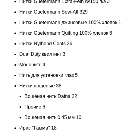
Нитки Guetermann Extra-Fein №150 п/э
3
Нитки Guetermann Sew-All
329
Нитки Guetermann джинсовые 100% хлопок
1
Нитки Guetermann Quilting 100% хлопок
6
Нитки Nylbond Coats
26
Dual Duty квилтинг
3
Мононить
4
Нить для установки глаз
5
Нитки вощеные
38
Вощёная нить Dafna
22
Прочие
6
Вощеная нить 0.45 мм
10
Ирис "Гамма"
18