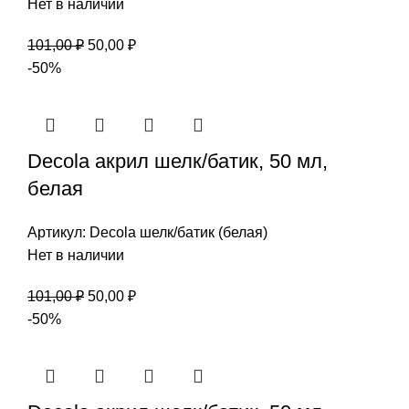
Нет в наличии
Первоначальная
Текущая
101,00
₽
50,00
₽
цена
цена:
-50%
составляла
50,00 ₽.
101,00 ₽.
Decola акрил шелк/батик, 50 мл,
белая
Артикул:
Decola шелк/батик (белая)
Нет в наличии
Первоначальная
Текущая
101,00
₽
50,00
₽
цена
цена:
-50%
составляла
50,00 ₽.
101,00 ₽.