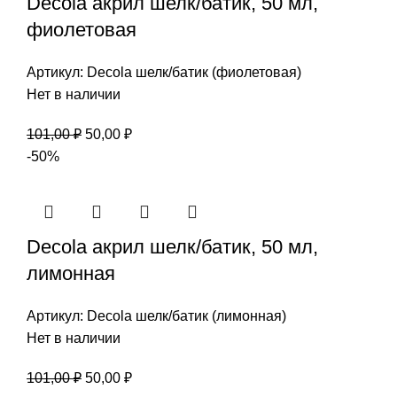
Decola акрил шелк/батик, 50 мл,
фиолетовая
Артикул:
Decola шелк/батик (фиолетовая)
Нет в наличии
Первоначальная
Текущая
101,00
₽
50,00
₽
цена
цена:
-50%
составляла
50,00 ₽.
101,00 ₽.
Decola акрил шелк/батик, 50 мл,
лимонная
Артикул:
Decola шелк/батик (лимонная)
Нет в наличии
Первоначальная
Текущая
101,00
₽
50,00
₽