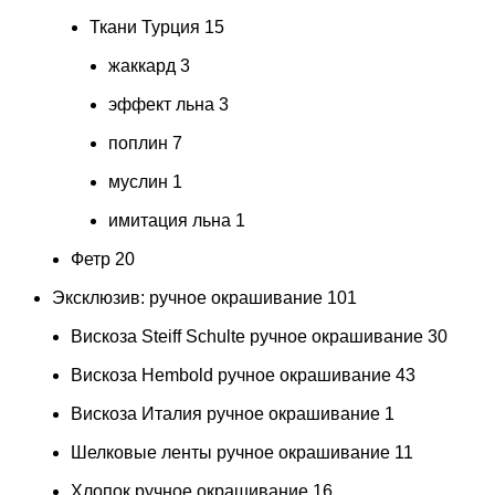
Ткани Турция
15
жаккард
3
эффект льна
3
поплин
7
муслин
1
имитация льна
1
Фетр
20
Эксклюзив: ручное окрашивание
101
Вискоза Steiff Schulte ручное окрашивание
30
Вискоза Hembold ручное окрашивание
43
Вискоза Италия ручное окрашивание
1
Шелковые ленты ручное окрашивание
11
Хлопок ручное окрашивание
16