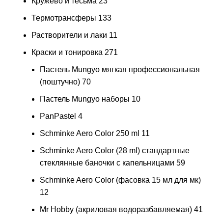
Кружево и тесьма
23
Термотрансферы
133
Растворители и лаки
11
Краски и тонировка
271
Пастель Mungyo мягкая профессиональная
(поштучно)
70
Пастель Mungyo наборы
10
PanPastel
4
Schminke Aero Color 250 ml
11
Schminke Aero Color (28 ml) стандартные
стеклянные баночки с капельницами
59
Schminke Aero Color (фасовка 15 мл для мк)
12
Mr Hobby (акриловая водоразбавляемая)
41