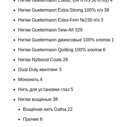
Нитки Guetermann Elastic (64% п/э 36% п/у)
4
Нитки Guetermann Extra-Strong 100% п/э
38
Нитки Guetermann Extra-Fein №150 п/э
3
Нитки Guetermann Sew-All
329
Нитки Guetermann джинсовые 100% хлопок
1
Нитки Guetermann Quilting 100% хлопок
6
Нитки Nylbond Coats
26
Dual Duty квилтинг
3
Мононить
4
Нить для установки глаз
5
Нитки вощеные
38
Вощёная нить Dafna
22
Прочие
6