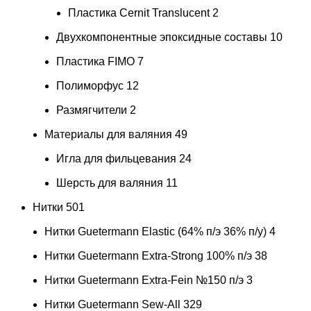
Пластика Cernit Translucent
2
Двухкомпонентные эпоксидные составы
10
Пластика FIMO
7
Полиморфус
12
Размягчители
2
Материалы для валяния
49
Игла для фильцевания
24
Шерсть для валяния
11
Нитки
501
Нитки Guetermann Elastic (64% п/э 36% п/у)
4
Нитки Guetermann Extra-Strong 100% п/э
38
Нитки Guetermann Extra-Fein №150 п/э
3
Нитки Guetermann Sew-All
329