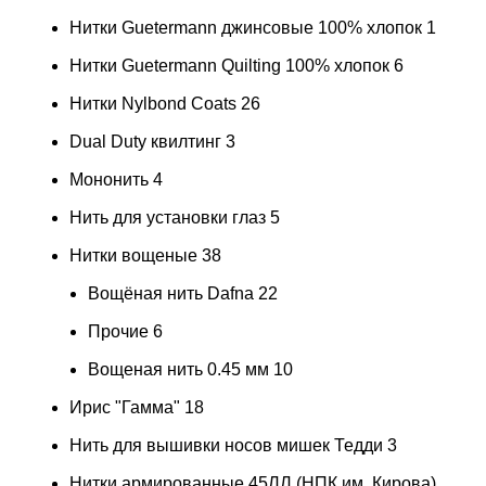
Нитки Guetermann джинсовые 100% хлопок
1
Нитки Guetermann Quilting 100% хлопок
6
Нитки Nylbond Coats
26
Dual Duty квилтинг
3
Мононить
4
Нить для установки глаз
5
Нитки вощеные
38
Вощёная нить Dafna
22
Прочие
6
Вощеная нить 0.45 мм
10
Ирис "Гамма"
18
Нить для вышивки носов мишек Тедди
3
Нитки армированные 45ЛЛ (НПК им. Кирова)