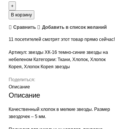
Хлопок,
цвет
В корзину
темно-
Сравнить
Добавить в список желаний
синие
звезды
11
посетителей смотрят этот товар прямо сейчас!
на
небеленом,
Артикул:
звезды ХК-16 темно-синие звезды на
50х35
небеленом
Категории:
Ткани
,
Хлопок
,
Хлопок
см,
Корея
,
Хлопок Корея звезды
Корея,
арт.
Поделиться:
ХК-16
Описание
Описание
Качественный хлопок в мелкие звезды. Размер
звездочек – 5 мм.