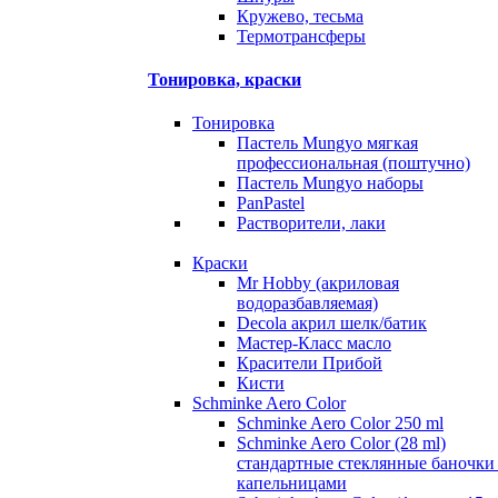
Кружево, тесьма
Термотрансферы
Тонировка, краски
Тонировка
Пастель Mungyo мягкая
профессиональная (поштучно)
Пастель Mungyo наборы
PanPastel
Растворители, лаки
Краски
Mr Hobby (акриловая
водоразбавляемая)
Decola акрил шелк/батик
Мастер-Класс масло
Красители Прибой
Кисти
Schminke Aero Color
Schminke Aero Color 250 ml
Schminke Aero Color (28 ml)
стандартные стеклянные баночки
капельницами