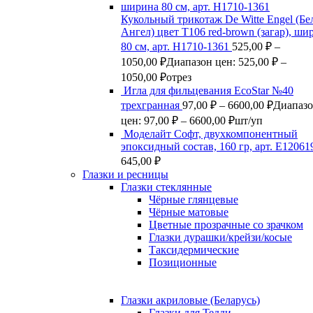
Кукольный трикотаж De Witte Engel (Б
Ангел) цвет Т106 red-brown (загар), ши
80 см, арт. Н1710-1361
525,00
₽
–
1050,00
₽
Диапазон цен: 525,00 ₽ –
1050,00 ₽
отрез
Игла для фильцевания EcoStar №40
трехгранная
97,00
₽
–
6600,00
₽
Диапаз
цен: 97,00 ₽ – 6600,00 ₽
шт/уп
Моделайт Софт, двухкомпонентный
эпоксидный состав, 160 гр, арт. Е12061
645,00
₽
Глазки и ресницы
Глазки стеклянные
Чёрные глянцевые
Чёрные матовые
Цветные прозрачные со зрачком
Глазки дурашки/крейзи/косые
Таксидермические
Позиционные
Глазки акриловые (Беларусь)
Глазки для Тедди