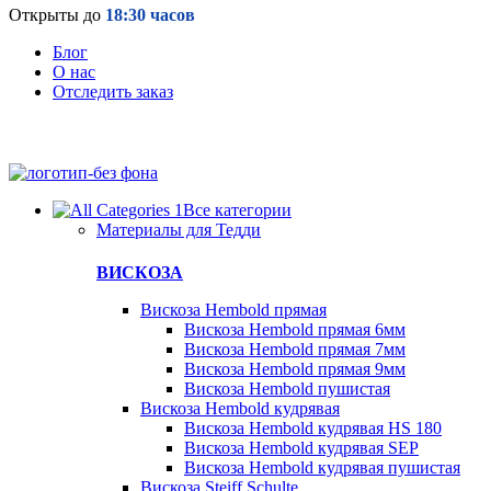
Открыты до
18:30 часов
Блог
О нас
Отследить заказ
Все категории
Материалы для Тедди
ВИСКОЗА
Вискоза Hembold прямая
Вискоза Hembold прямая 6мм
Вискоза Hembold прямая 7мм
Вискоза Hembold прямая 9мм
Вискоза Hembold пушистая
Вискоза Hembold кудрявая
Вискоза Hembold кудрявая HS 180
Вискоза Hembold кудрявая SEP
Вискоза Hembold кудрявая пушистая
Вискоза Steiff Schulte