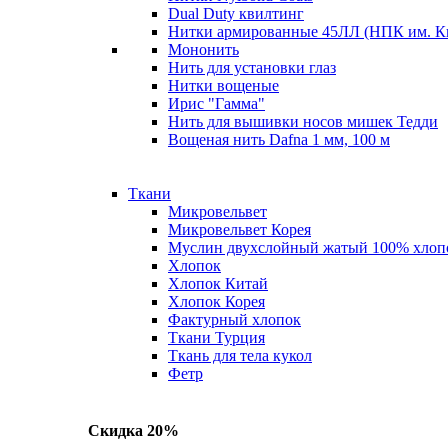
Dual Duty квилтинг
Нитки армированные 45ЛЛ (НПК им. К
Мононить
Нить для установки глаз
Нитки вощеные
Ирис "Гамма"
Нить для вышивки носов мишек Тедди
Вощеная нить Dafna 1 мм, 100 м
Ткани
Микровельвет
Микровельвет Корея
Муслин двухслойный жатый 100% хлоп
Хлопок
Хлопок Китай
Хлопок Корея
Фактурный хлопок
Ткани Турция
Ткань для тела кукол
Фетр
Скидка 20%