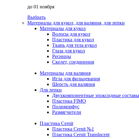
до 01 ноября
Выбрать
Материалы для кукол, для валяния, для лепки
Материалы для кукол
Волосы для кукол
Пластика для кукол
Ткань для тела кукол
Глаза для кукол
Ресницы
Скелет, соединения
Материалы для валяния
Игла для фильцевания
Шерсть для валяния
Для лепки
Двухкомпонентные эпоксидные состав
Пластика FIMO
Полиморфус
Размягчители
Пластика Cernit
Пластика Cernit №1
Пластика Cernit Translucent