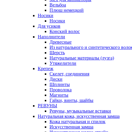
Вельбоа
Плюш немецкий
Носики
Носики
Для усиков
Конский волос
Наполнители
Древесные
Из натурального и синтетического воло
Шерсть
Натуральные материалы (лузга)
Утяжелители
Крепеж
Скелет, соединения
Диски
Шплинты
Проволока
Магниты
Гайки, винты, шайбы
РЕВУНЫ
Ревуны, музыкальные вставки
Натуральная кожа, искусственная замша
Кожа натуральная и спилок
Искусственная замша