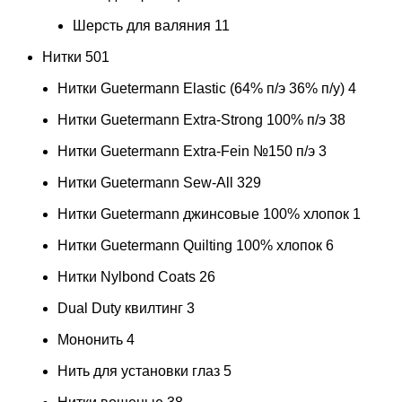
Шерсть для валяния
11
Нитки
501
Нитки Guetermann Elastic (64% п/э 36% п/у)
4
Нитки Guetermann Extra-Strong 100% п/э
38
Нитки Guetermann Extra-Fein №150 п/э
3
Нитки Guetermann Sew-All
329
Нитки Guetermann джинсовые 100% хлопок
1
Нитки Guetermann Quilting 100% хлопок
6
Нитки Nylbond Coats
26
Dual Duty квилтинг
3
Мононить
4
Нить для установки глаз
5