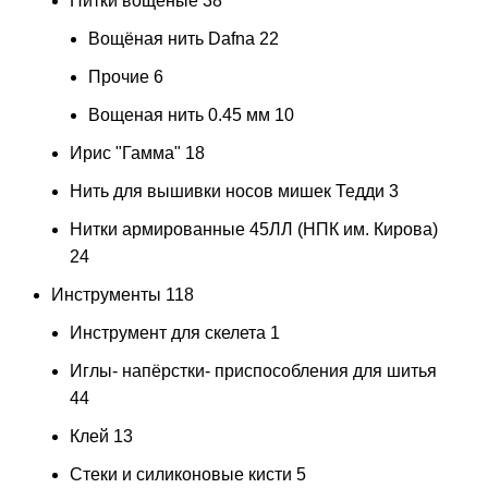
Нитки вощеные
38
Вощёная нить Dafna
22
Прочие
6
Вощеная нить 0.45 мм
10
Ирис "Гамма"
18
Нить для вышивки носов мишек Тедди
3
Нитки армированные 45ЛЛ (НПК им. Кирова)
24
Инструменты
118
Инструмент для скелета
1
Иглы- напёрстки- приспособления для шитья
44
Клей
13
Стеки и силиконовые кисти
5