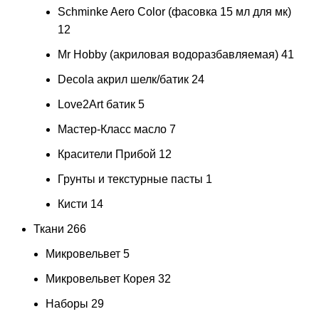
Schminke Aero Color (фасовка 15 мл для мк)
12
Mr Hobby (акриловая водоразбавляемая)
41
Decola акрил шелк/батик
24
Love2Art батик
5
Мастер-Класс масло
7
Красители Прибой
12
Грунты и текстурные пасты
1
Кисти
14
Ткани
266
Микровельвет
5
Микровельвет Корея
32
Наборы
29