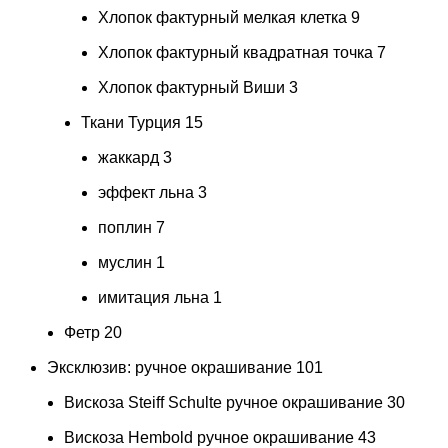
Хлопок фактурный мелкая клетка
9
Хлопок фактурный квадратная точка
7
Хлопок фактурный Виши
3
Ткани Турция
15
жаккард
3
эффект льна
3
поплин
7
муслин
1
имитация льна
1
Фетр
20
Эксклюзив: ручное окрашивание
101
Вискоза Steiff Schulte ручное окрашивание
30
Вискоза Hembold ручное окрашивание
43