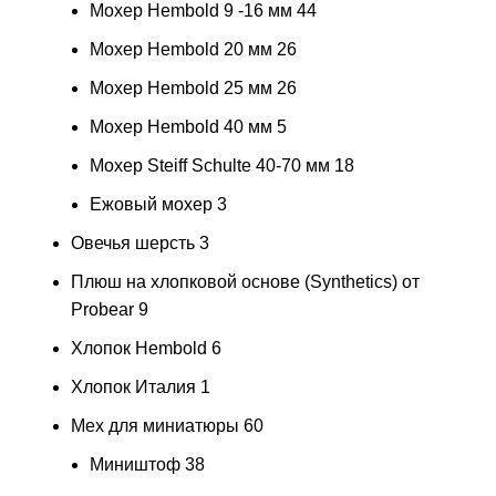
Мохер Hembold 9 -16 мм
44
Мохер Hembold 20 мм
26
Мохер Hembold 25 мм
26
Мохер Hembold 40 мм
5
Мохер Steiff Schulte 40-70 мм
18
Ежовый мохер
3
Овечья шерсть
3
Плюш на хлопковой основе (Synthetics) от
Probear
9
Хлопок Hembold
6
Хлопок Италия
1
Мех для миниатюры
60
Миништоф
38