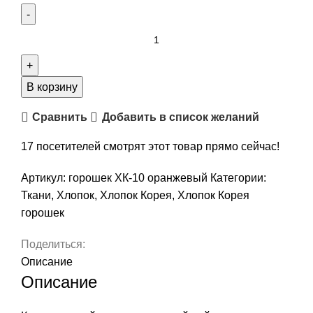
Количество
товара
Хлопок
в
В корзину
горошек,
Сравнить
Добавить в список желаний
цвет
оранжевый,
17
посетителей смотрят этот товар прямо сейчас!
50х35
см,
Артикул:
горошек ХК-10 оранжевый
Категории:
Корея,
Ткани
,
Хлопок
,
Хлопок Корея
,
Хлопок Корея
арт.
горошек
ХК-10
Поделиться:
Описание
Описание