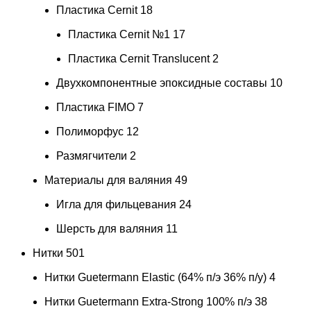
Пластика Cernit
18
Пластика Cernit №1
17
Пластика Cernit Translucent
2
Двухкомпонентные эпоксидные составы
10
Пластика FIMO
7
Полиморфус
12
Размягчители
2
Материалы для валяния
49
Игла для фильцевания
24
Шерсть для валяния
11
Нитки
501
Нитки Guetermann Elastic (64% п/э 36% п/у)
4
Нитки Guetermann Extra-Strong 100% п/э
38