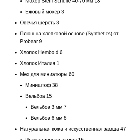
Мохер Steiff Schulte 40-70 мм
18
Ежовый мохер
3
Овечья шерсть
3
Плюш на хлопковой основе (Synthetics) от
Probear
9
Хлопок Hembold
6
Хлопок Италия
1
Мех для миниатюры
60
Миништоф
38
Вельбоа
15
Вельбоа 3 мм
7
Вельбоа 6 мм
8
Натуральная кожа и искусственная замша
47
Искусственная замша
15