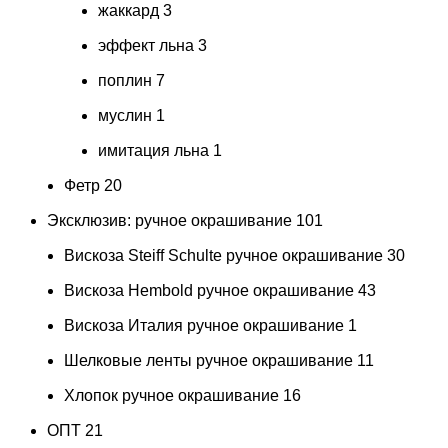
жаккард
3
эффект льна
3
поплин
7
муслин
1
имитация льна
1
Фетр
20
Эксклюзив: ручное окрашивание
101
Вискоза Steiff Schulte ручное окрашивание
30
Вискоза Hembold ручное окрашивание
43
Вискоза Италия ручное окрашивание
1
Шелковые ленты ручное окрашивание
11
Хлопок ручное окрашивание
16
ОПТ
21