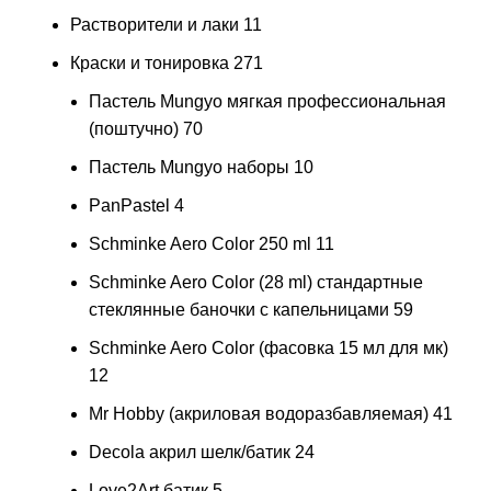
Растворители и лаки
11
Краски и тонировка
271
Пастель Mungyo мягкая профессиональная
(поштучно)
70
Пастель Mungyo наборы
10
PanPastel
4
Schminke Aero Color 250 ml
11
Schminke Aero Color (28 ml) стандартные
стеклянные баночки с капельницами
59
Schminke Aero Color (фасовка 15 мл для мк)
12
Mr Hobby (акриловая водоразбавляемая)
41
Decola акрил шелк/батик
24
Love2Art батик
5