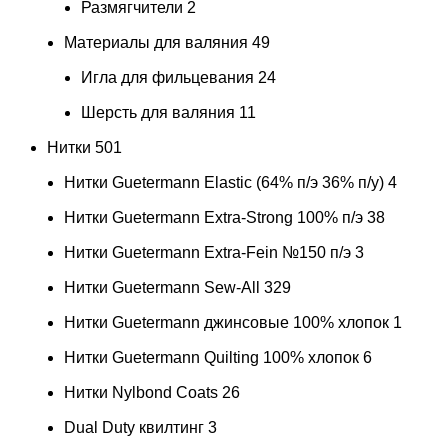
Размягчители
2
Материалы для валяния
49
Игла для фильцевания
24
Шерсть для валяния
11
Нитки
501
Нитки Guetermann Elastic (64% п/э 36% п/у)
4
Нитки Guetermann Extra-Strong 100% п/э
38
Нитки Guetermann Extra-Fein №150 п/э
3
Нитки Guetermann Sew-All
329
Нитки Guetermann джинсовые 100% хлопок
1
Нитки Guetermann Quilting 100% хлопок
6
Нитки Nylbond Coats
26
Dual Duty квилтинг
3