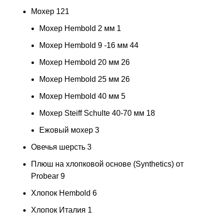
Мохер
121
Мохер Hembold 2 мм
1
Мохер Hembold 9 -16 мм
44
Мохер Hembold 20 мм
26
Мохер Hembold 25 мм
26
Мохер Hembold 40 мм
5
Мохер Steiff Schulte 40-70 мм
18
Ежовый мохер
3
Овечья шерсть
3
Плюш на хлопковой основе (Synthetics) от
Probear
9
Хлопок Hembold
6
Хлопок Италия
1