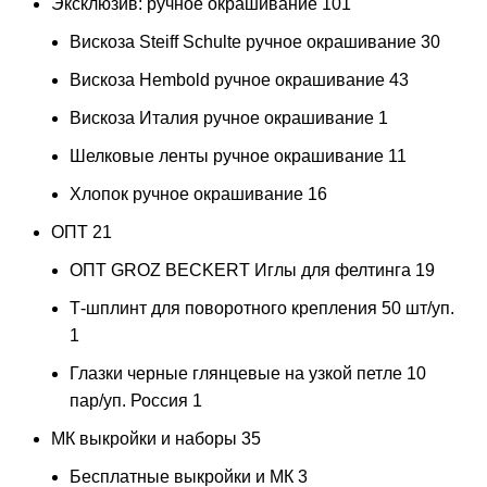
Эксклюзив: ручное окрашивание
101
Вискоза Steiff Schulte ручное окрашивание
30
Вискоза Hembold ручное окрашивание
43
Вискоза Италия ручное окрашивание
1
Шелковые ленты ручное окрашивание
11
Хлопок ручное окрашивание
16
ОПТ
21
ОПТ GROZ BECKERT Иглы для фелтинга
19
Т-шплинт для поворотного крепления 50 шт/уп.
1
Глазки черные глянцевые на узкой петле 10
пар/уп. Россия
1
МК выкройки и наборы
35
Бесплатные выкройки и МК
3