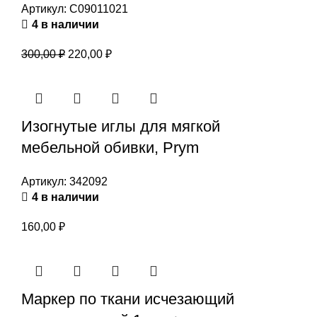
Артикул:
С09011021
4 в наличии
Первоначальная
Текущая
300,00
₽
220,00
₽
цена
цена:
составляла
220,00 ₽.
300,00 ₽.
Изогнутые иглы для мягкой
мебельной обивки, Prym
Артикул:
342092
4 в наличии
160,00
₽
Маркер по ткани исчезающий