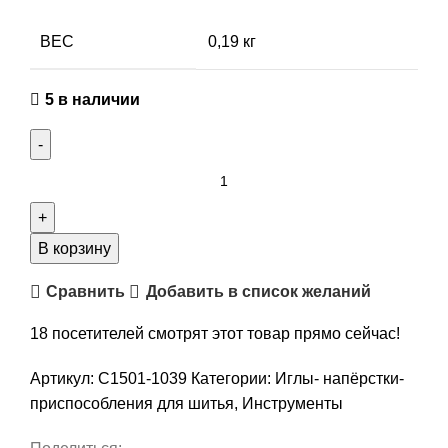
ВЕС
0,19 кг
5 в наличии
Количество
товара
Калька,
плотность
В корзину
48
Сравнить
Добавить в список желаний
г/
кв.м.,
18
посетителей смотрят этот товар прямо сейчас!
420
мм
Артикул:
С1501-1039
Категории:
Иглы- напёрстки-
х
приспособления для шитья
,
Инструменты
10
м,