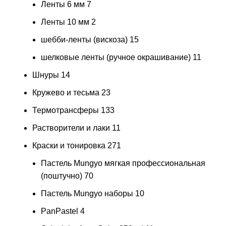
Ленты 6 мм
7
Ленты 10 мм
2
шебби-ленты (вискоза)
15
шелковые ленты (ручное окрашивание)
11
Шнуры
14
Кружево и тесьма
23
Термотрансферы
133
Растворители и лаки
11
Краски и тонировка
271
Пастель Mungyo мягкая профессиональная
(поштучно)
70
Пастель Mungyo наборы
10
PanPastel
4