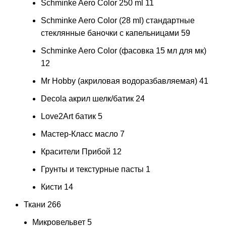
Schminke Aero Color 250 ml
11
Schminke Aero Color (28 ml) стандартные
стеклянные баночки с капельницами
59
Schminke Aero Color (фасовка 15 мл для мк)
12
Mr Hobby (акриловая водоразбавляемая)
41
Decola акрил шелк/батик
24
Love2Art батик
5
Мастер-Класс масло
7
Красители Прибой
12
Грунты и текстурные пасты
1
Кисти
14
Ткани
266
Микровельвет
5