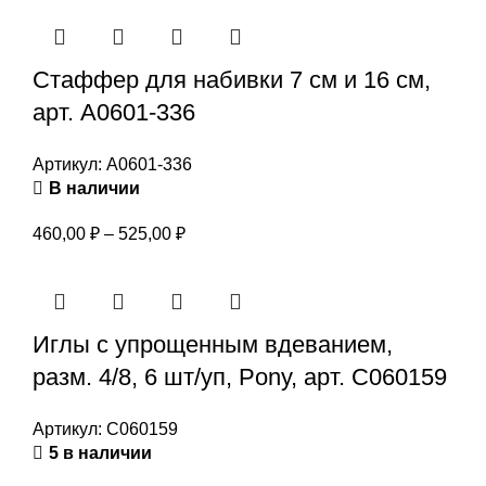
Стаффер для набивки 7 см и 16 см,
арт. А0601-336
Артикул:
А0601-336
В наличии
Диапазон
460,00
₽
–
525,00
₽
цен:
460,00 ₽
–
Иглы с упрощенным вдеванием,
525,00 ₽
разм. 4/8, 6 шт/уп, Pony, арт. С060159
Артикул:
С060159
5 в наличии