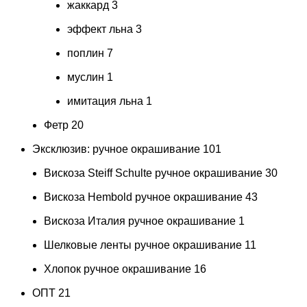
жаккард
3
эффект льна
3
поплин
7
муслин
1
имитация льна
1
Фетр
20
Эксклюзив: ручное окрашивание
101
Вискоза Steiff Schulte ручное окрашивание
30
Вискоза Hembold ручное окрашивание
43
Вискоза Италия ручное окрашивание
1
Шелковые ленты ручное окрашивание
11
Хлопок ручное окрашивание
16
ОПТ
21