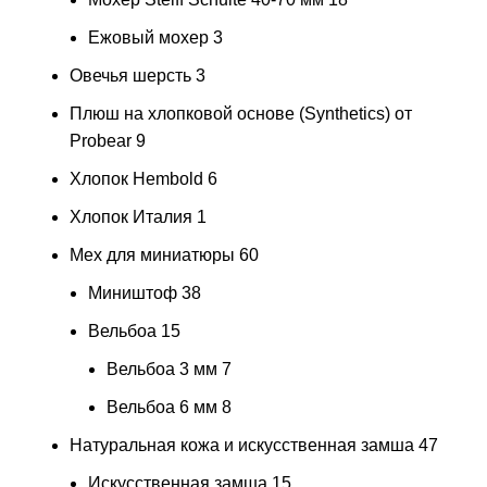
Ежовый мохер
3
Овечья шерсть
3
Плюш на хлопковой основе (Synthetics) от
Probear
9
Хлопок Hembold
6
Хлопок Италия
1
Мех для миниатюры
60
Миништоф
38
Вельбоа
15
Вельбоа 3 мм
7
Вельбоа 6 мм
8
Натуральная кожа и искусственная замша
47
Искусственная замша
15