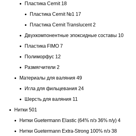
Пластика Cernit
18
Пластика Cernit №1
17
Пластика Cernit Translucent
2
Двухкомпонентные эпоксидные составы
10
Пластика FIMO
7
Полиморфус
12
Размягчители
2
Материалы для валяния
49
Игла для фильцевания
24
Шерсть для валяния
11
Нитки
501
Нитки Guetermann Elastic (64% п/э 36% п/у)
4
Нитки Guetermann Extra-Strong 100% п/э
38