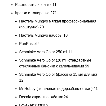
Растворители и лаки
11
Краски и тонировка
271
Пастель Mungyo мягкая профессиональная
(поштучно)
70
Пастель Mungyo наборы
10
PanPastel
4
Schminke Aero Color 250 ml
11
Schminke Aero Color (28 ml) стандартные
стеклянные баночки с капельницами
59
Schminke Aero Color (фасовка 15 мл для мк)
12
Mr Hobby (акриловая водоразбавляемая)
41
Decola акрил шелк/батик
24
Love2Art батик
5