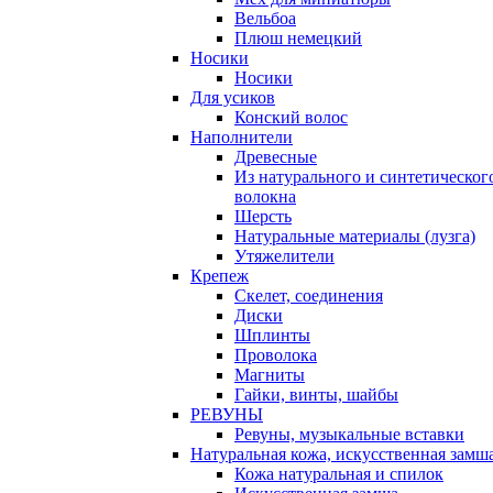
Вельбоа
Плюш немецкий
Носики
Носики
Для усиков
Конский волос
Наполнители
Древесные
Из натурального и синтетическог
волокна
Шерсть
Натуральные материалы (лузга)
Утяжелители
Крепеж
Скелет, соединения
Диски
Шплинты
Проволока
Магниты
Гайки, винты, шайбы
РЕВУНЫ
Ревуны, музыкальные вставки
Натуральная кожа, искусственная замш
Кожа натуральная и спилок