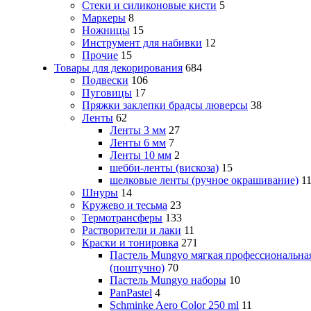
Стеки и силиконовые кисти
5
Маркеры
8
Ножницы
15
Инструмент для набивки
12
Прочие
15
Товары для декорирования
684
Подвески
106
Пуговицы
17
Пряжки заклепки брадсы люверсы
38
Ленты
62
Ленты 3 мм
27
Ленты 6 мм
7
Ленты 10 мм
2
шебби-ленты (вискоза)
15
шелковые ленты (ручное окрашивание)
1
Шнуры
14
Кружево и тесьма
23
Термотрансферы
133
Растворители и лаки
11
Краски и тонировка
271
Пастель Mungyo мягкая профессиональна
(поштучно)
70
Пастель Mungyo наборы
10
PanPastel
4
Schminke Aero Color 250 ml
11