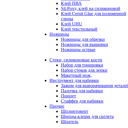
Клей ПВА
Sil-Poxy, клей на силиконовой
Клей Cernit Glue для полимерной
глины
Клей UHU
Клей текстильный
Ножницы
Ножницы для обрезки
Ножницы для вышивки
Ножницы острые
Стеки, силиконовые кисти
Набор для тонировки
Набор стеков для лепки
Макетный нож,
Инструмент для набивки
Зажим для выворачивания детале
Палочка для набивки
Пинцет
Стаффер для набивки
Прочие
Шплинтоверт
Щипцы-клещи для скелета
Шпатель