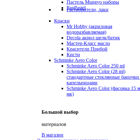
Пастель Mungyo наборы
PanPastel
Растворители, лаки
Краски
Mr Hobby (акриловая
водоразбавляемая)
Decola акрил шелк/батик
Мастер-Класс масло
Красители Прибой
Кисти
Schminke Aero Color
Schminke Aero Color 250 ml
Schminke Aero Color (28 ml)
стандартные стеклянные баночки
капельницами
Schminke Aero Color (фасовка 15 
мк)
Большой выбор
материалов
В магазин