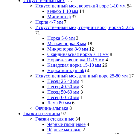
Искусственный мех
157
Искусственный мех, короткий ворс 1-10 мм
54
вельбо 1-10 мм
14
Миништоф
37
Нерпа 4-7 мм
7
Искусственный мех, средний ворс, норка 5-22 
71
Норка 5-6 мм
3
Мягкая норка 8 мм
18
Микронорка 8-9 мм
12
Скандинавская норка 7-11 мм
8
Норвежская норка 11-15 мм
4
Канадская норка 15-18 мм
26
Норка минк (mink)
4
Искусственный мех, длинный ворс 25-80 мм
17
Песец 25-40 мм
4
Песец 40-50 мм
3
Песец 50-60 мм
3
Песец 60-70 мм
1
Лама 80 мм
6
Овчина-альпака
8
Глазки и ресницы
97
Глазки стеклянные
34
Чёрные глянцевые
4
Чёрные матовые
2