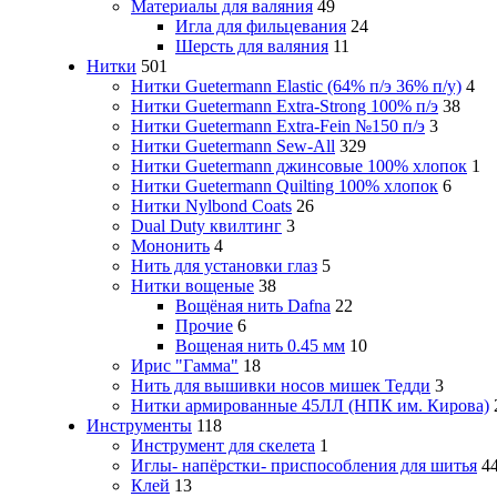
Материалы для валяния
49
Игла для фильцевания
24
Шерсть для валяния
11
Нитки
501
Нитки Guetermann Elastic (64% п/э 36% п/у)
4
Нитки Guetermann Extra-Strong 100% п/э
38
Нитки Guetermann Extra-Fein №150 п/э
3
Нитки Guetermann Sew-All
329
Нитки Guetermann джинсовые 100% хлопок
1
Нитки Guetermann Quilting 100% хлопок
6
Нитки Nylbond Coats
26
Dual Duty квилтинг
3
Мононить
4
Нить для установки глаз
5
Нитки вощеные
38
Вощёная нить Dafna
22
Прочие
6
Вощеная нить 0.45 мм
10
Ирис "Гамма"
18
Нить для вышивки носов мишек Тедди
3
Нитки армированные 45ЛЛ (НПК им. Кирова)
Инструменты
118
Инструмент для скелета
1
Иглы- напёрстки- приспособления для шитья
4
Клей
13