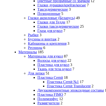
Цветные прозрачные со зрачком
12
Глазки дурашки/крейзи/косые
7
Таксидермические
3
Позиционные
5
Глазки акриловые (Беларусь)
49
Глазки для Тедди
17
Глазки таксидермические
25
Глаза для кукол
7
Рыбки
3
Бусины и винтаж
2
Кабошоны и крепления
3
Ресницы
6
Материалы
185
Материалы для кукол
87
Волосы для кукол
22
Пластика для кукол
3
Ткань для тела кукол
7
Для лепки
51
Пластика Cernit
18
Пластика Cernit №1
17
Пластика Cernit Translucent
2
Двухкомпонентные эпоксидные составы
Пластика FIMO
7
Полиморфус
12
Размягчители
2