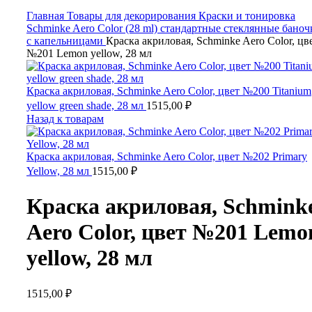
Главная
Товары для декорирования
Краски и тонировка
Schminke Aero Color (28 ml) стандартные стеклянные баноч
с капельницами
Краска акриловая, Schminke Aero Color, цв
№201 Lemon yellow, 28 мл
Краска акриловая, Schminke Aero Color, цвет №200 Titanium
yellow green shade, 28 мл
1515,00
₽
Назад к товарам
Краска акриловая, Schminke Aero Color, цвет №202 Primary
Yellow, 28 мл
1515,00
₽
Краска акриловая, Schmink
Aero Color, цвет №201 Lemo
yellow, 28 мл
1515,00
₽