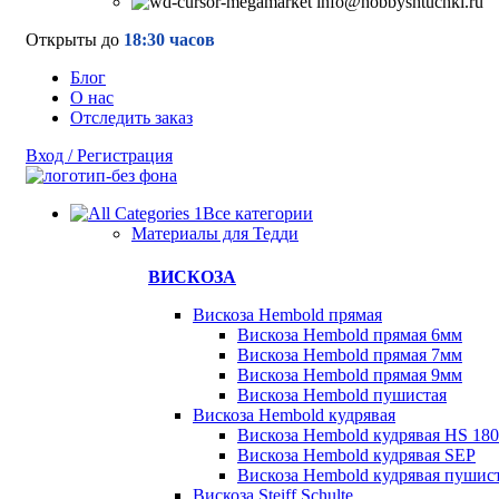
info@hobbyshtuchki.ru
Открыты до
18:30 часов
Блог
О нас
Отследить заказ
Вход / Регистрация
Все категории
Материалы для Тедди
ВИСКОЗА
Вискоза Hembold прямая
Вискоза Hembold прямая 6мм
Вискоза Hembold прямая 7мм
Вискоза Hembold прямая 9мм
Вискоза Hembold пушистая
Вискоза Hembold кудрявая
Вискоза Hembold кудрявая HS 180
Вискоза Hembold кудрявая SEP
Вискоза Hembold кудрявая пушис
Вискоза Steiff Schulte