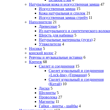
Натуральная кожа и искусственная замша
47
Искусственная замша
15
Кожа натуральная и спилок
21
Искусственная замша стрейч
11
Наполнители
21
Древесные
5
Из натурального и синтетического волок
Шерсть для набивки
5
Натуральные материалы (лузга)
2
Утяжелители
4
Носики
5
конский волос
2
Ревуны и музыкальные вставки
6
Крепеж
68
Скелет и соединения
15
Скелет кукольный и соединения
«Lock-line» (Германия)
5
Скелет кукольный и соединения
(Китай)
10
Диски
5
Шплинты
5
Проволока
27
Магниты
11
Гайки - винты - шайбы
4