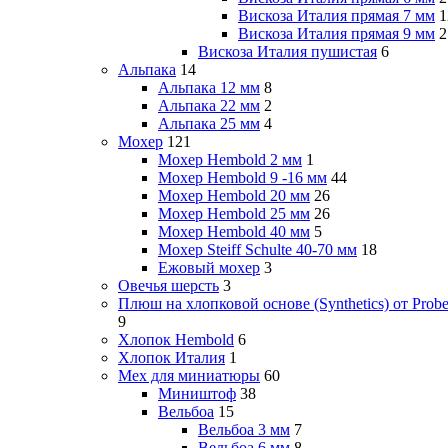
Вискоза Италия прямая 7 мм
1
Вискоза Италия прямая 9 мм
2
Вискоза Италия пушистая
6
Альпака
14
Альпака 12 мм
8
Альпака 22 мм
2
Альпака 25 мм
4
Мохер
121
Мохер Hembold 2 мм
1
Мохер Hembold 9 -16 мм
44
Мохер Hembold 20 мм
26
Мохер Hembold 25 мм
26
Мохер Hembold 40 мм
5
Мохер Steiff Schulte 40-70 мм
18
Ежовый мохер
3
Овечья шерсть
3
Плюш на хлопковой основе (Synthetics) от Probe
9
Хлопок Hembold
6
Хлопок Италия
1
Мех для миниатюры
60
Миништоф
38
Вельбоа
15
Вельбоа 3 мм
7
Вельбоа 6 мм
8