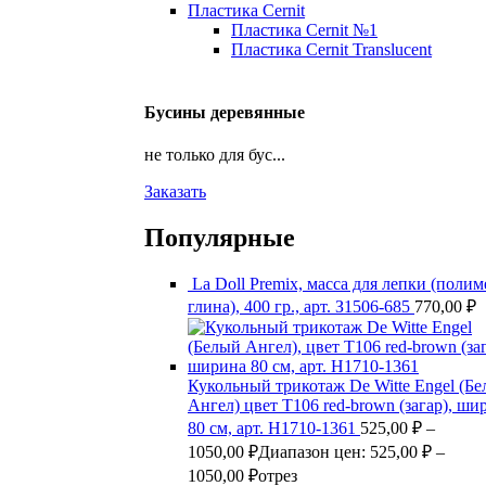
Пластика Cernit
Пластика Cernit №1
Пластика Cernit Translucent
Бусины деревянные
не только для бус...
Заказать
Популярные
La Doll Premix, масса для лепки (поли
глина), 400 гр., арт. З1506-685
770,00
₽
Кукольный трикотаж De Witte Engel (Б
Ангел) цвет Т106 red-brown (загар), ши
80 см, арт. Н1710-1361
525,00
₽
–
1050,00
₽
Диапазон цен: 525,00 ₽ –
1050,00 ₽
отрез