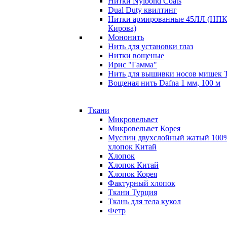
Нитки Nylbond Coats
Dual Duty квилтинг
Нитки армированные 45ЛЛ (НПК
Кирова)
Мононить
Нить для установки глаз
Нитки вощеные
Ирис "Гамма"
Нить для вышивки носов мишек 
Вощеная нить Dafna 1 мм, 100 м
Ткани
Микровельвет
Микровельвет Корея
Муслин двухслойный жатый 100
хлопок Китай
Хлопок
Хлопок Китай
Хлопок Корея
Фактурный хлопок
Ткани Турция
Ткань для тела кукол
Фетр