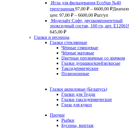
Игла для фильцевания EcoStar №40
трехгранная
97,00
₽
–
6600,00
₽
Диапаз
цен: 97,00 ₽ – 6600,00 ₽
шт/уп
Моделайт Софт, двухкомпонентный
эпоксидный состав, 160 гр, арт. Е12061
645,00
₽
Глазки и ресницы
Глазки стеклянные
Чёрные глянцевые
Чёрные матовые
Цветные прозрачные со зрачком
Глазки дурашки/крейзи/косые
Таксидермические
Позиционные
Глазки акриловые (Беларусь)
Глазки для Тедди
Глазки таксидермические
Глаза для кукол
Прочие
Рыбки
Бусины, винтаж