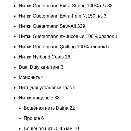
Нитки Guetermann Extra-Strong 100% п/э
38
Нитки Guetermann Extra-Fein №150 п/э
3
Нитки Guetermann Sew-All
329
Нитки Guetermann джинсовые 100% хлопок
1
Нитки Guetermann Quilting 100% хлопок
6
Нитки Nylbond Coats
26
Dual Duty квилтинг
3
Мононить
4
Нить для установки глаз
5
Нитки вощеные
38
Вощёная нить Dafna
22
Прочие
6
Вощеная нить 0.45 мм
10