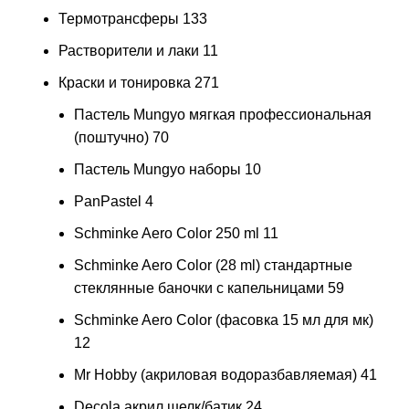
Термотрансферы
133
Растворители и лаки
11
Краски и тонировка
271
Пастель Mungyo мягкая профессиональная
(поштучно)
70
Пастель Mungyo наборы
10
PanPastel
4
Schminke Aero Color 250 ml
11
Schminke Aero Color (28 ml) стандартные
стеклянные баночки с капельницами
59
Schminke Aero Color (фасовка 15 мл для мк)
12
Mr Hobby (акриловая водоразбавляемая)
41
Decola акрил шелк/батик
24