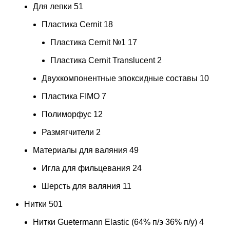
Для лепки
51
Пластика Cernit
18
Пластика Cernit №1
17
Пластика Cernit Translucent
2
Двухкомпонентные эпоксидные составы
10
Пластика FIMO
7
Полиморфус
12
Размягчители
2
Материалы для валяния
49
Игла для фильцевания
24
Шерсть для валяния
11
Нитки
501
Нитки Guetermann Elastic (64% п/э 36% п/у)
4