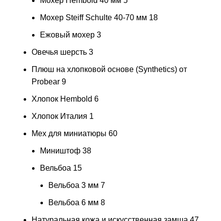
Мохер Hembold 40 мм
5
Мохер Steiff Schulte 40-70 мм
18
Ежовый мохер
3
Овечья шерсть
3
Плюш на хлопковой основе (Synthetics) от
Probear
9
Хлопок Hembold
6
Хлопок Италия
1
Мех для миниатюры
60
Миништоф
38
Вельбоа
15
Вельбоа 3 мм
7
Вельбоа 6 мм
8
Натуральная кожа и искусственная замша
47