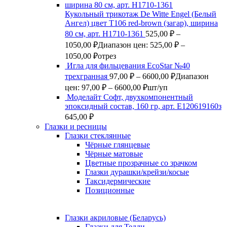
Кукольный трикотаж De Witte Engel (Белый
Ангел) цвет Т106 red-brown (загар), ширина
80 см, арт. Н1710-1361
525,00
₽
–
1050,00
₽
Диапазон цен: 525,00 ₽ –
1050,00 ₽
отрез
Игла для фильцевания EcoStar №40
трехгранная
97,00
₽
–
6600,00
₽
Диапазон
цен: 97,00 ₽ – 6600,00 ₽
шт/уп
Моделайт Софт, двухкомпонентный
эпоксидный состав, 160 гр, арт. Е120619160з
645,00
₽
Глазки и ресницы
Глазки стеклянные
Чёрные глянцевые
Чёрные матовые
Цветные прозрачные со зрачком
Глазки дурашки/крейзи/косые
Таксидермические
Позиционные
Глазки акриловые (Беларусь)
Глазки для Тедди