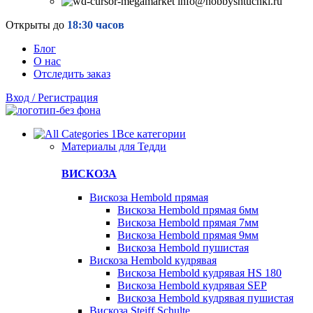
info@hobbyshtuchki.ru
Открыты до
18:30 часов
Блог
О нас
Отследить заказ
Вход / Регистрация
Все категории
Материалы для Тедди
ВИСКОЗА
Вискоза Hembold прямая
Вискоза Hembold прямая 6мм
Вискоза Hembold прямая 7мм
Вискоза Hembold прямая 9мм
Вискоза Hembold пушистая
Вискоза Hembold кудрявая
Вискоза Hembold кудрявая HS 180
Вискоза Hembold кудрявая SEP
Вискоза Hembold кудрявая пушистая
Вискоза Steiff Schulte