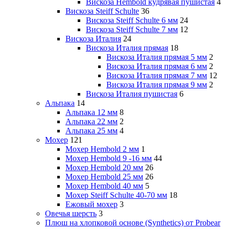
Вискоза Hembold кудрявая пушистая
4
Вискоза Steiff Schulte
36
Вискоза Steiff Schulte 6 мм
24
Вискоза Steiff Schulte 7 мм
12
Вискоза Италия
24
Вискоза Италия прямая
18
Вискоза Италия прямая 5 мм
2
Вискоза Италия прямая 6 мм
2
Вискоза Италия прямая 7 мм
12
Вискоза Италия прямая 9 мм
2
Вискоза Италия пушистая
6
Альпака
14
Альпака 12 мм
8
Альпака 22 мм
2
Альпака 25 мм
4
Мохер
121
Мохер Hembold 2 мм
1
Мохер Hembold 9 -16 мм
44
Мохер Hembold 20 мм
26
Мохер Hembold 25 мм
26
Мохер Hembold 40 мм
5
Мохер Steiff Schulte 40-70 мм
18
Ежовый мохер
3
Овечья шерсть
3
Плюш на хлопковой основе (Synthetics) от Probear