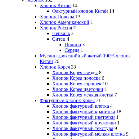
Хлопок Китай
14
Фактурный хлопок Китай
14
Хлопок Польша
13
Хлопок Американский
1
Хлопок Россия
7
Перкаль
3
Ситец
4
Полина
3
Середа
1
Муслин двухслойный жатый 100% хлопок
Китай
26
Хлопок Корея
33
Хлопок Корея звезды
8
Хлопок Корея полоска
6
Хлопок Корея горошек
10
Хлопок Корея цветочки
1
Хлопок Корея мелкая клетка
7
Фактурный хлопок Корея
71
Хлопок фактурный клетка
4
Хлопок фактурный крапинка
18
Хлопок фактурный цветочки
1
Хлопок фактурный кружочки
1
Хлопок фактурный текстура
9
Хлопок фактурный мелкая клетка
9