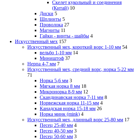
Скелет кукольный и соединения
(Китай)
10
Диски
5
Шплинты
5
Проволока
27
Магниты
11
Гайки - винты - шайбы
4
Искусственный мех
157
Искусственный мех, короткий ворс 1-10 мм
54
вельбо 1-10 мм
14
Миништоф
37
Нерпа 4-7 мм
7
Искусственный мех, средний ворс, норка 5-22 мм
71
Норка 5-6 мм
3
Мягкая норка 8 мм
18
Микронорка 8-9 мм
12
Скандинавская норка 7-11 мм
8
Норвежская норка 11-15 мм
4
Канадская норка 15-18 мм
26
Норка минк (mink)
4
Искусственный мех, длинный ворс 25-80 мм
17
Песец 25-40 мм
4
Песец 40-50 мм
3
Песец 50-60 мм
3