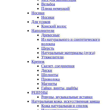
Вельбоа
Плюш немецкий
Носики
Носики
Для усиков
Конский волос
Наполнители
Древесные
Из натурального и синтетического
волокна
Шерсть
Натуральные материалы (лузга)
Утяжелители
Крепеж
Скелет, соединения
Диски
Шплинты
Проволока
Магниты
Гайки, винты, шайбы
РЕВУНЫ
Ревуны, музыкальные вставки
Натуральная кожа, искусственная замша
Кожа натуральная и спилок