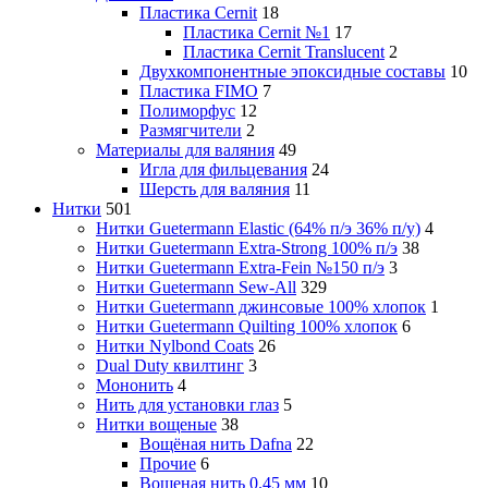
Пластика Cernit
18
Пластика Cernit №1
17
Пластика Cernit Translucent
2
Двухкомпонентные эпоксидные составы
10
Пластика FIMO
7
Полиморфус
12
Размягчители
2
Материалы для валяния
49
Игла для фильцевания
24
Шерсть для валяния
11
Нитки
501
Нитки Guetermann Elastic (64% п/э 36% п/у)
4
Нитки Guetermann Extra-Strong 100% п/э
38
Нитки Guetermann Extra-Fein №150 п/э
3
Нитки Guetermann Sew-All
329
Нитки Guetermann джинсовые 100% хлопок
1
Нитки Guetermann Quilting 100% хлопок
6
Нитки Nylbond Coats
26
Dual Duty квилтинг
3
Мононить
4
Нить для установки глаз
5
Нитки вощеные
38
Вощёная нить Dafna
22
Прочие
6
Вощеная нить 0.45 мм
10