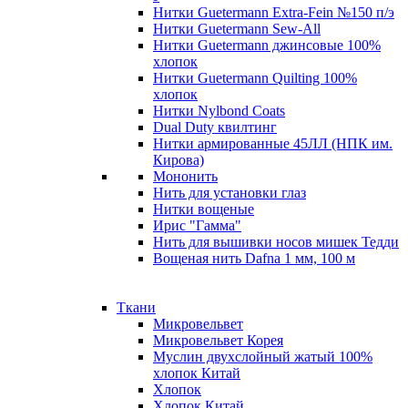
Нитки Guetermann Extra-Fein №150 п/э
Нитки Guetermann Sew-All
Нитки Guetermann джинсовые 100%
хлопок
Нитки Guetermann Quilting 100%
хлопок
Нитки Nylbond Coats
Dual Duty квилтинг
Нитки армированные 45ЛЛ (НПК им.
Кирова)
Мононить
Нить для установки глаз
Нитки вощеные
Ирис "Гамма"
Нить для вышивки носов мишек Тедди
Вощеная нить Dafna 1 мм, 100 м
Ткани
Микровельвет
Микровельвет Корея
Муслин двухслойный жатый 100%
хлопок Китай
Хлопок
Хлопок Китай