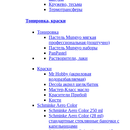
Кружево, тесьма
Термотрансферы
Тонировка, краски
Тонировка
Пастель Mungyo мягкая
профессиональная (поштучно)
Пастель Mungyo наборы
PanPastel
Растворители, лаки
Краски
Mr Hobby (акриловая
водоразбавляемая)
Decola акрил шелк/батик
Мастер-Класс масло
Красители Прибой
Кисти
Schminke Aero Color
Schminke Aero Color 250 ml
Schminke Aero Color (28 ml)
стандартные стеклянные баночки с
капельницами