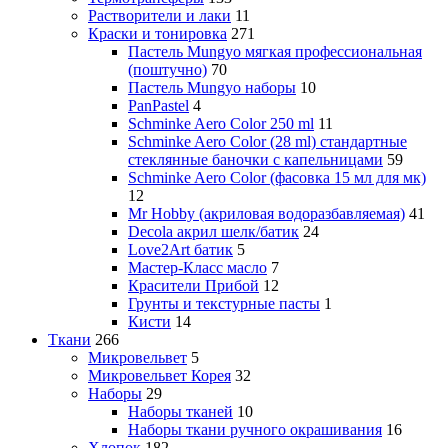
Растворители и лаки
11
Краски и тонировка
271
Пастель Mungyo мягкая профессиональная
(поштучно)
70
Пастель Mungyo наборы
10
PanPastel
4
Schminke Aero Color 250 ml
11
Schminke Aero Color (28 ml) стандартные
стеклянные баночки с капельницами
59
Schminke Aero Color (фасовка 15 мл для мк)
12
Mr Hobby (акриловая водоразбавляемая)
41
Decola акрил шелк/батик
24
Love2Art батик
5
Мастер-Класс масло
7
Красители Прибой
12
Грунты и текстурные пасты
1
Кисти
14
Ткани
266
Микровельвет
5
Микровельвет Корея
32
Наборы
29
Наборы тканей
10
Наборы ткани ручного окрашивания
16
Хлопок
182