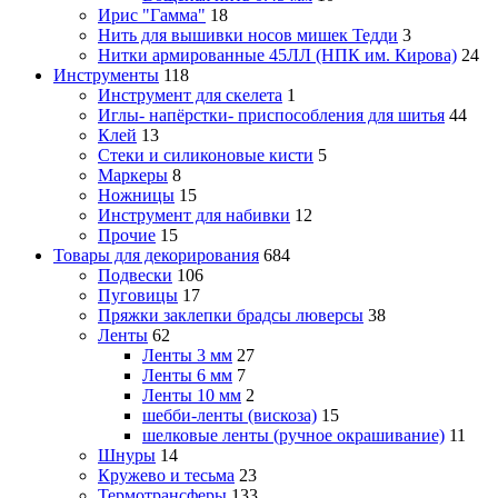
Ирис "Гамма"
18
Нить для вышивки носов мишек Тедди
3
Нитки армированные 45ЛЛ (НПК им. Кирова)
24
Инструменты
118
Инструмент для скелета
1
Иглы- напёрстки- приспособления для шитья
44
Клей
13
Стеки и силиконовые кисти
5
Маркеры
8
Ножницы
15
Инструмент для набивки
12
Прочие
15
Товары для декорирования
684
Подвески
106
Пуговицы
17
Пряжки заклепки брадсы люверсы
38
Ленты
62
Ленты 3 мм
27
Ленты 6 мм
7
Ленты 10 мм
2
шебби-ленты (вискоза)
15
шелковые ленты (ручное окрашивание)
11
Шнуры
14
Кружево и тесьма
23
Термотрансферы
133