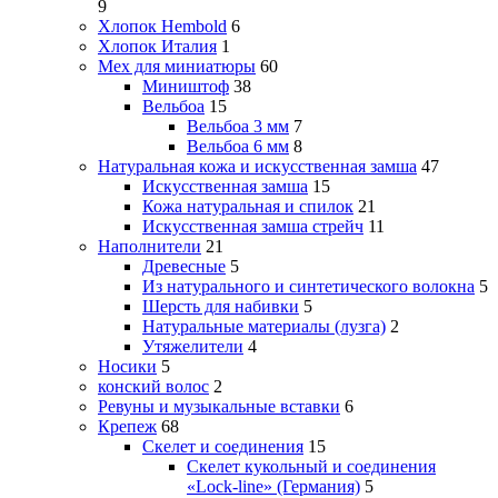
9
Хлопок Hembold
6
Хлопок Италия
1
Мех для миниатюры
60
Миништоф
38
Вельбоа
15
Вельбоа 3 мм
7
Вельбоа 6 мм
8
Натуральная кожа и искусственная замша
47
Искусственная замша
15
Кожа натуральная и спилок
21
Искусственная замша стрейч
11
Наполнители
21
Древесные
5
Из натурального и синтетического волокна
5
Шерсть для набивки
5
Натуральные материалы (лузга)
2
Утяжелители
4
Носики
5
конский волос
2
Ревуны и музыкальные вставки
6
Крепеж
68
Скелет и соединения
15
Скелет кукольный и соединения
«Lock-line» (Германия)
5