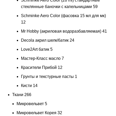
Schminke Aero Color (28 ml) стандартные
стеклянные баночки с капельницами
59
Schminke Aero Color (фасовка 15 мл для мк)
12
Mr Hobby (акриловая водоразбавляемая)
41
Decola акрил шелк/батик
24
Love2Art батик
5
Мастер-Класс масло
7
Красители Прибой
12
Грунты и текстурные пасты
1
Кисти
14
Ткани
266
Микровельвет
5
Микровельвет Корея
32