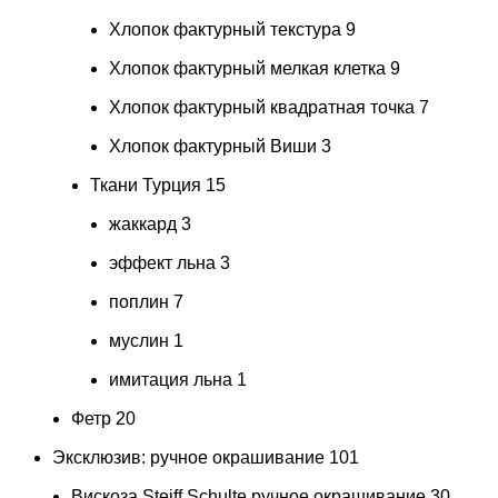
Хлопок фактурный текстура
9
Хлопок фактурный мелкая клетка
9
Хлопок фактурный квадратная точка
7
Хлопок фактурный Виши
3
Ткани Турция
15
жаккард
3
эффект льна
3
поплин
7
муслин
1
имитация льна
1
Фетр
20
Эксклюзив: ручное окрашивание
101
Вискоза Steiff Schulte ручное окрашивание
30