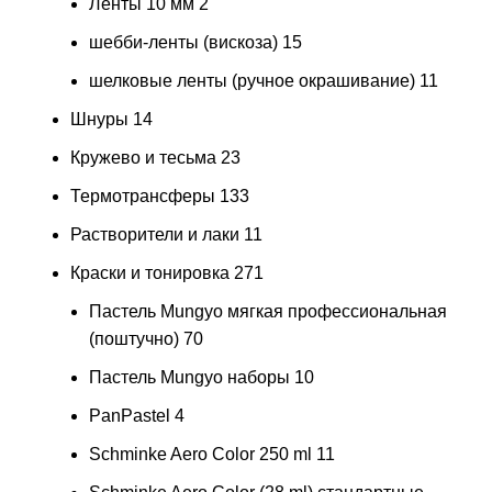
Ленты 10 мм
2
шебби-ленты (вискоза)
15
шелковые ленты (ручное окрашивание)
11
Шнуры
14
Кружево и тесьма
23
Термотрансферы
133
Растворители и лаки
11
Краски и тонировка
271
Пастель Mungyo мягкая профессиональная
(поштучно)
70
Пастель Mungyo наборы
10
PanPastel
4
Schminke Aero Color 250 ml
11