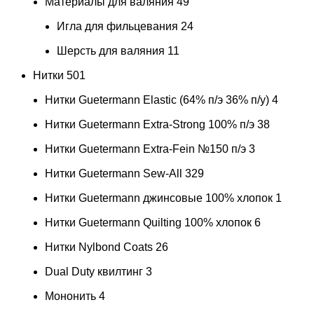
Материалы для валяния
49
Игла для фильцевания
24
Шерсть для валяния
11
Нитки
501
Нитки Guetermann Elastic (64% п/э 36% п/у)
4
Нитки Guetermann Extra-Strong 100% п/э
38
Нитки Guetermann Extra-Fein №150 п/э
3
Нитки Guetermann Sew-All
329
Нитки Guetermann джинсовые 100% хлопок
1
Нитки Guetermann Quilting 100% хлопок
6
Нитки Nylbond Coats
26
Dual Duty квилтинг
3
Мононить
4