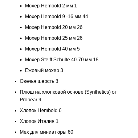
Мохер Hembold 2 мм
1
Мохер Hembold 9 -16 мм
44
Мохер Hembold 20 мм
26
Мохер Hembold 25 мм
26
Мохер Hembold 40 мм
5
Мохер Steiff Schulte 40-70 мм
18
Ежовый мохер
3
Овечья шерсть
3
Плюш на хлопковой основе (Synthetics) от
Probear
9
Хлопок Hembold
6
Хлопок Италия
1
Мех для миниатюры
60