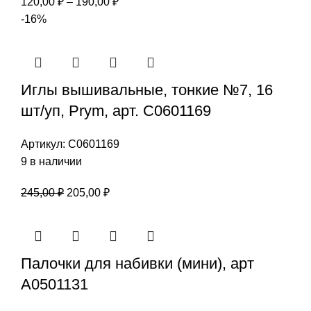
Диапазон
120,00
₽
–
190,00
₽
цен:
-16%
120,00 ₽
–
190,00 ₽
Иглы вышивальные, тонкие №7, 16
шт/уп, Prym, арт. С0601169
Артикул:
С0601169
9 в наличии
Первоначальная
Текущая
245,00
₽
205,00
₽
цена
цена:
составляла
205,00 ₽.
245,00 ₽.
Палочки для набивки (мини), арт
А0501131