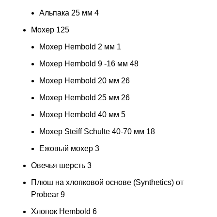
Альпака 25 мм
4
Мохер
125
Мохер Hembold 2 мм
1
Мохер Hembold 9 -16 мм
48
Мохер Hembold 20 мм
26
Мохер Hembold 25 мм
26
Мохер Hembold 40 мм
5
Мохер Steiff Schulte 40-70 мм
18
Ежовый мохер
3
Овечья шерсть
3
Плюш на хлопковой основе (Synthetics) от
Probear
9
Хлопок Hembold
6