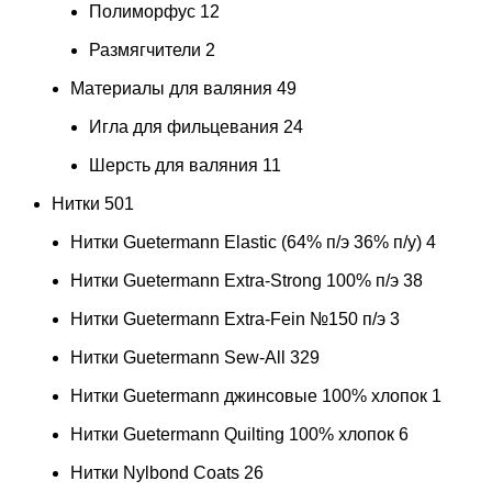
Полиморфус
12
Размягчители
2
Материалы для валяния
49
Игла для фильцевания
24
Шерсть для валяния
11
Нитки
501
Нитки Guetermann Elastic (64% п/э 36% п/у)
4
Нитки Guetermann Extra-Strong 100% п/э
38
Нитки Guetermann Extra-Fein №150 п/э
3
Нитки Guetermann Sew-All
329
Нитки Guetermann джинсовые 100% хлопок
1
Нитки Guetermann Quilting 100% хлопок
6
Нитки Nylbond Coats
26