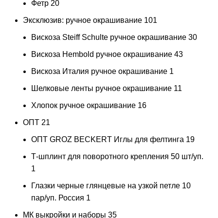
Фетр
20
Эксклюзив: ручное окрашивание
101
Вискоза Steiff Schulte ручное окрашивание
30
Вискоза Hembold ручное окрашивание
43
Вискоза Италия ручное окрашивание
1
Шелковые ленты ручное окрашивание
11
Хлопок ручное окрашивание
16
ОПТ
21
ОПТ GROZ BECKERT Иглы для фелтинга
19
Т-шплинт для поворотного крепления 50 шт/уп.
1
Глазки черные глянцевые на узкой петле 10
пар/уп. Россия
1
МК выкройки и наборы
35