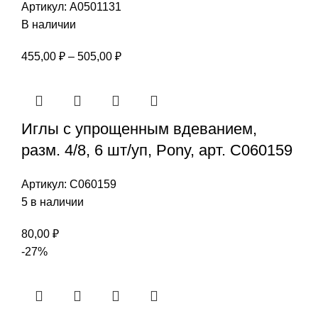
Артикул:
А0501131
В наличии
Диапазон
455,00
₽
–
505,00
₽
цен:
455,00 ₽
–
Иглы с упрощенным вдеванием,
505,00 ₽
разм. 4/8, 6 шт/уп, Pony, арт. С060159
Артикул:
С060159
5 в наличии
80,00
₽
-27%