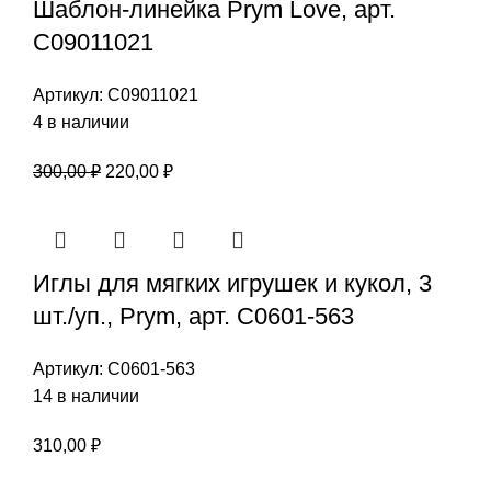
Шаблон-линейка Prym Love, арт.
С09011021
Артикул:
С09011021
4 в наличии
Первоначальная
Текущая
300,00
₽
220,00
₽
цена
цена:
составляла
220,00 ₽.
300,00 ₽.
Иглы для мягких игрушек и кукол, 3
шт./уп., Prym, арт. С0601-563
Артикул:
С0601-563
14 в наличии
310,00
₽