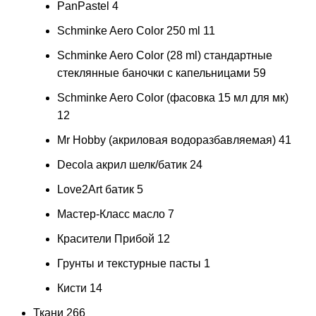
PanPastel
4
Schminke Aero Color 250 ml
11
Schminke Aero Color (28 ml) стандартные
стеклянные баночки с капельницами
59
Schminke Aero Color (фасовка 15 мл для мк)
12
Mr Hobby (акриловая водоразбавляемая)
41
Decola акрил шелк/батик
24
Love2Art батик
5
Мастер-Класс масло
7
Красители Прибой
12
Грунты и текстурные пасты
1
Кисти
14
Ткани
266