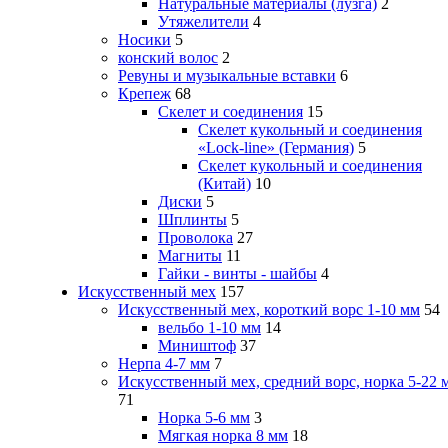
Натуральные материалы (лузга)
2
Утяжелители
4
Носики
5
конский волос
2
Ревуны и музыкальные вставки
6
Крепеж
68
Скелет и соединения
15
Скелет кукольный и соединения
«Lock-line» (Германия)
5
Скелет кукольный и соединения
(Китай)
10
Диски
5
Шплинты
5
Проволока
27
Магниты
11
Гайки - винты - шайбы
4
Искусственный мех
157
Искусственный мех, короткий ворс 1-10 мм
54
вельбо 1-10 мм
14
Миништоф
37
Нерпа 4-7 мм
7
Искусственный мех, средний ворс, норка 5-22 
71
Норка 5-6 мм
3
Мягкая норка 8 мм
18