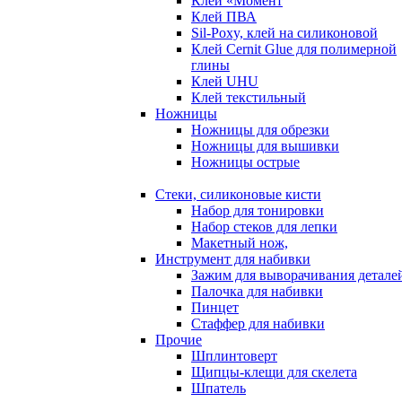
Клей «Момент
Клей ПВА
Sil-Poxy, клей на силиконовой
Клей Cernit Glue для полимерной
глины
Клей UHU
Клей текстильный
Ножницы
Ножницы для обрезки
Ножницы для вышивки
Ножницы острые
Стеки, силиконовые кисти
Набор для тонировки
Набор стеков для лепки
Макетный нож,
Инструмент для набивки
Зажим для выворачивания детале
Палочка для набивки
Пинцет
Стаффер для набивки
Прочие
Шплинтоверт
Щипцы-клещи для скелета
Шпатель