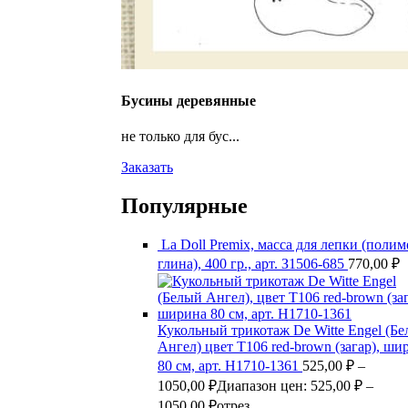
Бусины деревянные
не только для бус...
Заказать
Популярные
La Doll Premix, масса для лепки (поли
глина), 400 гр., арт. З1506-685
770,00
₽
Кукольный трикотаж De Witte Engel (Б
Ангел) цвет Т106 red-brown (загар), ши
80 см, арт. Н1710-1361
525,00
₽
–
1050,00
₽
Диапазон цен: 525,00 ₽ –
1050,00 ₽
отрез