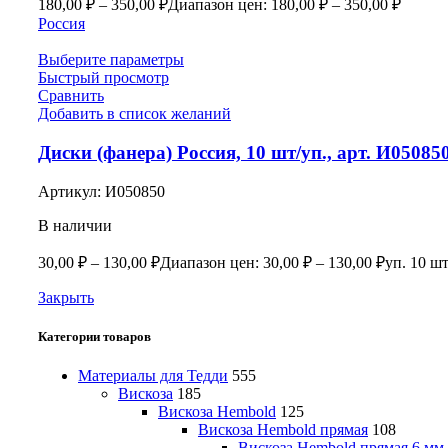
180,00
₽
–
350,00
₽
Диапазон цен: 180,00 ₽ – 350,00 ₽
Россия
Выберите параметры
Быстрый просмотр
Сравнить
Добавить в список желаний
Диски (фанера) Россия, 10 шт/уп., арт. И05085
Артикул:
И050850
В наличии
30,00
₽
–
130,00
₽
Диапазон цен: 30,00 ₽ – 130,00 ₽
уп. 10 шт
Закрыть
Категории товаров
Материалы для Тедди
555
Вискоза
185
Вискоза Hembold
125
Вискоза Hembold прямая
108
Вискоза Hembold прямая 6 мм