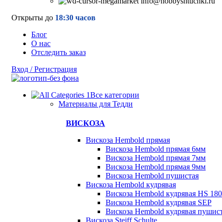
info@hobbyshtuchki.ru
Открыты до
18:30 часов
Блог
О нас
Отследить заказ
Вход / Регистрация
Все категории
Материалы для Тедди
ВИСКОЗА
Вискоза Hembold прямая
Вискоза Hembold прямая 6мм
Вискоза Hembold прямая 7мм
Вискоза Hembold прямая 9мм
Вискоза Hembold пушистая
Вискоза Hembold кудрявая
Вискоза Hembold кудрявая HS 180
Вискоза Hembold кудрявая SEP
Вискоза Hembold кудрявая пушис
Вискоза Steiff Schulte