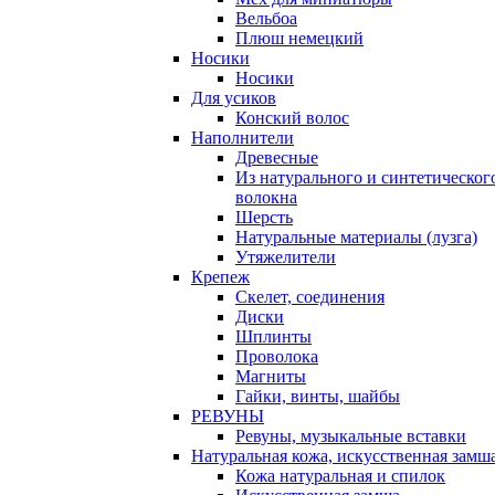
Вельбоа
Плюш немецкий
Носики
Носики
Для усиков
Конский волос
Наполнители
Древесные
Из натурального и синтетическог
волокна
Шерсть
Натуральные материалы (лузга)
Утяжелители
Крепеж
Скелет, соединения
Диски
Шплинты
Проволока
Магниты
Гайки, винты, шайбы
РЕВУНЫ
Ревуны, музыкальные вставки
Натуральная кожа, искусственная замш
Кожа натуральная и спилок