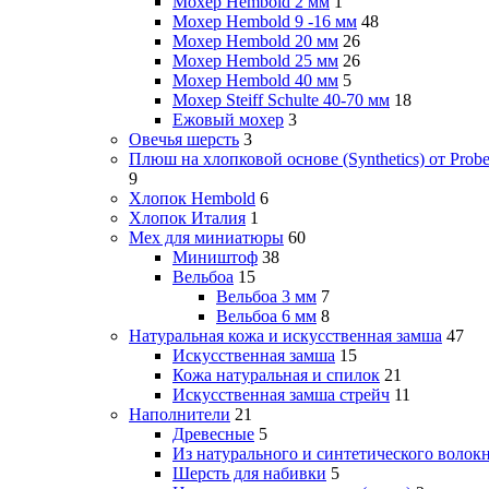
Мохер Hembold 2 мм
1
Мохер Hembold 9 -16 мм
48
Мохер Hembold 20 мм
26
Мохер Hembold 25 мм
26
Мохер Hembold 40 мм
5
Мохер Steiff Schulte 40-70 мм
18
Ежовый мохер
3
Овечья шерсть
3
Плюш на хлопковой основе (Synthetics) от Probe
9
Хлопок Hembold
6
Хлопок Италия
1
Мех для миниатюры
60
Миништоф
38
Вельбоа
15
Вельбоа 3 мм
7
Вельбоа 6 мм
8
Натуральная кожа и искусственная замша
47
Искусственная замша
15
Кожа натуральная и спилок
21
Искусственная замша стрейч
11
Наполнители
21
Древесные
5
Из натурального и синтетического волок
Шерсть для набивки
5