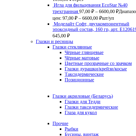
Игла для фильцевания EcoStar №40
трехгранная
97,00
₽
–
6600,00
₽
Диапаз
цен: 97,00 ₽ – 6600,00 ₽
шт/уп
Моделайт Софт, двухкомпонентный
эпоксидный состав, 160 гр, арт. Е12061
645,00
₽
Глазки и ресницы
Глазки стеклянные
Чёрные глянцевые
Чёрные матовые
Цветные прозрачные со зрачком
Глазки дурашки/крейзи/косые
Таксидермические
Позиционные
Глазки акриловые (Беларусь)
Глазки для Тедди
Глазки таксидермические
Глаза для кукол
Прочие
Рыбки
Бусины, винтаж