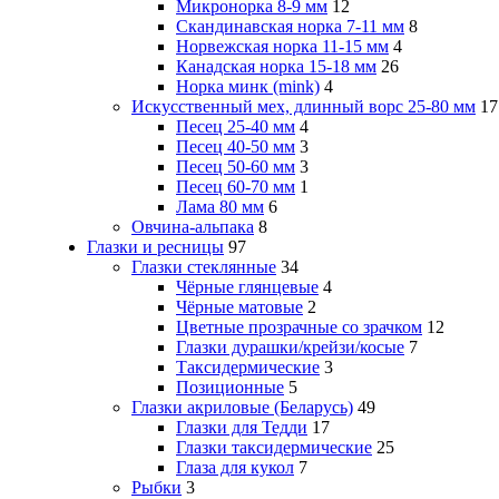
Микронорка 8-9 мм
12
Скандинавская норка 7-11 мм
8
Норвежская норка 11-15 мм
4
Канадская норка 15-18 мм
26
Норка минк (mink)
4
Искусственный мех, длинный ворс 25-80 мм
17
Песец 25-40 мм
4
Песец 40-50 мм
3
Песец 50-60 мм
3
Песец 60-70 мм
1
Лама 80 мм
6
Овчина-альпака
8
Глазки и ресницы
97
Глазки стеклянные
34
Чёрные глянцевые
4
Чёрные матовые
2
Цветные прозрачные со зрачком
12
Глазки дурашки/крейзи/косые
7
Таксидермические
3
Позиционные
5
Глазки акриловые (Беларусь)
49
Глазки для Тедди
17
Глазки таксидермические
25
Глаза для кукол
7
Рыбки
3