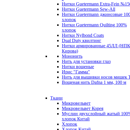
Нитки Guetermann Extra-Fein №15
Нитки Guetermann Sew-All
Нитки Guetermann джинсовые 10
хлопок
Нитки Guetermann Quilting 100%
хлопок
Нитки Nylbond Coats
Dual Duty квилтинг
Нитки армированные 45ЛЛ (НПК
Кирова)
Мононить
Нить для установки глаз
Нитки вощеные
Ирис "Гамма"
Нить для вышивки носов мишек 
Вощеная нить Dafna 1 мм, 100 м
Ткани
Микровельвет
Микровельвет Корея
Муслин двухслойный жатый 100
хлопок Китай
Хлопок
Хлопок Китай