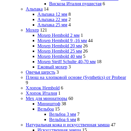
Вискоза Италия пушистая
6
Альпака
14
Альпака 12 мм
8
Альпака 22 мм
2
Альпака 25 мм
4
Мохер
121
Мохер Hembold 2 мм
1
Мохер Hembold 9 -16 мм
44
Мохер Hembold 20 мм
26
Мохер Hembold 25 мм
26
Мохер Hembold 40 мм
5
Мохер Steiff Schulte 40-70 мм
18
Ежовый мохер
3
Овечья шерсть
3
Плюш на хлопковой основе (Synthetics) от Probear
9
Хлопок Hembold
6
Хлопок Италия
1
Мех для миниатюры
60
Миништоф
38
Вельбоа
15
Вельбоа 3 мм
7
Вельбоа 6 мм
8
Натуральная кожа и искусственная замша
47
Искусственная замша
15