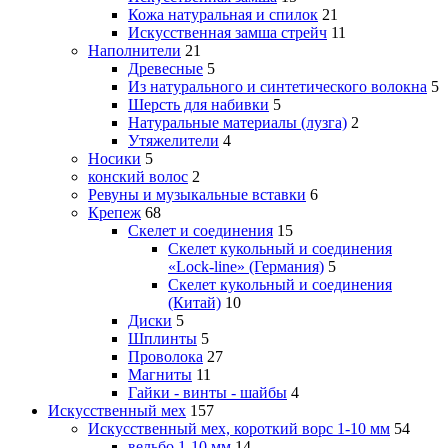
Кожа натуральная и спилок
21
Искусственная замша стрейч
11
Наполнители
21
Древесные
5
Из натурального и синтетического волокна
5
Шерсть для набивки
5
Натуральные материалы (лузга)
2
Утяжелители
4
Носики
5
конский волос
2
Ревуны и музыкальные вставки
6
Крепеж
68
Скелет и соединения
15
Скелет кукольный и соединения
«Lock-line» (Германия)
5
Скелет кукольный и соединения
(Китай)
10
Диски
5
Шплинты
5
Проволока
27
Магниты
11
Гайки - винты - шайбы
4
Искусственный мех
157
Искусственный мех, короткий ворс 1-10 мм
54
вельбо 1-10 мм
14