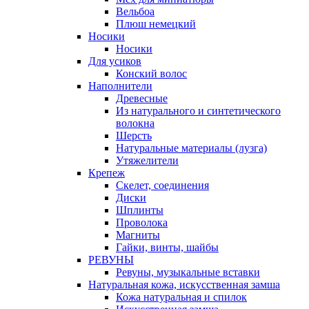
Вельбоа
Плюш немецкий
Носики
Носики
Для усиков
Конский волос
Наполнители
Древесные
Из натурального и синтетического
волокна
Шерсть
Натуральные материалы (лузга)
Утяжелители
Крепеж
Скелет, соединения
Диски
Шплинты
Проволока
Магниты
Гайки, винты, шайбы
РЕВУНЫ
Ревуны, музыкальные вставки
Натуральная кожа, искусственная замша
Кожа натуральная и спилок