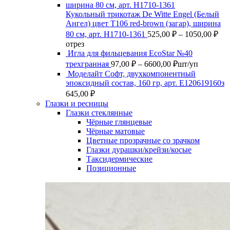
Кукольный трикотаж De Witte Engel (Белый
Ангел) цвет Т106 red-brown (загар), ширина
Ди
80 см, арт. Н1710-1361
525,00
₽
–
1050,00
₽
цен
отрез
525
Игла для фильцевания EcoStar №40
Диапазон
–
трехгранная
97,00
₽
–
6600,00
₽
шт/уп
цен:
105
Моделайт Софт, двухкомпонентный
97,00 ₽
эпоксидный состав, 160 гр, арт. Е120619160з
–
645,00
₽
6600,00 ₽
Глазки и ресницы
Глазки стеклянные
Чёрные глянцевые
Чёрные матовые
Цветные прозрачные со зрачком
Глазки дурашки/крейзи/косые
Таксидермические
Позиционные