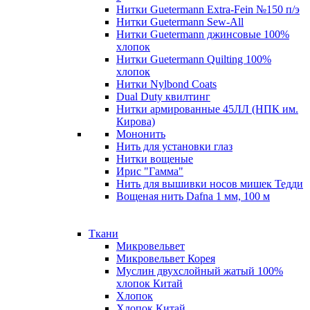
Нитки Guetermann Extra-Fein №150 п/э
Нитки Guetermann Sew-All
Нитки Guetermann джинсовые 100%
хлопок
Нитки Guetermann Quilting 100%
хлопок
Нитки Nylbond Coats
Dual Duty квилтинг
Нитки армированные 45ЛЛ (НПК им.
Кирова)
Мононить
Нить для установки глаз
Нитки вощеные
Ирис "Гамма"
Нить для вышивки носов мишек Тедди
Вощеная нить Dafna 1 мм, 100 м
Ткани
Микровельвет
Микровельвет Корея
Муслин двухслойный жатый 100%
хлопок Китай
Хлопок
Хлопок Китай