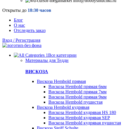
info@hobbyshtuchki.ru
Открыты до
18:30 часов
Блог
О нас
Отследить заказ
Вход / Регистрация
Все категории
Материалы для Тедди
ВИСКОЗА
Вискоза Hembold прямая
Вискоза Hembold прямая 6мм
Вискоза Hembold прямая 7мм
Вискоза Hembold прямая 9мм
Вискоза Hembold пушистая
Вискоза Hembold кудрявая
Вискоза Hembold кудрявая HS 180
Вискоза Hembold кудрявая SEP
Вискоза Hembold кудрявая пушистая
Вискоза Steiff Schulte