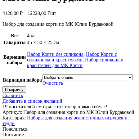
Диапазон
4120,00
₽
–
12220,00
₽
шт
цен:
Набор для создания корги по МК Юлии Бурдаковой
4120,00 ₽
–
Вес
4 кг
12220,00 ₽
Габариты
45 × 50 × 25 см
Набор Корги без силикона
,
Набор Корги с
Вариации
силиконом и красителями
,
Набор силикона и
набора
красителей для МК Корги
Вариации набора
Очистить
Количество
В корзину
товара
Сравнить
Набор
Добавить в список желаний
для
19
посетителей смотрят этот товар прямо сейчас!
создания
Артикул:
Набор для создания корги по МК Юлии Бурдаковой
корги
Категория:
Наборы для создания реалистичных игрушек и
по
тедди
МК
Поделиться:
Юлии
Описание
Бурдаковой