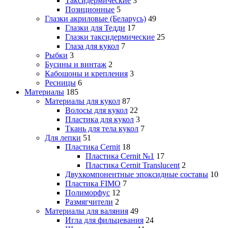
Таксидермические
3
Позиционные
5
Глазки акриловые (Беларусь)
49
Глазки для Тедди
17
Глазки таксидермические
25
Глаза для кукол
7
Рыбки
3
Бусины и винтаж
2
Кабошоны и крепления
3
Ресницы
6
Материалы
185
Материалы для кукол
87
Волосы для кукол
22
Пластика для кукол
3
Ткань для тела кукол
7
Для лепки
51
Пластика Cernit
18
Пластика Cernit №1
17
Пластика Cernit Translucent
2
Двухкомпонентные эпоксидные составы
10
Пластика FIMO
7
Полиморфус
12
Размягчители
2
Материалы для валяния
49
Игла для фильцевания
24