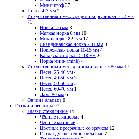
Миништоф
37
Нерпа 4-7 мм
7
Искусственный мех, средний ворс, норка 5-22 мм
71
Норка 5-6 мм
3
Мягкая норка 8 мм
18
Микронорка 8-9 мм
12
Скандинавская норка 7-11 мм
8
Норвежская норка 11-15 мм
4
Канадская норка 15-18 мм
26
Норка минк (mink)
4
Искусственный мех, длинный ворс 25-80 мм
17
Песец 25-40 мм
4
Песец 40-50 мм
3
Песец 50-60 мм
3
Песец 60-70 мм
1
Лама 80 мм
6
Овчина-альпака
8
Глазки и ресницы
97
Глазки стеклянные
34
Чёрные глянцевые
4
Чёрные матовые
2
Цветные прозрачные со зрачком
12
Глазки дурашки/крейзи/косые
7