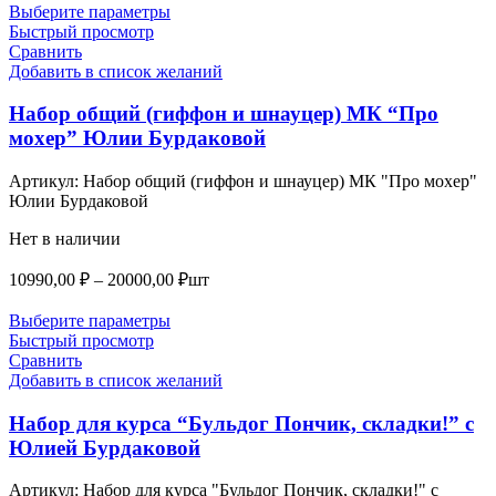
6770,00 ₽
Выберите параметры
–
Быстрый просмотр
Сравнить
12220,00 ₽
Добавить в список желаний
Набор общий (гиффон и шнауцер) МК “Про
мохер” Юлии Бурдаковой
Артикул:
Набор общий (гиффон и шнауцер) МК "Про мохер"
Юлии Бурдаковой
Нет в наличии
Диапазон
10990,00
₽
–
20000,00
₽
шт
цен:
10990,00 ₽
Выберите параметры
–
Быстрый просмотр
Сравнить
20000,00 ₽
Добавить в список желаний
Набор для курса “Бульдог Пончик, складки!” с
Юлией Бурдаковой
Артикул:
Набор для курса "Бульдог Пончик, складки!" с