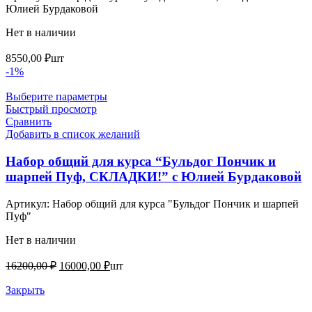
Юлией Бурдаковой
Нет в наличии
8550,00
₽
шт
-1%
Выберите параметры
Быстрый просмотр
Сравнить
Добавить в список желаний
Набор общий для курса “Бульдог Пончик и
шарпей Пуф, СКЛАДКИ!” с Юлией Бурдаковой
Артикул:
Набор общий для курса "Бульдог Пончик и шарпей
Пуф"
Нет в наличии
Первоначальная
Текущая
16200,00
₽
16000,00
₽
шт
цена
цена:
составляла
Закрыть
16000,00 ₽.
16200,00 ₽.