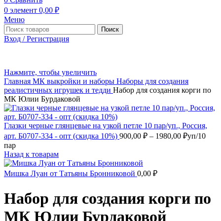
0
элемент
0,00
₽
Меню
Поиск
Вход / Регистрация
Нажмите, чтобы увеличить
Главная
МК выкройки и наборы
Наборы для создания
реалистичных игрушек и тедди
Набор для создания корги по
МК Юлии Бурдаковой
Глазки черные глянцевые на узкой петле 10 пар/уп., Россия,
Диапазон
арт. Б0707-334 - опт (скидка 10%)
900,00
₽
–
1980,00
₽
уп/10
цен:
пар
900,00 ₽
Назад к товарам
–
1980,00 ₽
Мишка Луан от Татьяны Бронниковой
0,00
₽
Набор для создания корги по
МК Юлии Бурдаковой