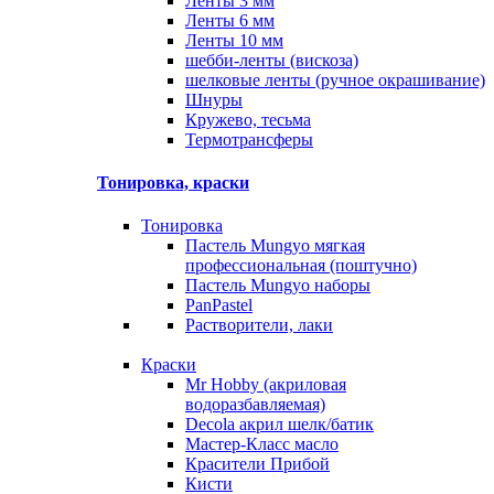
Ленты 3 мм
Ленты 6 мм
Ленты 10 мм
шебби-ленты (вискоза)
шелковые ленты (ручное окрашивание)
Шнуры
Кружево, тесьма
Термотрансферы
Тонировка, краски
Тонировка
Пастель Mungyo мягкая
профессиональная (поштучно)
Пастель Mungyo наборы
PanPastel
Растворители, лаки
Краски
Mr Hobby (акриловая
водоразбавляемая)
Decola акрил шелк/батик
Мастер-Класс масло
Красители Прибой
Кисти