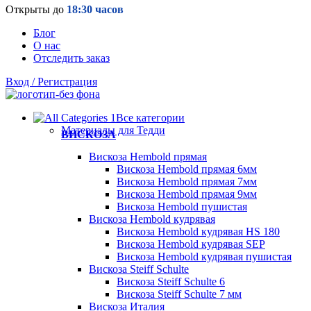
Открыты до
18:30 часов
Блог
О нас
Отследить заказ
Вход / Регистрация
Все категории
Материалы для Тедди
ВИСКОЗА
Вискоза Hembold прямая
Вискоза Hembold прямая 6мм
Вискоза Hembold прямая 7мм
Вискоза Hembold прямая 9мм
Вискоза Hembold пушистая
Вискоза Hembold кудрявая
Вискоза Hembold кудрявая HS 180
Вискоза Hembold кудрявая SEP
Вискоза Hembold кудрявая пушистая
Вискоза Steiff Schulte
Вискоза Steiff Schulte 6
Вискоза Steiff Schulte 7 мм
Вискоза Италия