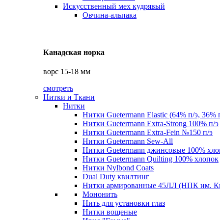
Искусственный мех кудрявый
Овчина-альпака
Канадская норка
ворс 15-18 мм
смотреть
Нитки и Ткани
Нитки
Нитки Guetermann Elastic (64% п/э, 36% 
Нитки Guetermann Extra-Strong 100% п/э
Нитки Guetermann Extra-Fein №150 п/э
Нитки Guetermann Sew-All
Нитки Guetermann джинсовые 100% хло
Нитки Guetermann Quilting 100% хлопок
Нитки Nylbond Coats
Dual Duty квилтинг
Нитки армированные 45ЛЛ (НПК им. К
Мононить
Нить для установки глаз
Нитки вощеные