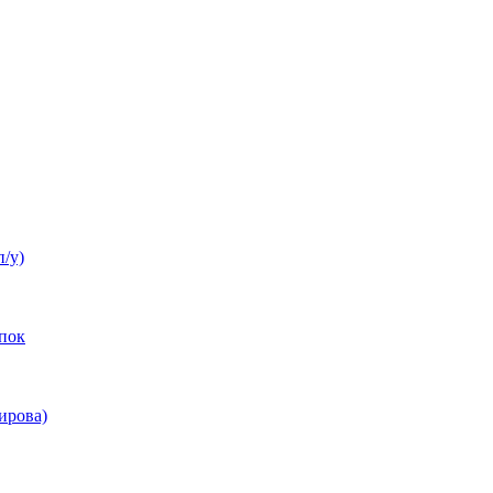
п/у)
пок
ирова)