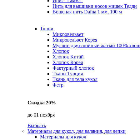
Ирис "Гамма"
Нить для вышивки носов мишек Тедди
Вощеная нить Dafna 1 мм, 100 м
Ткани
Микровельвет
Микровельвет Корея
Муслин двухслойный жатый 100% хлоп
Хлопок
Хлопок Китай
Хлопок Корея
Фактурный хлопок
Ткани Турция
Ткань для тела кукол
Фетр
Скидка 20%
до 01 ноября
Выбрать
Материалы для кукол, для валяния, для лепки
Материалы для кукол