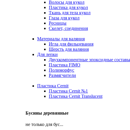
Волосы для кукол
Пластика для кукол
Ткань для тела кукол
Глаза для кукол
Ресницы
Скелет, соединения
Материалы для валяния
Игла для фильцевания
Шерсть для валяния
Для лепки
Двухкомпонентные эпоксидные состав
Пластика FIMO
Полиморфус
Размягчители
Пластика Cernit
Пластика Cernit №1
Пластика Cernit Translucent
Бусины деревянные
не только для бус...