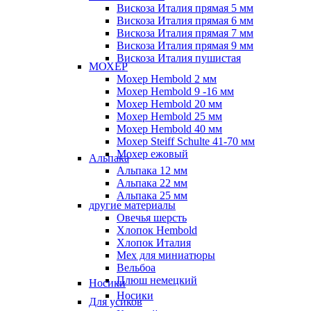
Вискоза Италия прямая 5 мм
Вискоза Италия прямая 6 мм
Вискоза Италия прямая 7 мм
Вискоза Италия прямая 9 мм
Вискоза Италия пушистая
МОХЕР
Мохер Hembold 2 мм
Мохер Hembold 9 -16 мм
Мохер Hembold 20 мм
Мохер Hembold 25 мм
Мохер Hembold 40 мм
Мохер Steiff Schulte 41-70 мм
Мохер ежовый
Альпака
Альпака 12 мм
Альпака 22 мм
Альпака 25 мм
другие материалы
Овечья шерсть
Хлопок Hembold
Хлопок Италия
Мех для миниатюры
Вельбоа
Плюш немецкий
Носики
Носики
Для усиков