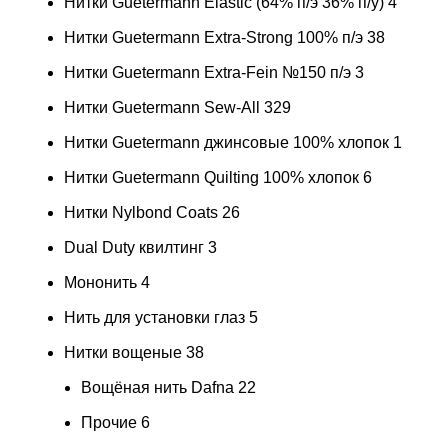
Нитки Guetermann Elastic (64% п/э 36% п/у)
4
Нитки Guetermann Extra-Strong 100% п/э
38
Нитки Guetermann Extra-Fein №150 п/э
3
Нитки Guetermann Sew-All
329
Нитки Guetermann джинсовые 100% хлопок
1
Нитки Guetermann Quilting 100% хлопок
6
Нитки Nylbond Coats
26
Dual Duty квилтинг
3
Мононить
4
Нить для установки глаз
5
Нитки вощеные
38
Вощёная нить Dafna
22
Прочие
6