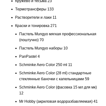
Кружево и тесьма
23
Термотрансферы
133
Растворители и лаки
11
Краски и тонировка
271
Пастель Mungyo мягкая профессиональная
(поштучно)
70
Пастель Mungyo наборы
10
PanPastel
4
Schminke Aero Color 250 ml
11
Schminke Aero Color (28 ml) стандартные
стеклянные баночки с капельницами
59
Schminke Aero Color (фасовка 15 мл для мк)
12
Mr Hobby (акриловая водоразбавляемая)
41