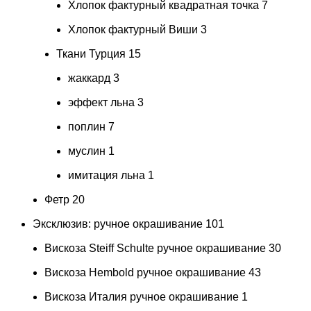
Хлопок фактурный квадратная точка
7
Хлопок фактурный Виши
3
Ткани Турция
15
жаккард
3
эффект льна
3
поплин
7
муслин
1
имитация льна
1
Фетр
20
Эксклюзив: ручное окрашивание
101
Вискоза Steiff Schulte ручное окрашивание
30
Вискоза Hembold ручное окрашивание
43
Вискоза Италия ручное окрашивание
1