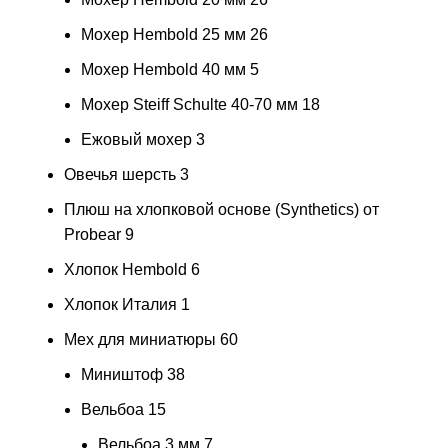
Мохер Hembold 25 мм
26
Мохер Hembold 40 мм
5
Мохер Steiff Schulte 40-70 мм
18
Ежовый мохер
3
Овечья шерсть
3
Плюш на хлопковой основе (Synthetics) от
Probear
9
Хлопок Hembold
6
Хлопок Италия
1
Мех для миниатюры
60
Миништоф
38
Вельбоа
15
Вельбоа 3 мм
7