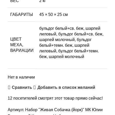
ВЕС
2 кг
ГАБАРИТЫ
45 × 50 × 25 см
бульдог белый+св. беж, шарпей
лиловый, бульдог белый+св. беж,
ЦВЕТ
шарпей молочный, бульдог
МЕХА,
белый+темн. беж, шарпей
ВАРИАЦИИ
лиловый, бульдог белый+темн.
беж, шарпей молочный
Нет в наличии
Сравнить
Добавить в список желаний
12
посетителей смотрят этот товар прямо сейчас!
Артикул:
Набор "Живая Собачка (йорк)" МК Юлии