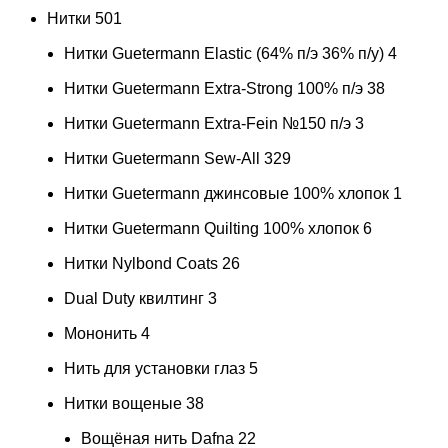
Нитки
501
Нитки Guetermann Elastic (64% п/э 36% п/у)
4
Нитки Guetermann Extra-Strong 100% п/э
38
Нитки Guetermann Extra-Fein №150 п/э
3
Нитки Guetermann Sew-All
329
Нитки Guetermann джинсовые 100% хлопок
1
Нитки Guetermann Quilting 100% хлопок
6
Нитки Nylbond Coats
26
Dual Duty квилтинг
3
Мононить
4
Нить для установки глаз
5
Нитки вощеные
38
Вощёная нить Dafna
22