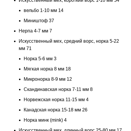
Искусственный мех, короткий ворс 1-10 мм
54
вельбо 1-10 мм
14
Миништоф
37
Нерпа 4-7 мм
7
Искусственный мех, средний ворс, норка 5-22
мм
71
Норка 5-6 мм
3
Мягкая норка 8 мм
18
Микронорка 8-9 мм
12
Скандинавская норка 7-11 мм
8
Норвежская норка 11-15 мм
4
Канадская норка 15-18 мм
26
Норка минк (mink)
4
Искусственный мех, длинный ворс 25-80 мм
17