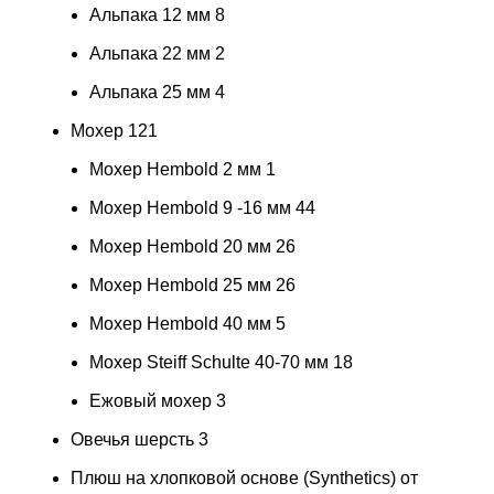
Альпака 12 мм
8
Альпака 22 мм
2
Альпака 25 мм
4
Мохер
121
Мохер Hembold 2 мм
1
Мохер Hembold 9 -16 мм
44
Мохер Hembold 20 мм
26
Мохер Hembold 25 мм
26
Мохер Hembold 40 мм
5
Мохер Steiff Schulte 40-70 мм
18
Ежовый мохер
3
Овечья шерсть
3
Плюш на хлопковой основе (Synthetics) от