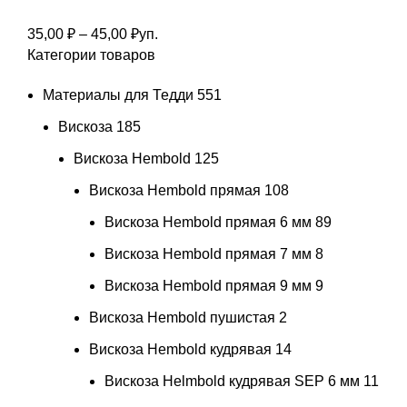
Диапазон
35,00
₽
–
45,00
₽
уп.
Категории товаров
цен:
35,00 ₽
Материалы для Тедди
551
–
45,00 ₽
Вискоза
185
Вискоза Hembold
125
Вискоза Hembold прямая
108
Вискоза Hembold прямая 6 мм
89
Вискоза Hembold прямая 7 мм
8
Вискоза Hembold прямая 9 мм
9
Вискоза Hembold пушистая
2
Вискоза Hembold кудрявая
14
Вискоза Helmbold кудрявая SEP 6 мм
11