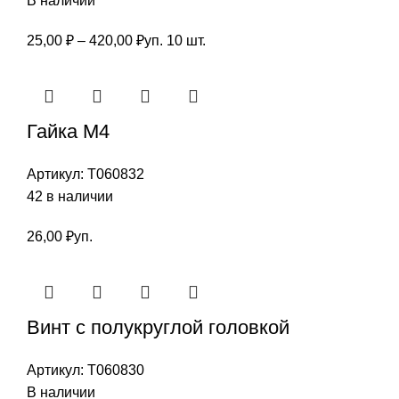
В наличии
Диапазон
25,00
₽
–
420,00
₽
уп. 10 шт.
цен:
25,00 ₽
–
Гайка М4
420,00 ₽
Артикул:
Т060832
42 в наличии
26,00
₽
уп.
Винт с полукруглой головкой
Артикул:
Т060830
В наличии