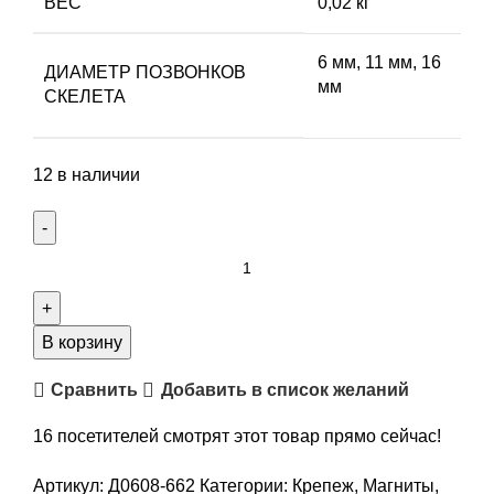
ВЕС
0,02 кг
6 мм, 11 мм, 16
ДИАМЕТР ПОЗВОНКОВ
мм
СКЕЛЕТА
12 в наличии
Количество
товара
Неодимовые
магниты
В корзину
6
Сравнить
Добавить в список желаний
х
10
16
посетителей смотрят этот товар прямо сейчас!
мм,
4
Артикул:
Д0608-662
Категории:
Крепеж
,
Магниты
,