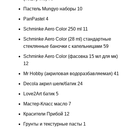
Пастель Mungyo наборы
10
PanPastel
4
Schminke Aero Color 250 ml
11
Schminke Aero Color (28 ml) стандартные
стеклянные баночки с капельницами
59
Schminke Aero Color (фасовка 15 мл для мк)
12
Mr Hobby (акриловая водоразбавляемая)
41
Decola акрил шелк/батик
24
Love2Art батик
5
Мастер-Класс масло
7
Красители Прибой
12
Грунты и текстурные пасты
1