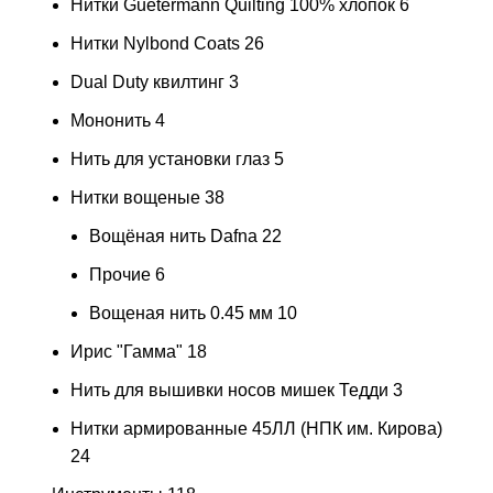
Нитки Guetermann Quilting 100% хлопок
6
Нитки Nylbond Coats
26
Dual Duty квилтинг
3
Мононить
4
Нить для установки глаз
5
Нитки вощеные
38
Вощёная нить Dafna
22
Прочие
6
Вощеная нить 0.45 мм
10
Ирис "Гамма"
18
Нить для вышивки носов мишек Тедди
3
Нитки армированные 45ЛЛ (НПК им. Кирова)
24