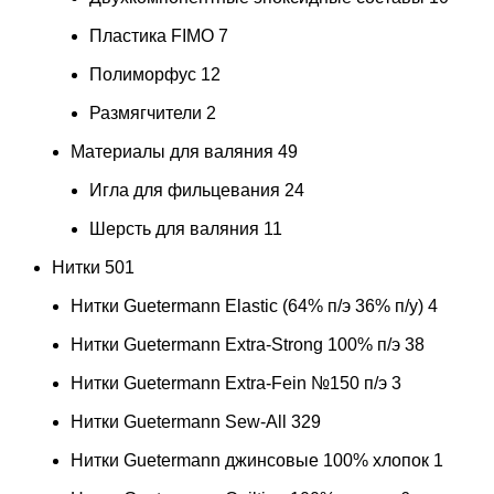
Пластика FIMO
7
Полиморфус
12
Размягчители
2
Материалы для валяния
49
Игла для фильцевания
24
Шерсть для валяния
11
Нитки
501
Нитки Guetermann Elastic (64% п/э 36% п/у)
4
Нитки Guetermann Extra-Strong 100% п/э
38
Нитки Guetermann Extra-Fein №150 п/э
3
Нитки Guetermann Sew-All
329
Нитки Guetermann джинсовые 100% хлопок
1