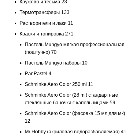
Кружево и тесьма
23
Термотрансферы
133
Растворители и лаки
11
Краски и тонировка
271
Пастель Mungyo мягкая профессиональная
(поштучно)
70
Пастель Mungyo наборы
10
PanPastel
4
Schminke Aero Color 250 ml
11
Schminke Aero Color (28 ml) стандартные
стеклянные баночки с капельницами
59
Schminke Aero Color (фасовка 15 мл для мк)
12
Mr Hobby (акриловая водоразбавляемая)
41