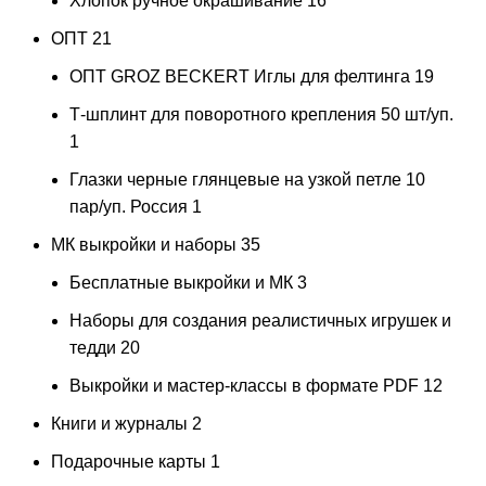
Хлопок ручное окрашивание
16
ОПТ
21
ОПТ GROZ BECKERT Иглы для фелтинга
19
Т-шплинт для поворотного крепления 50 шт/уп.
1
Глазки черные глянцевые на узкой петле 10
пар/уп. Россия
1
МК выкройки и наборы
35
Бесплатные выкройки и МК
3
Наборы для создания реалистичных игрушек и
тедди
20
Выкройки и мастер-классы в формате PDF
12
Книги и журналы
2
Подарочные карты
1