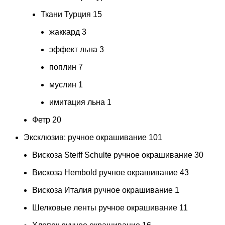
Ткани Турция
15
жаккард
3
эффект льна
3
поплин
7
муслин
1
имитация льна
1
Фетр
20
Эксклюзив: ручное окрашивание
101
Вискоза Steiff Schulte ручное окрашивание
30
Вискоза Hembold ручное окрашивание
43
Вискоза Италия ручное окрашивание
1
Шелковые ленты ручное окрашивание
11