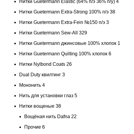
Нитки Guetermann Elastic (64% п/э 36% п/у)
4
Нитки Guetermann Extra-Strong 100% п/э
38
Нитки Guetermann Extra-Fein №150 п/э
3
Нитки Guetermann Sew-All
329
Нитки Guetermann джинсовые 100% хлопок
1
Нитки Guetermann Quilting 100% хлопок
6
Нитки Nylbond Coats
26
Dual Duty квилтинг
3
Мононить
4
Нить для установки глаз
5
Нитки вощеные
38
Вощёная нить Dafna
22
Прочие
6