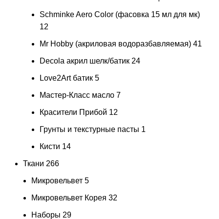
Schminke Aero Color (фасовка 15 мл для мк)
12
Mr Hobby (акриловая водоразбавляемая)
41
Decola акрил шелк/батик
24
Love2Art батик
5
Мастер-Класс масло
7
Красители Прибой
12
Грунты и текстурные пасты
1
Кисти
14
Ткани
266
Микровельвет
5
Микровельвет Корея
32
Наборы
29