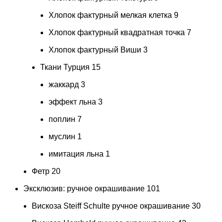
Хлопок фактурный мелкая клетка
9
Хлопок фактурный квадратная точка
7
Хлопок фактурный Виши
3
Ткани Турция
15
жаккард
3
эффект льна
3
поплин
7
муслин
1
имитация льна
1
Фетр
20
Эксклюзив: ручное окрашивание
101
Вискоза Steiff Schulte ручное окрашивание
30