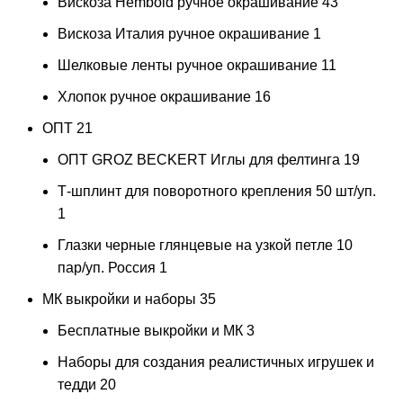
Вискоза Hembold ручное окрашивание
43
Вискоза Италия ручное окрашивание
1
Шелковые ленты ручное окрашивание
11
Хлопок ручное окрашивание
16
ОПТ
21
ОПТ GROZ BECKERT Иглы для фелтинга
19
Т-шплинт для поворотного крепления 50 шт/уп.
1
Глазки черные глянцевые на узкой петле 10
пар/уп. Россия
1
МК выкройки и наборы
35
Бесплатные выкройки и МК
3
Наборы для создания реалистичных игрушек и
тедди
20