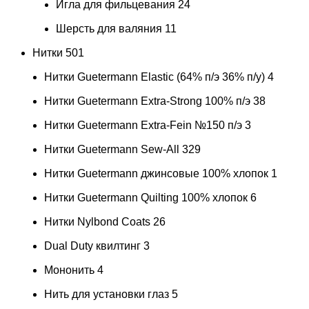
Игла для фильцевания
24
Шерсть для валяния
11
Нитки
501
Нитки Guetermann Elastic (64% п/э 36% п/у)
4
Нитки Guetermann Extra-Strong 100% п/э
38
Нитки Guetermann Extra-Fein №150 п/э
3
Нитки Guetermann Sew-All
329
Нитки Guetermann джинсовые 100% хлопок
1
Нитки Guetermann Quilting 100% хлопок
6
Нитки Nylbond Coats
26
Dual Duty квилтинг
3
Мононить
4
Нить для установки глаз
5