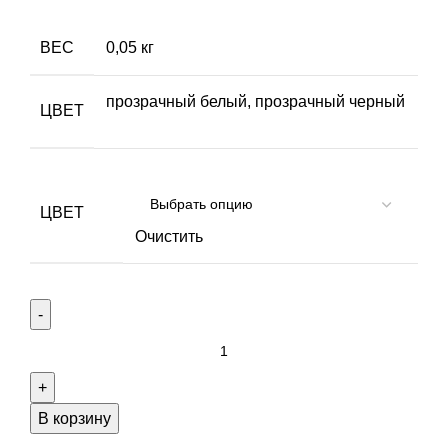
ВЕС
0,05 кг
прозрачный белый, прозрачный черный
ЦВЕТ
ЦВЕТ
Очистить
Количество
товара
Нить
моно
В корзину
Гутерманн