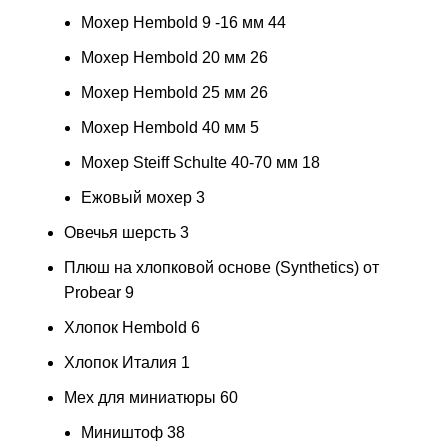
Мохер Hembold 9 -16 мм
44
Мохер Hembold 20 мм
26
Мохер Hembold 25 мм
26
Мохер Hembold 40 мм
5
Мохер Steiff Schulte 40-70 мм
18
Ежовый мохер
3
Овечья шерсть
3
Плюш на хлопковой основе (Synthetics) от
Probear
9
Хлопок Hembold
6
Хлопок Италия
1
Мех для миниатюры
60
Миништоф
38