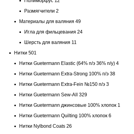
Полиморфус
12
Размягчители
2
Материалы для валяния
49
Игла для фильцевания
24
Шерсть для валяния
11
Нитки
501
Нитки Guetermann Elastic (64% п/э 36% п/у)
4
Нитки Guetermann Extra-Strong 100% п/э
38
Нитки Guetermann Extra-Fein №150 п/э
3
Нитки Guetermann Sew-All
329
Нитки Guetermann джинсовые 100% хлопок
1
Нитки Guetermann Quilting 100% хлопок
6
Нитки Nylbond Coats
26