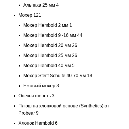
Альпака 25 мм
4
Мохер
121
Мохер Hembold 2 мм
1
Мохер Hembold 9 -16 мм
44
Мохер Hembold 20 мм
26
Мохер Hembold 25 мм
26
Мохер Hembold 40 мм
5
Мохер Steiff Schulte 40-70 мм
18
Ежовый мохер
3
Овечья шерсть
3
Плюш на хлопковой основе (Synthetics) от
Probear
9
Хлопок Hembold
6