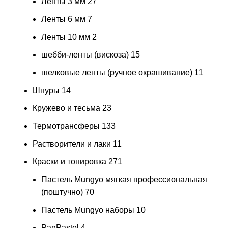
Ленты 3 мм
27
Ленты 6 мм
7
Ленты 10 мм
2
шебби-ленты (вискоза)
15
шелковые ленты (ручное окрашивание)
11
Шнуры
14
Кружево и тесьма
23
Термотрансферы
133
Растворители и лаки
11
Краски и тонировка
271
Пастель Mungyo мягкая профессиональная
(поштучно)
70
Пастель Mungyo наборы
10
PanPastel
4