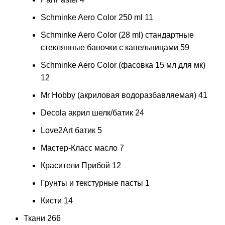
Schminke Aero Color 250 ml
11
Schminke Aero Color (28 ml) стандартные
стеклянные баночки с капельницами
59
Schminke Aero Color (фасовка 15 мл для мк)
12
Mr Hobby (акриловая водоразбавляемая)
41
Decola акрил шелк/батик
24
Love2Art батик
5
Мастер-Класс масло
7
Красители Прибой
12
Грунты и текстурные пасты
1
Кисти
14
Ткани
266