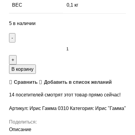
ВЕС
0,1 кг
5 в наличии
Количество
товара
Нитки
Ирис
В корзину
"Гамма",
Сравнить
Добавить в список желаний
цвет
0310,
14
посетителей смотрят этот товар прямо сейчас!
светлый
персиковый,
Артикул:
Ирис Гамма 0310
Категория:
Ирис "Гамма"
10
г
Поделиться:
(82
Описание