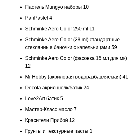
Пастель Mungyo наборы
10
PanPastel
4
Schminke Aero Color 250 ml
11
Schminke Aero Color (28 ml) стандартные
стеклянные баночки с капельницами
59
Schminke Aero Color (фасовка 15 мл для мк)
12
Mr Hobby (акриловая водоразбавляемая)
41
Decola акрил шелк/батик
24
Love2Art батик
5
Мастер-Класс масло
7
Красители Прибой
12
Грунты и текстурные пасты
1