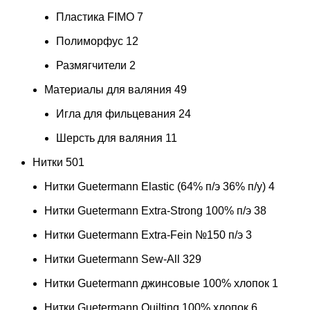
Пластика FIMO
7
Полиморфус
12
Размягчители
2
Материалы для валяния
49
Игла для фильцевания
24
Шерсть для валяния
11
Нитки
501
Нитки Guetermann Elastic (64% п/э 36% п/у)
4
Нитки Guetermann Extra-Strong 100% п/э
38
Нитки Guetermann Extra-Fein №150 п/э
3
Нитки Guetermann Sew-All
329
Нитки Guetermann джинсовые 100% хлопок
1
Нитки Guetermann Quilting 100% хлопок
6