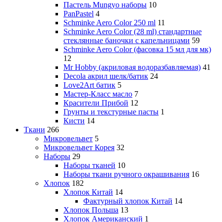
Пастель Mungyo наборы
10
PanPastel
4
Schminke Aero Color 250 ml
11
Schminke Aero Color (28 ml) стандартные
стеклянные баночки с капельницами
59
Schminke Aero Color (фасовка 15 мл для мк)
12
Mr Hobby (акриловая водоразбавляемая)
41
Decola акрил шелк/батик
24
Love2Art батик
5
Мастер-Класс масло
7
Красители Прибой
12
Грунты и текстурные пасты
1
Кисти
14
Ткани
266
Микровельвет
5
Микровельвет Корея
32
Наборы
29
Наборы тканей
10
Наборы ткани ручного окрашивания
16
Хлопок
182
Хлопок Китай
14
Фактурный хлопок Китай
14
Хлопок Польша
13
Хлопок Американский
1