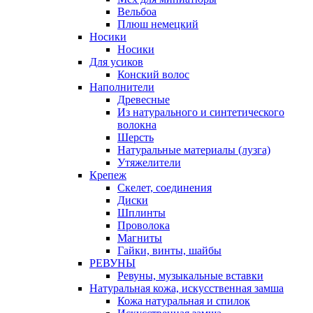
Вельбоа
Плюш немецкий
Носики
Носики
Для усиков
Конский волос
Наполнители
Древесные
Из натурального и синтетического
волокна
Шерсть
Натуральные материалы (лузга)
Утяжелители
Крепеж
Скелет, соединения
Диски
Шплинты
Проволока
Магниты
Гайки, винты, шайбы
РЕВУНЫ
Ревуны, музыкальные вставки
Натуральная кожа, искусственная замша
Кожа натуральная и спилок