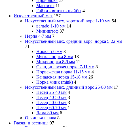
Проволока
27
Магниты
11
Гайки - винты - шайбы
4
Искусственный мех
157
Искусственный мех, короткий ворс 1-10 мм
54
вельбо 1-10 мм
14
Миништоф
37
Нерпа 4-7 мм
7
Искусственный мех, средний ворс, норка 5-22 мм
71
Норка 5-6 мм
3
Мягкая норка 8 мм
18
Микронорка 8-9 мм
12
Скандинавская норка 7-11 мм
8
Норвежская норка 11-15 мм
4
Канадская норка 15-18 мм
26
Норка минк (mink)
4
Искусственный мех, длинный ворс 25-80 мм
17
Песец 25-40 мм
4
Песец 40-50 мм
3
Песец 50-60 мм
3
Песец 60-70 мм
1
Лама 80 мм
6
Овчина-альпака
8
Глазки и ресницы
97