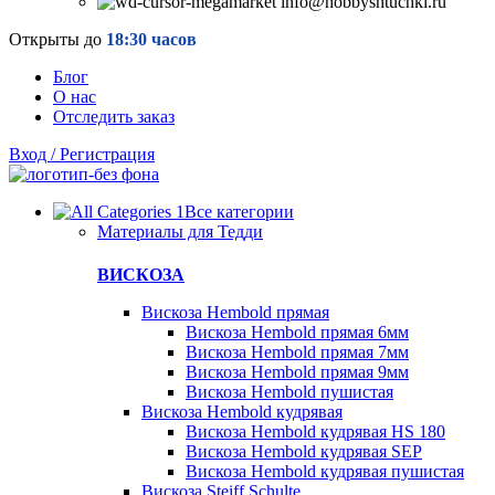
info@hobbyshtuchki.ru
Открыты до
18:30 часов
Блог
О нас
Отследить заказ
Вход / Регистрация
Все категории
Материалы для Тедди
ВИСКОЗА
Вискоза Hembold прямая
Вискоза Hembold прямая 6мм
Вискоза Hembold прямая 7мм
Вискоза Hembold прямая 9мм
Вискоза Hembold пушистая
Вискоза Hembold кудрявая
Вискоза Hembold кудрявая HS 180
Вискоза Hembold кудрявая SEP
Вискоза Hembold кудрявая пушистая
Вискоза Steiff Schulte