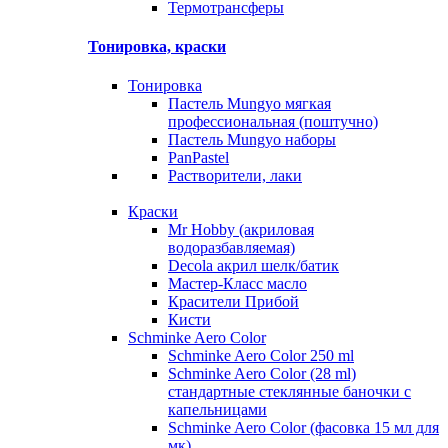
Термотрансферы
Тонировка, краски
Тонировка
Пастель Mungyo мягкая
профессиональная (поштучно)
Пастель Mungyo наборы
PanPastel
Растворители, лаки
Краски
Mr Hobby (акриловая
водоразбавляемая)
Decola акрил шелк/батик
Мастер-Класс масло
Красители Прибой
Кисти
Schminke Aero Color
Schminke Aero Color 250 ml
Schminke Aero Color (28 ml)
стандартные стеклянные баночки с
капельницами
Schminke Aero Color (фасовка 15 мл для
мк)