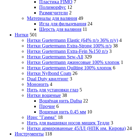
Пластика FIMO
7
Полиморфус
12
Размягчители
2
Материалы для валяния
49
Игла для фильцевания
24
Шерсть для валяния
11
Нитки
501
Нитки Guetermann Elastic (64% п/э 36% п/у)
4
Нитки Guetermann Extra-Strong 100% п/э
38
Нитки Guetermann Extra-Fein №150 п/э
3
Нитки Guetermann Sew-All
329
Нитки Guetermann джинсовые 100% хлопок
1
Нитки Guetermann Quilting 100% хлопок
6
Нитки Nylbond Coats
26
Dual Duty квилтинг
3
Мононить
4
Нить для установки глаз
5
Нитки вощеные
38
Вощёная нить Dafna
22
Прочие
6
Вощеная нить 0.45 мм
10
Ирис "Гамма"
18
Нить для вышивки носов мишек Тедди
3
Нитки армированные 45ЛЛ (НПК им. Кирова)
24
Инструменты
118