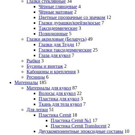
Глазки стеклянные
34
Чёрные глянцевые
4
Чёрные матовые
2
Цветные прозрачные со зрачком
12
Глазки дурашки/крейзи/косые
7
Таксидермические
3
Позиционные
5
Глазки акриловые (Беларусь)
49
Глазки для Тедди
17
Глазки таксидермические
25
Глаза для кукол
7
Рыбки
3
Бусины и винтаж
2
Кабошоны и крепления
3
Ресницы
6
Материалы
185
Материалы для кукол
87
Волосы для кукол
22
Пластика для кукол
3
Ткань для тела кукол
7
Для лепки
51
Пластика Cernit
18
Пластика Cernit №1
17
Пластика Cernit Translucent
2
Двухкомпонентные эпоксидные составы
10