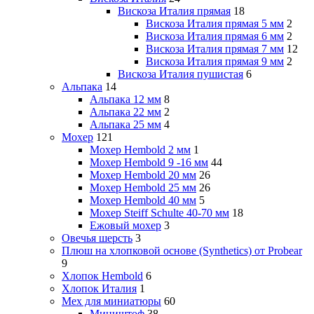
Вискоза Италия прямая
18
Вискоза Италия прямая 5 мм
2
Вискоза Италия прямая 6 мм
2
Вискоза Италия прямая 7 мм
12
Вискоза Италия прямая 9 мм
2
Вискоза Италия пушистая
6
Альпака
14
Альпака 12 мм
8
Альпака 22 мм
2
Альпака 25 мм
4
Мохер
121
Мохер Hembold 2 мм
1
Мохер Hembold 9 -16 мм
44
Мохер Hembold 20 мм
26
Мохер Hembold 25 мм
26
Мохер Hembold 40 мм
5
Мохер Steiff Schulte 40-70 мм
18
Ежовый мохер
3
Овечья шерсть
3
Плюш на хлопковой основе (Synthetics) от Probear
9
Хлопок Hembold
6
Хлопок Италия
1
Мех для миниатюры
60
Миништоф
38