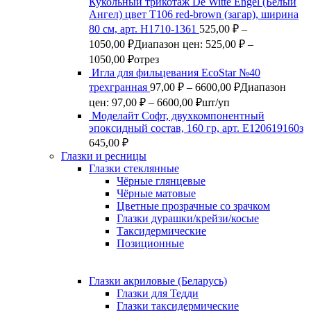
Кукольный трикотаж De Witte Engel (Белый
Ангел) цвет Т106 red-brown (загар), ширина
80 см, арт. Н1710-1361
525,00
₽
–
1050,00
₽
Диапазон цен: 525,00 ₽ –
1050,00 ₽
отрез
Игла для фильцевания EcoStar №40
трехгранная
97,00
₽
–
6600,00
₽
Диапазон
цен: 97,00 ₽ – 6600,00 ₽
шт/уп
Моделайт Софт, двухкомпонентный
эпоксидный состав, 160 гр, арт. Е120619160з
645,00
₽
Глазки и ресницы
Глазки стеклянные
Чёрные глянцевые
Чёрные матовые
Цветные прозрачные со зрачком
Глазки дурашки/крейзи/косые
Таксидермические
Позиционные
Глазки акриловые (Беларусь)
Глазки для Тедди
Глазки таксидермические