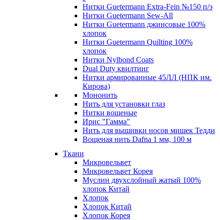
Нитки Guetermann Extra-Fein №150 п/э
Нитки Guetermann Sew-All
Нитки Guetermann джинсовые 100%
хлопок
Нитки Guetermann Quilting 100%
хлопок
Нитки Nylbond Coats
Dual Duty квилтинг
Нитки армированные 45ЛЛ (НПК им.
Кирова)
Мононить
Нить для установки глаз
Нитки вощеные
Ирис "Гамма"
Нить для вышивки носов мишек Тедди
Вощеная нить Dafna 1 мм, 100 м
Ткани
Микровельвет
Микровельвет Корея
Муслин двухслойный жатый 100%
хлопок Китай
Хлопок
Хлопок Китай
Хлопок Корея