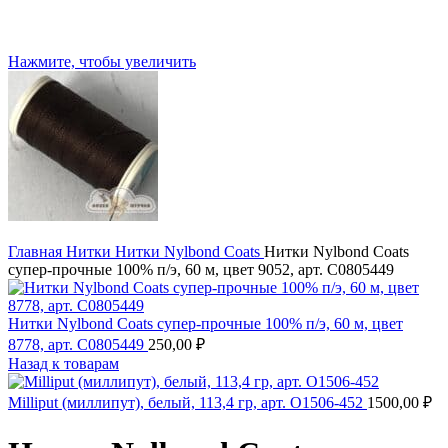
Нажмите, чтобы увеличить
Главная
Нитки
Нитки Nylbond Coats
Нитки Nylbond Coats
супер-прочные 100% п/э, 60 м, цвет 9052, арт. С0805449
Нитки Nylbond Coats супер-прочные 100% п/э, 60 м, цвет
8778, арт. С0805449
250,00
₽
Назад к товарам
Milliput (миллипут), белый, 113,4 гр, арт. О1506-452
1500,00
₽