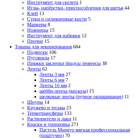
Инструмент для скелета
1
Иглы- напёрстки- приспособления для шитья
44
Клей
13
Стеки и силиконовые кисти
5
Маркеры
8
Ножницы
15
Инструмент для набивки
12
Прочие
15
Товары для декорирования
684
Подвески
106
Пуговицы
17
Пряжки заклепки брадсы люверсы
38
Ленты
62
Ленты 3 мм
27
Ленты 6 мм
7
Ленты 10 мм
2
шебби-ленты (вискоза)
15
шелковые ленты (ручное окрашивание)
11
Шнуры
14
Кружево и тесьма
23
Термотрансферы
133
Растворители и лаки
11
Краски и тонировка
271
Пастель Mungyo мягкая профессиональная
(поштучно)
70