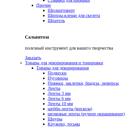
Стаффер для набивки
Прочие
Шплинтоверт
Щипцы-клещи для скелета
Шпатель
Сальвитоза
полезный инструмент для вашего творчества
Заказать
Товары для декорирования и тонировки
Товары для декорирования
Подвески
Пуговицы
Пряжки, заклепки, брадсы, люверсы
Ленты
Ленты 3 мм
Ленты 6 мм
Ленты 10 мм
шебби-ленты (вискоза)
шелковые ленты (ручное окрашивание)
Шнуры
Кружево, тесьма