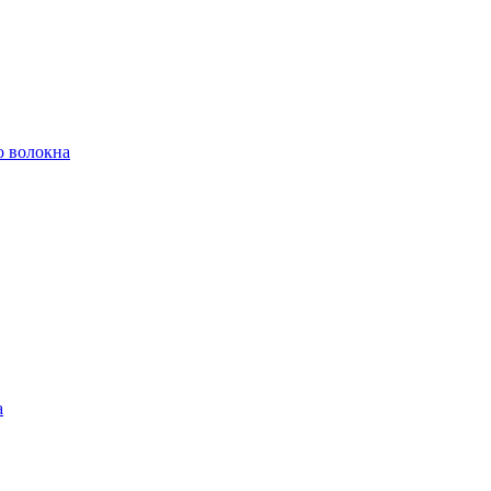
о волокна
а