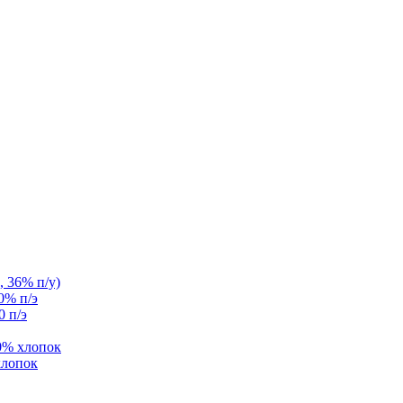
, 36% п/у)
0% п/э
0 п/э
0% хлопок
хлопок