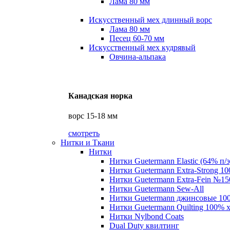
Лама 80 мм
Искусственный мех длинный ворс
Лама 80 мм
Песец 60-70 мм
Искусственный мех кудрявый
Овчина-альпака
Канадская норка
ворс 15-18 мм
смотреть
Нитки и Ткани
Нитки
Нитки Guetermann Elastic (64% п/э
Нитки Guetermann Extra-Strong 10
Нитки Guetermann Extra-Fein №15
Нитки Guetermann Sew-All
Нитки Guetermann джинсовые 10
Нитки Guetermann Quilting 100% 
Нитки Nylbond Coats
Dual Duty квилтинг