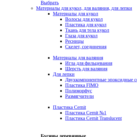
Выбрать
Материалы для кукол, для валяния, для лепки
Материалы для кукол
Волосы для кукол
Пластика для кукол
Ткань для тела кукол
Глаза для кукол
Ресницы
Скелет, соединения
Материалы для валяния
Игла для фильцевания
Шерсть для валяния
Для лепки
Двухкомпонентные эпоксидные с
Пластика FIMO
Полиморфус
Размягчители
Пластика Cernit
Пластика Cernit №1
Пластика Cernit Translucent
Бусины деревянные