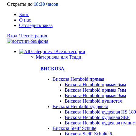
Открыты до
18:30 часов
Блог
О нас
Отследить заказ
Вход / Регистрация
Все категории
Материалы для Тедди
ВИСКОЗА
Вискоза Hembold прямая
Вискоза Hembold прямая 6мм
Вискоза Hembold прямая 7мм
Вискоза Hembold прямая 9мм
Вискоза Hembold пушистая
Вискоза Hembold кудрявая
Вискоза Hembold кудрявая HS 180
Вискоза Hembold кудрявая SEP
Вискоза Hembold кудрявая пушис
Вискоза Steiff Schulte
Вискоза Steiff Schulte 6