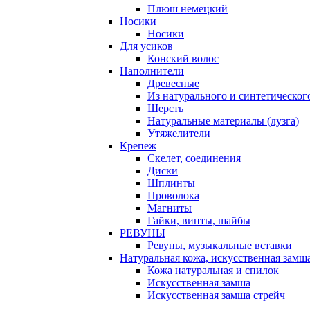
Плюш немецкий
Носики
Носики
Для усиков
Конский волос
Наполнители
Древесные
Из натурального и синтетическог
Шерсть
Натуральные материалы (лузга)
Утяжелители
Крепеж
Скелет, соединения
Диски
Шплинты
Проволока
Магниты
Гайки, винты, шайбы
РЕВУНЫ
Ревуны, музыкальные вставки
Натуральная кожа, искусственная замш
Кожа натуральная и спилок
Искусственная замша
Искусственная замша стрейч