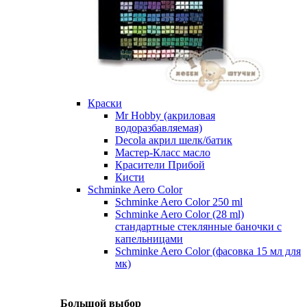
Краски
Mr Hobby (акриловая
водоразбавляемая)
Decola акрил шелк/батик
Мастер-Класс масло
Красители Прибой
Кисти
Schminke Aero Color
Schminke Aero Color 250 ml
Schminke Aero Color (28 ml)
стандартные стеклянные баночки с
капельницами
Schminke Aero Color (фасовка 15 мл для
мк)
Большой выбор