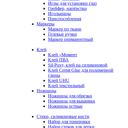
Иглы для установки глаз
Грейфер, напёрстки
Игольницы
Приспособления
Маркеры
Маркер по ткани
Гелевые ручки
Маркер перманентный
Клей
Клей «Момент
Клей ПВА
Sil-Poxy, клей на силиконовой
Клей Cernit Glue для полимерной
глины
Клей UHU
Клей текстильный
Ножницы
Ножницы для обрезки
Ножницы для вышивки
Ножницы острые
Стеки, силиконовые кисти
Набор для тонировки
Набор стеков для лепки