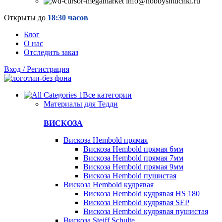
info@hobbyshtuchki.ru
Открыты до
18:30 часов
Блог
О нас
Отследить заказ
Вход / Регистрация
Все категории
Материалы для Тедди
ВИСКОЗА
Вискоза Hembold прямая
Вискоза Hembold прямая 6мм
Вискоза Hembold прямая 7мм
Вискоза Hembold прямая 9мм
Вискоза Hembold пушистая
Вискоза Hembold кудрявая
Вискоза Hembold кудрявая HS 180
Вискоза Hembold кудрявая SEP
Вискоза Hembold кудрявая пушистая
Вискоза Steiff Schulte