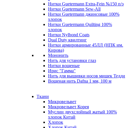
Нитки Guetermann Extra-Fein №150 п/э
Нитки Guetermann Sew-All
Нитки Guetermann джинсовые 100%
хлопок
Нитки Guetermann Quilting 100%
хлопок
Нитки Nylbond Coats
Dual Duty квилтинг
Нитки армированные 45ЛЛ (НПК им.
Кирова)
Мононить
Нить для установки глаз
Нитки вощеные
Ирис "Гамма"
Нить для вышивки носов мишек Тедди
Вощеная нить Dafna 1 мм, 100 м
Ткани
Микровельвет
Микровельвет Корея
Муслин двухслойный жатый 100%
хлопок Китай
Хлопок
Хлопок Китай