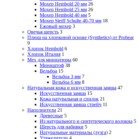
Мохер Hembold 20 мм
26
Мохер Hembold 25 мм
26
Мохер Hembold 40 мм
5
Мохер Steiff Schulte 40-70 мм
18
Ежовый мохер
3
Овечья шерсть
3
Плюш на хлопковой основе (Synthetics) от Probear
9
Хлопок Hembold
6
Хлопок Италия
1
Мех для миниатюры
60
Миништоф
38
Вельбоа
15
Вельбоа 3 мм
7
Вельбоа 6 мм
8
Натуральная кожа и искусственная замша
47
Искусственная замша
15
Кожа натуральная и спилок
21
Искусственная замша стрейч
11
Наполнители
21
Древесные
5
Из натурального и синтетического волокна
5
Шерсть для набивки
5
Натуральные материалы (лузга)
2
Утяжелители
4