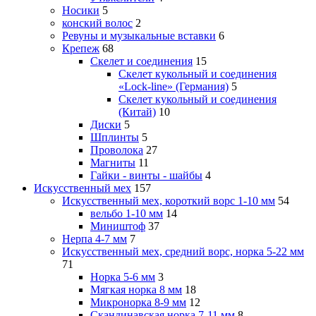
Носики
5
конский волос
2
Ревуны и музыкальные вставки
6
Крепеж
68
Скелет и соединения
15
Скелет кукольный и соединения
«Lock-line» (Германия)
5
Скелет кукольный и соединения
(Китай)
10
Диски
5
Шплинты
5
Проволока
27
Магниты
11
Гайки - винты - шайбы
4
Искусственный мех
157
Искусственный мех, короткий ворс 1-10 мм
54
вельбо 1-10 мм
14
Миништоф
37
Нерпа 4-7 мм
7
Искусственный мех, средний ворс, норка 5-22 мм
71
Норка 5-6 мм
3
Мягкая норка 8 мм
18
Микронорка 8-9 мм
12
Скандинавская норка 7-11 мм
8