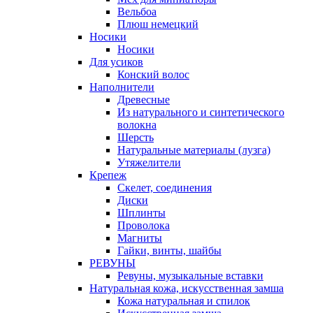
Вельбоа
Плюш немецкий
Носики
Носики
Для усиков
Конский волос
Наполнители
Древесные
Из натурального и синтетического
волокна
Шерсть
Натуральные материалы (лузга)
Утяжелители
Крепеж
Скелет, соединения
Диски
Шплинты
Проволока
Магниты
Гайки, винты, шайбы
РЕВУНЫ
Ревуны, музыкальные вставки
Натуральная кожа, искусственная замша
Кожа натуральная и спилок