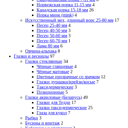
Норвежская норка 11-15 мм
4
Канадская норка 15-18 мм
26
Норка минк (mink)
4
Искусственный мех, длинный ворс 25-80 мм
17
Песец 25-40 мм
4
Песец 40-50 мм
3
Песец 50-60 мм
3
Песец 60-70 мм
1
Лама 80 мм
6
Овчина-альпака
8
Глазки и ресницы
97
Глазки стеклянные
34
Чёрные глянцевые
4
Чёрные матовые
2
Цветные прозрачные со зрачком
12
Глазки дурашки/крейзи/косые
7
Таксидермические
3
Позиционные
5
Глазки акриловые (Беларусь)
49
Глазки для Тедди
17
Глазки таксидермические
25
Глаза для кукол
7
Рыбки
3
Бусины и винтаж
2