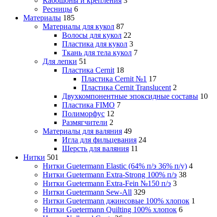
Кабошоны и крепления
3
Ресницы
6
Материалы
185
Материалы для кукол
87
Волосы для кукол
22
Пластика для кукол
3
Ткань для тела кукол
7
Для лепки
51
Пластика Cernit
18
Пластика Cernit №1
17
Пластика Cernit Translucent
2
Двухкомпонентные эпоксидные составы
10
Пластика FIMO
7
Полиморфус
12
Размягчители
2
Материалы для валяния
49
Игла для фильцевания
24
Шерсть для валяния
11
Нитки
501
Нитки Guetermann Elastic (64% п/э 36% п/у)
4
Нитки Guetermann Extra-Strong 100% п/э
38
Нитки Guetermann Extra-Fein №150 п/э
3
Нитки Guetermann Sew-All
329
Нитки Guetermann джинсовые 100% хлопок
1
Нитки Guetermann Quilting 100% хлопок
6