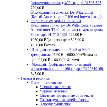
(полимерная глина), 400 гр., арт. З1506-685
770,00
₽
Кукольный трикотаж De Witte Engel (Белый
Ангел) цвет Т106 red-brown (загар), ширина
80 см, арт. Н1710-1361
525,00
₽
–
1050,00
₽
Диапазон цен: 525,00 ₽ –
1050,00 ₽
отрез
Игла для фильцевания EcoStar №40
трехгранная
97,00
₽
–
6600,00
₽
Диапазон
цен: 97,00 ₽ – 6600,00 ₽
шт/уп
Моделайт Софт, двухкомпонентный
эпоксидный состав, 160 гр, арт. Е120619160з
645,00
₽
Глазки и ресницы
Глазки стеклянные
Чёрные глянцевые
Чёрные матовые
Цветные прозрачные со зрачком
Глазки дурашки/крейзи/косые
Таксидермические