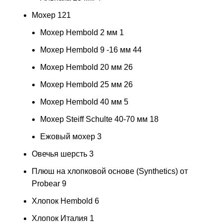
Мохер
121
Мохер Hembold 2 мм
1
Мохер Hembold 9 -16 мм
44
Мохер Hembold 20 мм
26
Мохер Hembold 25 мм
26
Мохер Hembold 40 мм
5
Мохер Steiff Schulte 40-70 мм
18
Ежовый мохер
3
Овечья шерсть
3
Плюш на хлопковой основе (Synthetics) от
Probear
9
Хлопок Hembold
6
Хлопок Италия
1