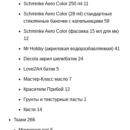
Schminke Aero Color 250 ml
11
Schminke Aero Color (28 ml) стандартные
стеклянные баночки с капельницами
59
Schminke Aero Color (фасовка 15 мл для мк)
12
Mr Hobby (акриловая водоразбавляемая)
41
Decola акрил шелк/батик
24
Love2Art батик
5
Мастер-Класс масло
7
Красители Прибой
12
Грунты и текстурные пасты
1
Кисти
14
Ткани
266
Микровельвет
5