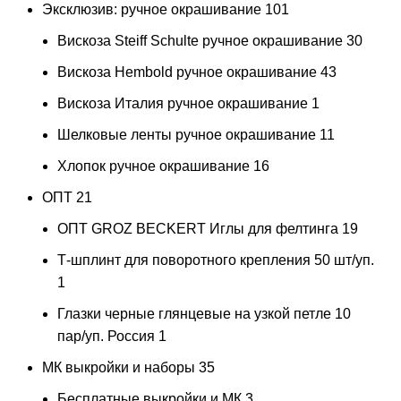
Эксклюзив: ручное окрашивание
101
Вискоза Steiff Schulte ручное окрашивание
30
Вискоза Hembold ручное окрашивание
43
Вискоза Италия ручное окрашивание
1
Шелковые ленты ручное окрашивание
11
Хлопок ручное окрашивание
16
ОПТ
21
ОПТ GROZ BECKERT Иглы для фелтинга
19
Т-шплинт для поворотного крепления 50 шт/уп.
1
Глазки черные глянцевые на узкой петле 10
пар/уп. Россия
1
МК выкройки и наборы
35
Бесплатные выкройки и МК
3