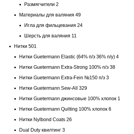
Размягчители
2
Материалы для валяния
49
Игла для фильцевания
24
Шерсть для валяния
11
Нитки
501
Нитки Guetermann Elastic (64% п/э 36% п/у)
4
Нитки Guetermann Extra-Strong 100% п/э
38
Нитки Guetermann Extra-Fein №150 п/э
3
Нитки Guetermann Sew-All
329
Нитки Guetermann джинсовые 100% хлопок
1
Нитки Guetermann Quilting 100% хлопок
6
Нитки Nylbond Coats
26
Dual Duty квилтинг
3