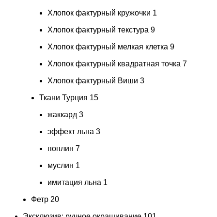
Хлопок фактурный кружочки
1
Хлопок фактурный текстура
9
Хлопок фактурный мелкая клетка
9
Хлопок фактурный квадратная точка
7
Хлопок фактурный Виши
3
Ткани Турция
15
жаккард
3
эффект льна
3
поплин
7
муслин
1
имитация льна
1
Фетр
20
Эксклюзив: ручное окрашивание
101