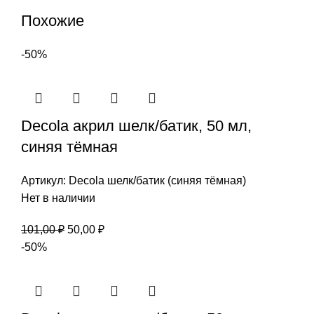
Похожие
-50%
Decola акрил шелк/батик, 50 мл,
синяя тёмная
Артикул:
Decola шелк/батик (синяя тёмная)
Нет в наличии
Первоначальная
Текущая
101,00
₽
50,00
₽
цена
цена:
-50%
составляла
50,00 ₽.
101,00 ₽.