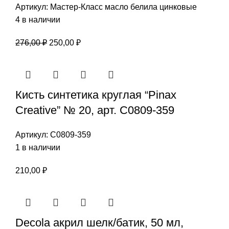
Артикул:
Мастер-Класс масло белила цинковые
4 в наличии
Первоначальная
Текущая
276,00
₽
250,00
₽
цена
цена:
составляла
250,00 ₽.
276,00 ₽.
Кисть синтетика круглая “Pinax
Creative” № 20, арт. С0809-359
Артикул:
С0809-359
1 в наличии
210,00
₽
Decola акрил шелк/батик, 50 мл,