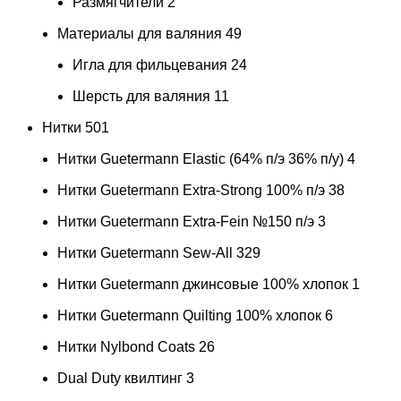
Размягчители
2
Материалы для валяния
49
Игла для фильцевания
24
Шерсть для валяния
11
Нитки
501
Нитки Guetermann Elastic (64% п/э 36% п/у)
4
Нитки Guetermann Extra-Strong 100% п/э
38
Нитки Guetermann Extra-Fein №150 п/э
3
Нитки Guetermann Sew-All
329
Нитки Guetermann джинсовые 100% хлопок
1
Нитки Guetermann Quilting 100% хлопок
6
Нитки Nylbond Coats
26
Dual Duty квилтинг
3