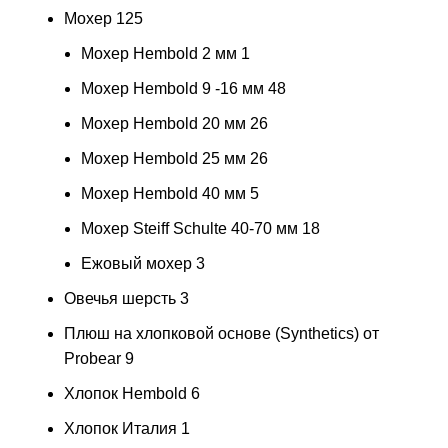
Мохер
125
Мохер Hembold 2 мм
1
Мохер Hembold 9 -16 мм
48
Мохер Hembold 20 мм
26
Мохер Hembold 25 мм
26
Мохер Hembold 40 мм
5
Мохер Steiff Schulte 40-70 мм
18
Ежовый мохер
3
Овечья шерсть
3
Плюш на хлопковой основе (Synthetics) от
Probear
9
Хлопок Hembold
6
Хлопок Италия
1