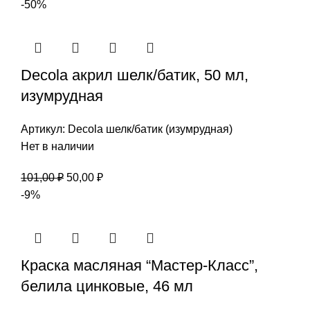
цена
цена:
-50%
составляла
50,00 ₽.
101,00 ₽.
Decola акрил шелк/батик, 50 мл,
изумрудная
Артикул:
Decola шелк/батик (изумрудная)
Нет в наличии
Первоначальная
Текущая
101,00
₽
50,00
₽
цена
цена:
-9%
составляла
50,00 ₽.
101,00 ₽.
Краска масляная “Мастер-Класс”,
белила цинковые, 46 мл