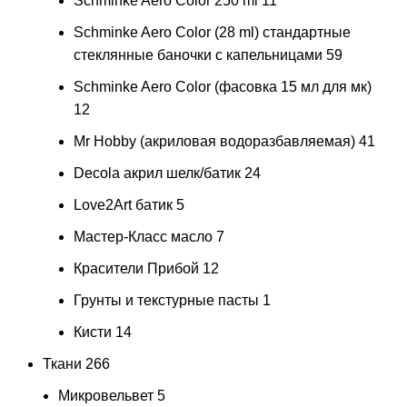
Schminke Aero Color 250 ml
11
Schminke Aero Color (28 ml) стандартные
стеклянные баночки с капельницами
59
Schminke Aero Color (фасовка 15 мл для мк)
12
Mr Hobby (акриловая водоразбавляемая)
41
Decola акрил шелк/батик
24
Love2Art батик
5
Мастер-Класс масло
7
Красители Прибой
12
Грунты и текстурные пасты
1
Кисти
14
Ткани
266
Микровельвет
5