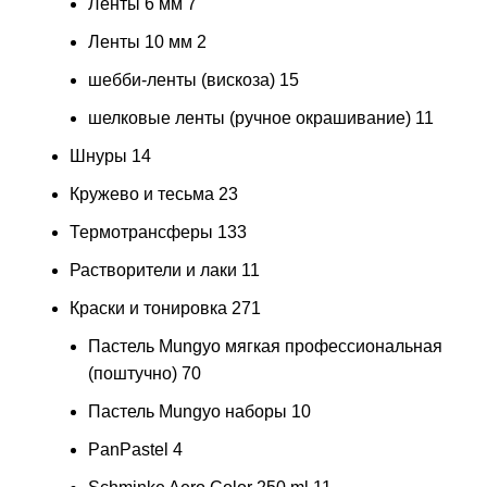
Ленты 6 мм
7
Ленты 10 мм
2
шебби-ленты (вискоза)
15
шелковые ленты (ручное окрашивание)
11
Шнуры
14
Кружево и тесьма
23
Термотрансферы
133
Растворители и лаки
11
Краски и тонировка
271
Пастель Mungyo мягкая профессиональная
(поштучно)
70
Пастель Mungyo наборы
10
PanPastel
4