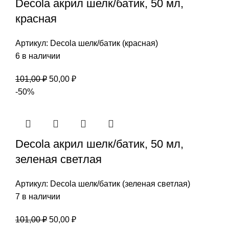
Decola акрил шелк/батик, 50 мл,
красная
Артикул:
Decola шелк/батик (красная)
6 в наличии
Первоначальная
Текущая
101,00
₽
50,00
₽
цена
цена:
-50%
составляла
50,00 ₽.
101,00 ₽.
Decola акрил шелк/батик, 50 мл,
зеленая светлая
Артикул:
Decola шелк/батик (зеленая светлая)
7 в наличии
Первоначальная
Текущая
101,00
₽
50,00
₽