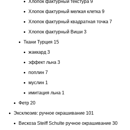
Хлопок фактурный текстура
9
Хлопок фактурный мелкая клетка
9
Хлопок фактурный квадратная точка
7
Хлопок фактурный Виши
3
Ткани Турция
15
жаккард
3
эффект льна
3
поплин
7
муслин
1
имитация льна
1
Фетр
20
Эксклюзив: ручное окрашивание
101
Вискоза Steiff Schulte ручное окрашивание
30