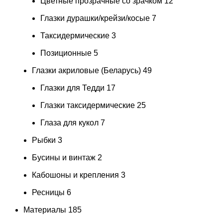
Цветные прозрачные со зрачком
12
Глазки дурашки/крейзи/косые
7
Таксидермические
3
Позиционные
5
Глазки акриловые (Беларусь)
49
Глазки для Тедди
17
Глазки таксидермические
25
Глаза для кукол
7
Рыбки
3
Бусины и винтаж
2
Кабошоны и крепления
3
Ресницы
6
Материалы
185