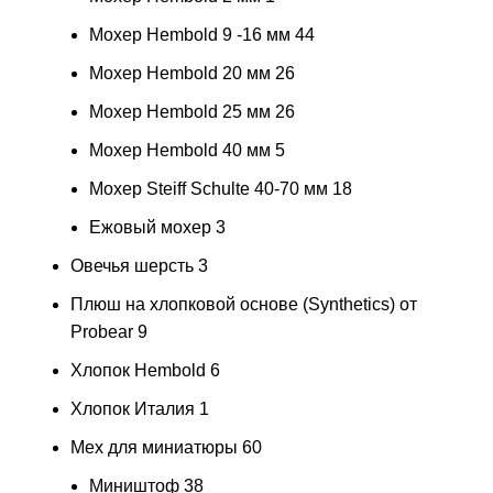
Мохер Hembold 9 -16 мм
44
Мохер Hembold 20 мм
26
Мохер Hembold 25 мм
26
Мохер Hembold 40 мм
5
Мохер Steiff Schulte 40-70 мм
18
Ежовый мохер
3
Овечья шерсть
3
Плюш на хлопковой основе (Synthetics) от
Probear
9
Хлопок Hembold
6
Хлопок Италия
1
Мех для миниатюры
60
Миништоф
38