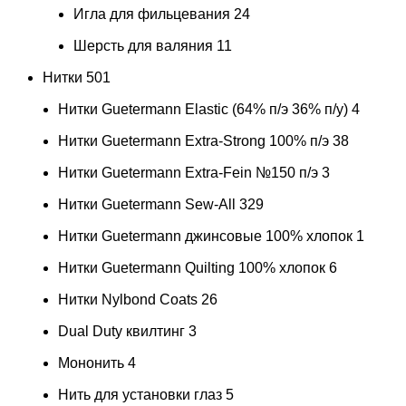
Игла для фильцевания
24
Шерсть для валяния
11
Нитки
501
Нитки Guetermann Elastic (64% п/э 36% п/у)
4
Нитки Guetermann Extra-Strong 100% п/э
38
Нитки Guetermann Extra-Fein №150 п/э
3
Нитки Guetermann Sew-All
329
Нитки Guetermann джинсовые 100% хлопок
1
Нитки Guetermann Quilting 100% хлопок
6
Нитки Nylbond Coats
26
Dual Duty квилтинг
3
Мононить
4
Нить для установки глаз
5