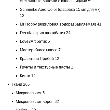
стеклянные баночки с капельницами
59
Schminke Aero Color (фасовка 15 мл для мк)
12
Mr Hobby (акриловая водоразбавляемая)
41
Decola акрил шелк/батик
24
Love2Art батик
5
Мастер-Класс масло
7
Красители Прибой
12
Грунты и текстурные пасты
1
Кисти
14
Ткани
266
Микровельвет
5
Микровельвет Корея
32