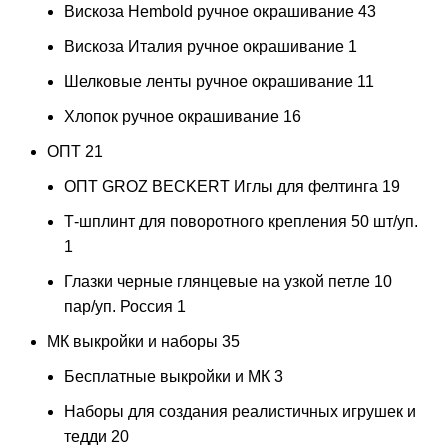
Вискоза Hembold ручное окрашивание
43
Вискоза Италия ручное окрашивание
1
Шелковые ленты ручное окрашивание
11
Хлопок ручное окрашивание
16
ОПТ
21
ОПТ GROZ BECKERT Иглы для фелтинга
19
Т-шплинт для поворотного крепления 50 шт/уп.
1
Глазки черные глянцевые на узкой петле 10
пар/уп. Россия
1
МК выкройки и наборы
35
Бесплатные выкройки и МК
3
Наборы для создания реалистичных игрушек и
тедди
20