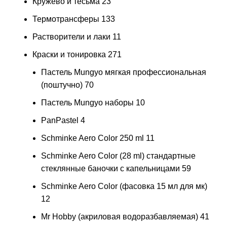
Кружево и тесьма
23
Термотрансферы
133
Растворители и лаки
11
Краски и тонировка
271
Пастель Mungyo мягкая профессиональная
(поштучно)
70
Пастель Mungyo наборы
10
PanPastel
4
Schminke Aero Color 250 ml
11
Schminke Aero Color (28 ml) стандартные
стеклянные баночки с капельницами
59
Schminke Aero Color (фасовка 15 мл для мк)
12
Mr Hobby (акриловая водоразбавляемая)
41