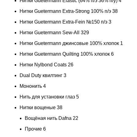
Нитки Guetermann Elastic (64% п/э 36% п/у)
4
Нитки Guetermann Extra-Strong 100% п/э
38
Нитки Guetermann Extra-Fein №150 п/э
3
Нитки Guetermann Sew-All
329
Нитки Guetermann джинсовые 100% хлопок
1
Нитки Guetermann Quilting 100% хлопок
6
Нитки Nylbond Coats
26
Dual Duty квилтинг
3
Мононить
4
Нить для установки глаз
5
Нитки вощеные
38
Вощёная нить Dafna
22
Прочие
6