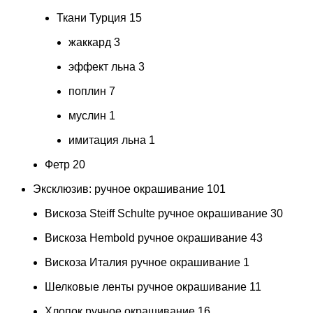
Ткани Турция
15
жаккард
3
эффект льна
3
поплин
7
муслин
1
имитация льна
1
Фетр
20
Эксклюзив: ручное окрашивание
101
Вискоза Steiff Schulte ручное окрашивание
30
Вискоза Hembold ручное окрашивание
43
Вискоза Италия ручное окрашивание
1
Шелковые ленты ручное окрашивание
11
Хлопок ручное окрашивание
16