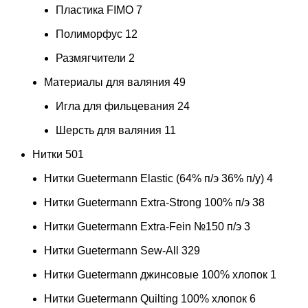
Пластика FIMO
7
Полиморфус
12
Размягчители
2
Материалы для валяния
49
Игла для фильцевания
24
Шерсть для валяния
11
Нитки
501
Нитки Guetermann Elastic (64% п/э 36% п/у)
4
Нитки Guetermann Extra-Strong 100% п/э
38
Нитки Guetermann Extra-Fein №150 п/э
3
Нитки Guetermann Sew-All
329
Нитки Guetermann джинсовые 100% хлопок
1
Нитки Guetermann Quilting 100% хлопок
6