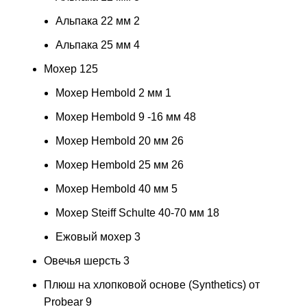
Альпака 22 мм
2
Альпака 25 мм
4
Мохер
125
Мохер Hembold 2 мм
1
Мохер Hembold 9 -16 мм
48
Мохер Hembold 20 мм
26
Мохер Hembold 25 мм
26
Мохер Hembold 40 мм
5
Мохер Steiff Schulte 40-70 мм
18
Ежовый мохер
3
Овечья шерсть
3
Плюш на хлопковой основе (Synthetics) от
Probear
9