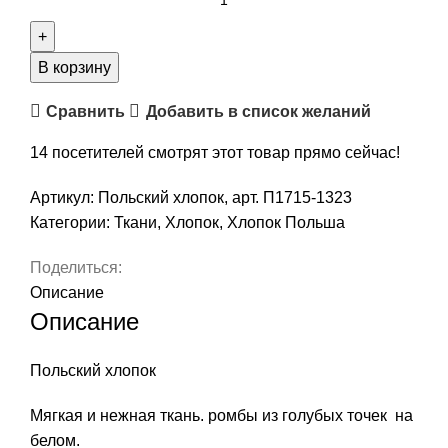
товара
Польский
хлопок,
В корзину
ромбы
Сравнить
Добавить в список желаний
точки,
50х35
14
посетителей смотрят этот товар прямо сейчас!
см,
арт.
Артикул:
Польский хлопок, арт. П1715-1323
П1715-
Категории:
Ткани
,
Хлопок
,
Хлопок Польша
1323
Поделиться:
Описание
Описание
Польский хлопок
Мягкая и нежная ткань. ромбы из голубых точек на
белом.