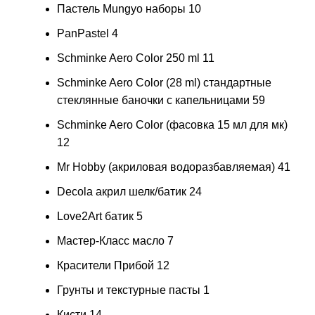
Пастель Mungyo наборы
10
PanPastel
4
Schminke Aero Color 250 ml
11
Schminke Aero Color (28 ml) стандартные
стеклянные баночки с капельницами
59
Schminke Aero Color (фасовка 15 мл для мк)
12
Mr Hobby (акриловая водоразбавляемая)
41
Decola акрил шелк/батик
24
Love2Art батик
5
Мастер-Класс масло
7
Красители Прибой
12
Грунты и текстурные пасты
1
Кисти
14