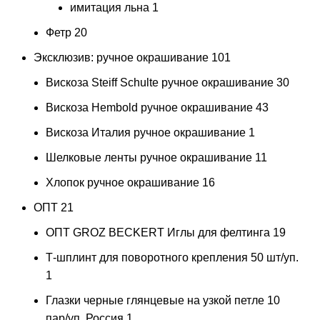
имитация льна
1
Фетр
20
Эксклюзив: ручное окрашивание
101
Вискоза Steiff Schulte ручное окрашивание
30
Вискоза Hembold ручное окрашивание
43
Вискоза Италия ручное окрашивание
1
Шелковые ленты ручное окрашивание
11
Хлопок ручное окрашивание
16
ОПТ
21
ОПТ GROZ BECKERT Иглы для фелтинга
19
Т-шплинт для поворотного крепления 50 шт/уп.
1
Глазки черные глянцевые на узкой петле 10
пар/уп. Россия
1