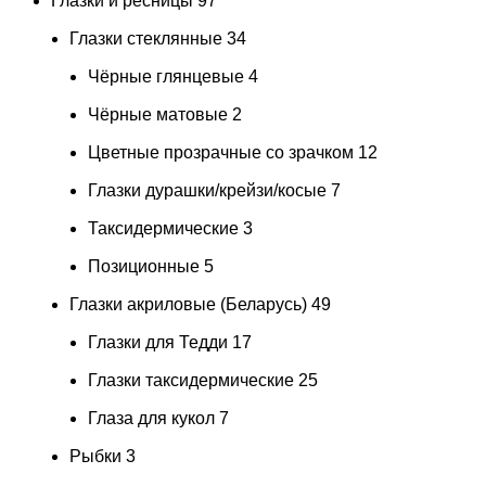
Глазки и ресницы
97
Глазки стеклянные
34
Чёрные глянцевые
4
Чёрные матовые
2
Цветные прозрачные со зрачком
12
Глазки дурашки/крейзи/косые
7
Таксидермические
3
Позиционные
5
Глазки акриловые (Беларусь)
49
Глазки для Тедди
17
Глазки таксидермические
25
Глаза для кукол
7
Рыбки
3