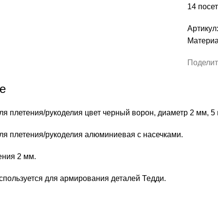
цвет
14
посет
черный
ворон,
Артикул
диаметр
Материа
2
мм,
Поделит
5
м,
е
арт.
В0608-
я плетения/рукоделия цвет черный ворон, диаметр 2 мм, 5 
740
ля плетения/рукоделия алюминиевая с насечками.
ения 2 мм.
спользуется для армирования деталей Тедди.