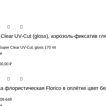
 Clear UV-Cut (gloss), аэрозоль-фиксатив г
 Super Clear UV-Cut, gloss 170 ml
ии
рвоначальная
Текущая
00,00
₽
на
цена:
ставляла
1000,00 ₽.
0,00 ₽.
а флористическая Florico в оплётке цвет б
08-648
ии