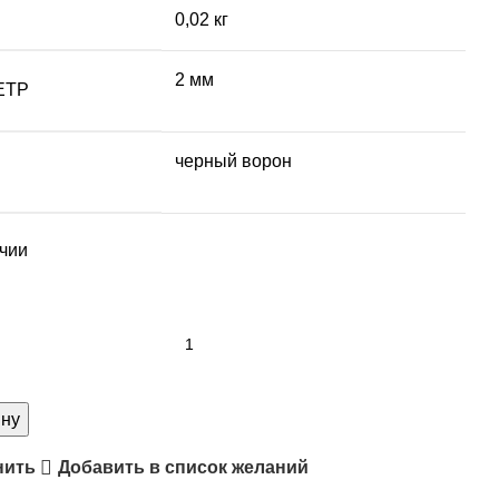
0,02 кг
2 мм
ЕТР
черный ворон
ичии
тво
ка
ину
я/
нить
Добавить в список желаний
ия