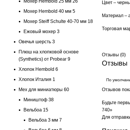
Мохер Hembold 25 мм
26
Цвет – черн
Мохер Hembold 40 мм
5
Материал –
Мохер Steiff Schulte 40-70 мм
18
Торговая ма
Ежовый мохер
3
Овечья шерсть
3
Плюш на хлопковой основе
Отзывы (0)
(Synthetics) от Probear
9
Отзывы
Хлопок Hembold
6
Хлопок Италия
1
Мех для миниатюры
60
Отзывов пока
Миништоф
38
Будьте первы
Вельбоа
15
740»
Для отправк
Вельбоа 3 мм
7