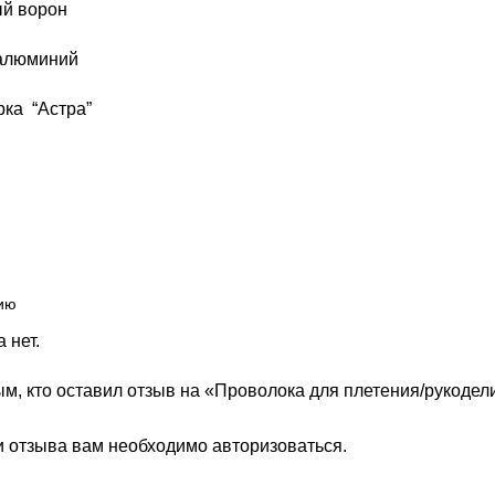
ый ворон
 алюминий
рка “Астра”
 нет.
м, кто оставил отзыв на «Проволока для плетения/рукоделия
и отзыва вам необходимо
авторизоваться
.