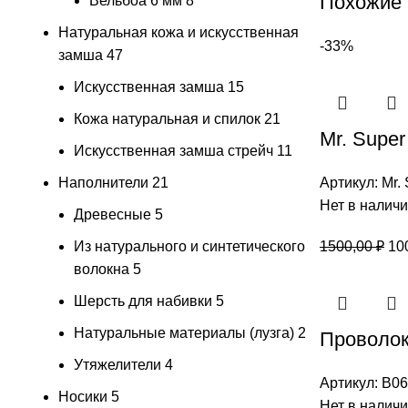
Похожие
Вельбоа 6 мм
8
Натуральная кожа и искусственная
-33%
замша
47
Искусственная замша
15
Кожа натуральная и спилок
21
Mr. Super
Искусственная замша стрейч
11
Наполнители
21
Артикул:
Mr.
Нет в налич
Древесные
5
Пе
Из натурального и синтетического
1500,00
₽
10
це
волокна
5
со
Шерсть для набивки
5
150
Натуральные материалы (лузга)
2
Проволок
Утяжелители
4
Артикул:
В06
Носики
5
Нет в налич