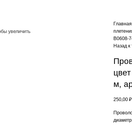
Главна
плетения
обы увеличить
В0608-7
Назад к
Пров
цвет
м, а
250,00
₽
Проволо
диаметр 