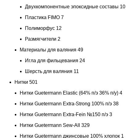
Двухкомпонентные эпоксидные составы
10
Пластика FIMO
7
Полиморфус
12
Размягчители
2
Материалы для валяния
49
Игла для фильцевания
24
Шерсть для валяния
11
Нитки
501
Нитки Guetermann Elastic (64% п/э 36% п/у)
4
Нитки Guetermann Extra-Strong 100% п/э
38
Нитки Guetermann Extra-Fein №150 п/э
3
Нитки Guetermann Sew-All
329
Нитки Guetermann джинсовые 100% хлопок
1