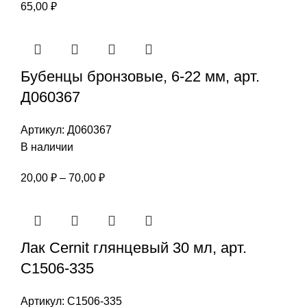
65,00
₽
Бубенцы бронзовые, 6-22 мм, арт.
Д060367
Артикул:
Д060367
В наличии
Диапазон
20,00
₽
–
70,00
₽
цен:
20,00 ₽
–
Лак Cernit глянцевый 30 мл, арт.
70,00 ₽
С1506-335
Артикул:
С1506-335