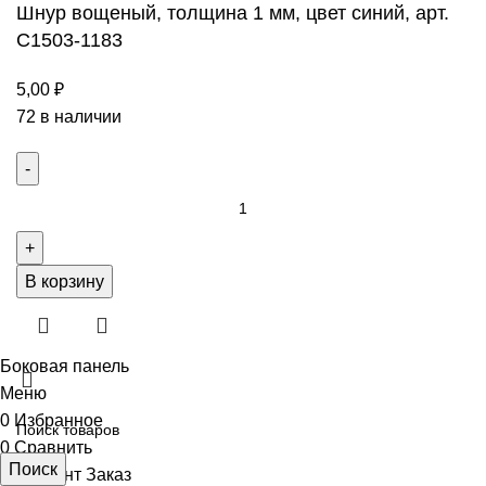
Шнур вощеный, толщина 1 мм, цвет синий, арт.
С1503-1183
5,00
₽
72 в наличии
Количество
товара
Шнур
вощеный,
В корзину
толщина
1
мм,
Боковая панель
цвет
Меню
синий,
0
Избранное
арт.
0
Сравнить
Поиск
С1503-
0
элемент
Заказ