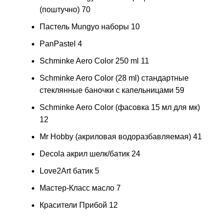
(поштучно)
70
Пастель Mungyo наборы
10
PanPastel
4
Schminke Aero Color 250 ml
11
Schminke Aero Color (28 ml) стандартные
стеклянные баночки с капельницами
59
Schminke Aero Color (фасовка 15 мл для мк)
12
Mr Hobby (акриловая водоразбавляемая)
41
Decola акрил шелк/батик
24
Love2Art батик
5
Мастер-Класс масло
7
Красители Прибой
12