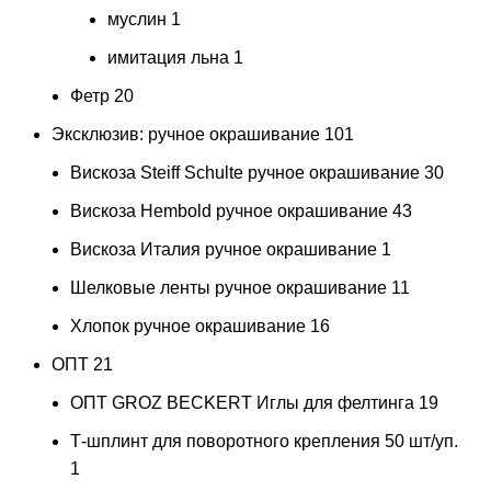
муслин
1
имитация льна
1
Фетр
20
Эксклюзив: ручное окрашивание
101
Вискоза Steiff Schulte ручное окрашивание
30
Вискоза Hembold ручное окрашивание
43
Вискоза Италия ручное окрашивание
1
Шелковые ленты ручное окрашивание
11
Хлопок ручное окрашивание
16
ОПТ
21
ОПТ GROZ BECKERT Иглы для фелтинга
19
Т-шплинт для поворотного крепления 50 шт/уп.
1