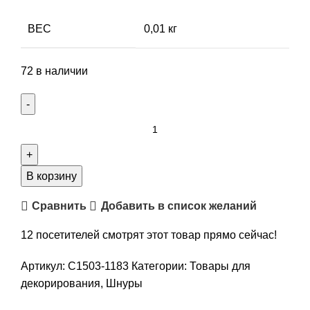
ВЕС
0,01 кг
72 в наличии
Количество
товара
Шнур
вощеный,
В корзину
толщина
Сравнить
Добавить в список желаний
1
мм,
12
посетителей смотрят этот товар прямо сейчас!
цвет
синий,
Артикул:
С1503-1183
Категории:
Товары для
арт.
декорирования
,
Шнуры
С1503-