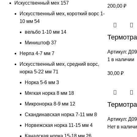
Искусственный мех
157
200,00
₽
Искусственный мех, короткий ворс 1-
10 мм
54
вельбо 1-10 мм
14
Термотран
Миништоф
37
Артикул:
Д09
Нерпа 4-7 мм
7
1 в наличии
Искусственный мех, средний ворс,
норка 5-22 мм
71
30,00
₽
Норка 5-6 мм
3
Мягкая норка 8 мм
18
Термотра
Микронорка 8-9 мм
12
Скандинавская норка 7-11 мм
8
Артикул:
Д09
Норвежская норка 11-15 мм
4
Нет в налич
Канадская норка 15-18 мм
26