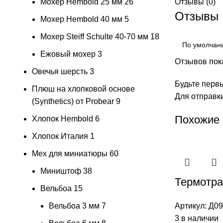
Мохер Hembold 25 мм
26
Отзывы (0)
Отзывы
Мохер Hembold 40 мм
5
Мохер Steiff Schulte 40-70 мм
18
Ежовый мохер
3
Отзывов пока
Овечья шерсть
3
Будьте первы
Плюш на хлопковой основе
Для отправк
(Synthetics) от Probear
9
Похожие
Хлопок Hembold
6
Хлопок Италия
1
Мех для миниатюры
60
Миништоф
38
Термотран
Вельбоа
15
Вельбоа 3 мм
7
Артикул:
Д09
3 в наличии