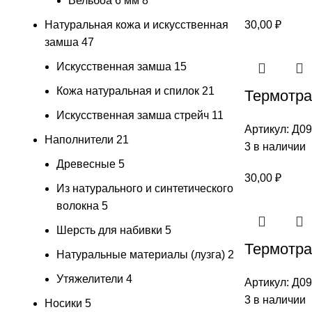
Вельбоа 6 мм
8
Натуральная кожа и искусственная
30,00
₽
замша
47
Искусственная замша
15
Кожа натуральная и спилок
21
Термотран
Искусственная замша стрейч
11
Артикул:
Д09
Наполнители
21
3 в наличии
Древесные
5
30,00
₽
Из натурального и синтетического
волокна
5
Шерсть для набивки
5
Термотран
Натуральные материалы (лузга)
2
Утяжелители
4
Артикул:
Д09
3 в наличии
Носики
5