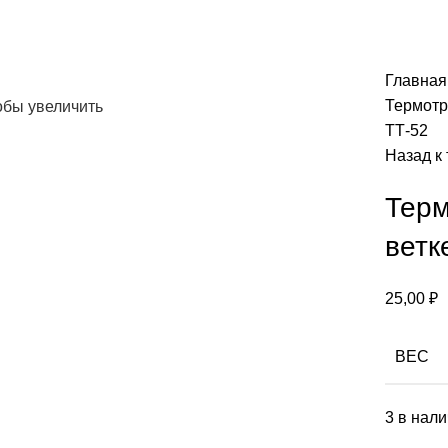
Главна
Термотра
обы увеличить
ТТ-52
Назад к
Терм
ветк
25,00
₽
ВЕС
3 в нал