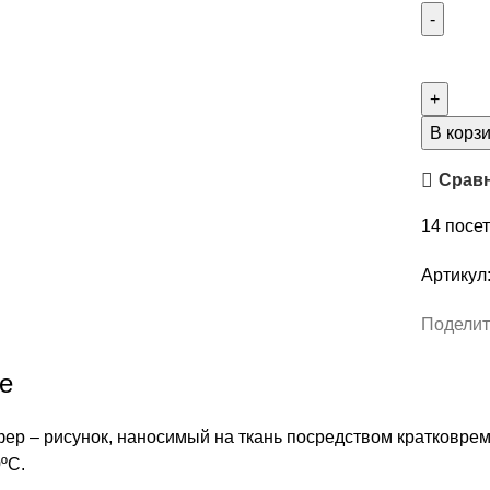
Количес
товара
Термот
"Сова
В корз
с
Срав
птичкой
на
14
посет
ветке",
размер
Артикул
3х3,5
см,
Поделит
арт.
ТТ-52
е
р – рисунок, наносимый на ткань посредством кратковреме
ºС.