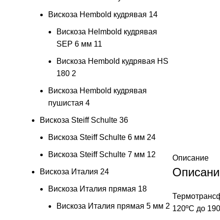
Вискоза Hembold кудрявая
14
Вискоза Helmbold кудрявая
SEP 6 мм
11
Вискоза Hembold кудрявая HS
180
2
Вискоза Hembold кудрявая
пушистая
4
Вискоза Steiff Schulte
36
Вискоза Steiff Schulte 6 мм
24
Вискоза Steiff Schulte 7 мм
12
Описание
Описани
Вискоза Италия
24
Вискоза Италия прямая
18
Термотрансфе
Вискоза Италия прямая 5 мм
2
120ºС до 190