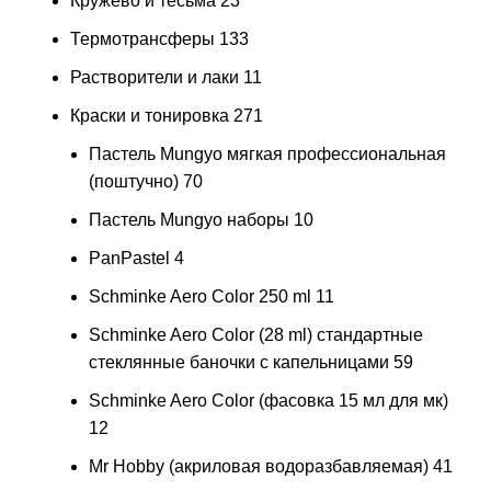
Кружево и тесьма
23
Термотрансферы
133
Растворители и лаки
11
Краски и тонировка
271
Пастель Mungyo мягкая профессиональная
(поштучно)
70
Пастель Mungyo наборы
10
PanPastel
4
Schminke Aero Color 250 ml
11
Schminke Aero Color (28 ml) стандартные
стеклянные баночки с капельницами
59
Schminke Aero Color (фасовка 15 мл для мк)
12
Mr Hobby (акриловая водоразбавляемая)
41