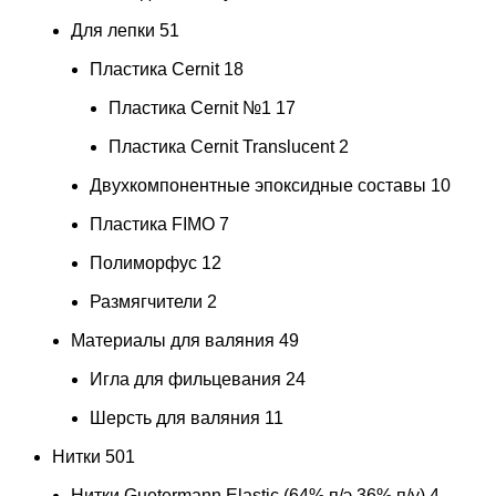
Для лепки
51
Пластика Cernit
18
Пластика Cernit №1
17
Пластика Cernit Translucent
2
Двухкомпонентные эпоксидные составы
10
Пластика FIMO
7
Полиморфус
12
Размягчители
2
Материалы для валяния
49
Игла для фильцевания
24
Шерсть для валяния
11
Нитки
501
Нитки Guetermann Elastic (64% п/э 36% п/у)
4