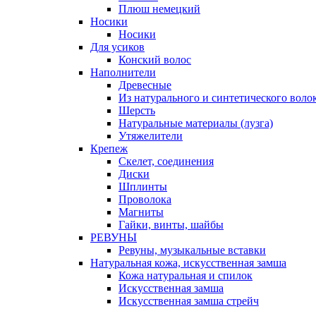
Плюш немецкий
Носики
Носики
Для усиков
Конский волос
Наполнители
Древесные
Из натурального и синтетического воло
Шерсть
Натуральные материалы (лузга)
Утяжелители
Крепеж
Скелет, соединения
Диски
Шплинты
Проволока
Магниты
Гайки, винты, шайбы
РЕВУНЫ
Ревуны, музыкальные вставки
Натуральная кожа, искусственная замша
Кожа натуральная и спилок
Искусственная замша
Искусственная замша стрейч