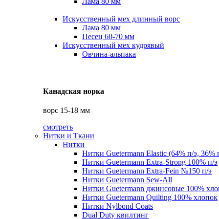
Лама 80 мм
Искусственный мех длинный ворс
Лама 80 мм
Песец 60-70 мм
Искусственный мех кудрявый
Овчина-альпака
Канадская норка
ворс 15-18 мм
смотреть
Нитки и Ткани
Нитки
Нитки Guetermann Elastic (64% п/э, 36% 
Нитки Guetermann Extra-Strong 100% п/э
Нитки Guetermann Extra-Fein №150 п/э
Нитки Guetermann Sew-All
Нитки Guetermann джинсовые 100% хло
Нитки Guetermann Quilting 100% хлопок
Нитки Nylbond Coats
Dual Duty квилтинг