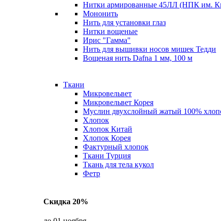
Нитки армированные 45ЛЛ (НПК им. К
Мононить
Нить для установки глаз
Нитки вощеные
Ирис "Гамма"
Нить для вышивки носов мишек Тедди
Вощеная нить Dafna 1 мм, 100 м
Ткани
Микровельвет
Микровельвет Корея
Муслин двухслойный жатый 100% хлоп
Хлопок
Хлопок Китай
Хлопок Корея
Фактурный хлопок
Ткани Турция
Ткань для тела кукол
Фетр
Скидка 20%
до 01 ноября