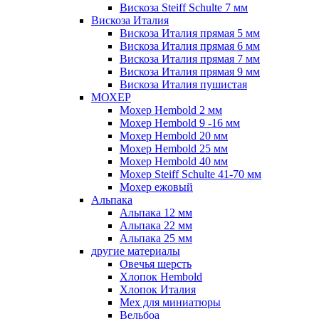
Вискоза Steiff Schulte 7 мм
Вискоза Италия
Вискоза Италия прямая 5 мм
Вискоза Италия прямая 6 мм
Вискоза Италия прямая 7 мм
Вискоза Италия прямая 9 мм
Вискоза Италия пушистая
МОХЕР
Мохер Hembold 2 мм
Мохер Hembold 9 -16 мм
Мохер Hembold 20 мм
Мохер Hembold 25 мм
Мохер Hembold 40 мм
Мохер Steiff Schulte 41-70 мм
Мохер ежовый
Альпака
Альпака 12 мм
Альпака 22 мм
Альпака 25 мм
другие материалы
Овечья шерсть
Хлопок Hembold
Хлопок Италия
Мех для миниатюры
Вельбоа