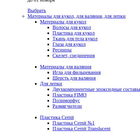
Выбрать
Материалы для кукол, для валяния, для лепки
Материалы для кукол
Волосы для кукол
Пластика для кукол
Ткань для тела кукол
Глаза для кукол
Ресницы
Скелет, соединения
Материалы для валяния
Игла для фильцевания
Шерсть для валяния
Для лепки
Двухкомпонентные эпоксидные состав
Пластика FIMO
Полиморфус
Размягчители
Пластика Cernit
Пластика Cernit №1
Пластика Cernit Translucent